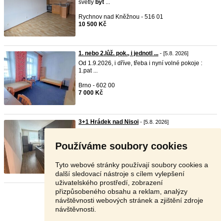
světlý
byt
...
Rychnov nad Kněžnou - 516 01
10 500 Kč
1. nebo 2.lůž. pok., i jednotl ...
- [5.8. 2026]
Od 1.9.2026, i dříve, třeba i nyní volné pokoje :
1.pat ...
Brno - 602 00
7 000 Kč
3+1 Hrádek nad Nisoi
- [5.8. 2026]
Prodám
byt
3+1 v Hrádku nad Nisou .
byt
je po
částečn ...
Používáme soubory cookies
Liberec - 463 34
4 000 000 Kč
Tyto webové stránky používají soubory cookies a
další sledovací nástroje s cílem vylepšení
uživatelského prostředí, zobrazení
přizpůsobeného obsahu a reklam, analýzy
Stránka:
1
2
3
Další
návštěvnosti webových stránek a zjištění zdroje
návštěvnosti.