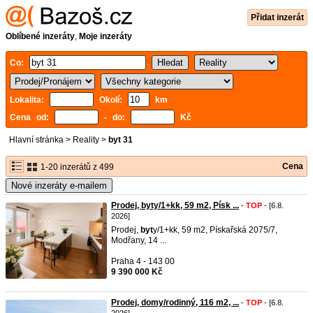
Přidat inzerát
Oblíbené inzeráty
,
Moje inzeráty
Co:
Lokalita:
Okolí:
km
Cena od:
- do:
Kč
Hlavní stránka
>
Reality
>
byt 31
Cena
1-20 inzerátů z 499
Nové inzeráty e-mailem
Prodej, byty/1+kk, 59 m2, Písk ...
-
TOP
- [6.8.
2026]
Prodej,
byt
y/1+kk, 59 m2, Pískařská 2075/7,
Modřany, 14 ...
Praha 4 - 143 00
9 390 000 Kč
Prodej, domy/rodinný, 116 m2, ...
-
TOP
- [6.8.