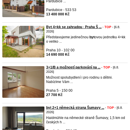
Pardubice ...
Pardubice - 533 53
13 400 000 Kč
Byt 4+kk se zahradou · Praha Š ...
-
TOP
- [6.8.
2026]
Představujeme jedinečnou
byt
ovou jednotku 4+kk
o veliko ...
Praha 10 - 102 00
14 690 000 Kč
3+1/B a možností parkování na ...
-
TOP
- [6.8.
2026]
Možnost spolubydlení i pro rodinu s dětmi.
Nabízíme Vám ...
Praha 5 - 150 00
27 700 Kč
byt 2+1 německá strana Šumavy ...
-
TOP
- [6.8.
2026]
Haidmühle na německé straně Šumavy, 1,5 km od
českých h ...