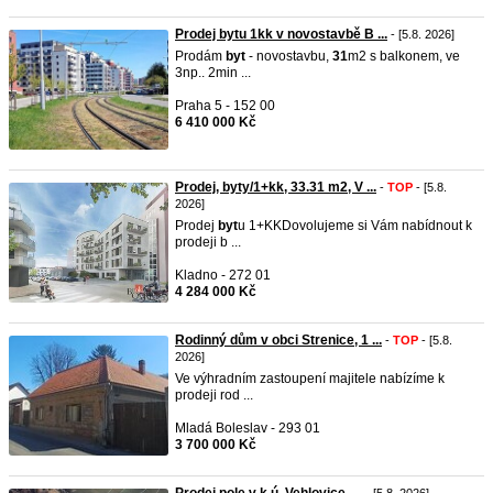
Prodej bytu 1kk v novostavbě B ...
- [5.8. 2026]
Prodám
byt
- novostavbu,
31
m2 s balkonem, ve
3np.. 2min ...
Praha 5 - 152 00
6 410 000 Kč
Prodej, byty/1+kk, 33.31 m2, V ...
-
TOP
- [5.8.
2026]
Prodej
byt
u 1+KKDovolujeme si Vám nabídnout k
prodeji b ...
Kladno - 272 01
4 284 000 Kč
Rodinný dům v obci Strenice, 1 ...
-
TOP
- [5.8.
2026]
Ve výhradním zastoupení majitele nabízíme k
prodeji rod ...
Mladá Boleslav - 293 01
3 700 000 Kč