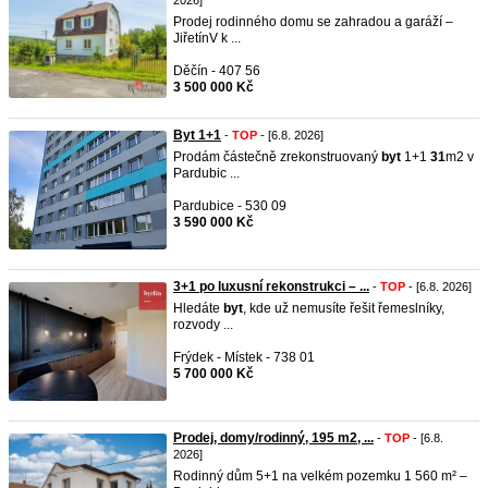
2026]
Prodej rodinného domu se zahradou a garáží –
JiřetínV k ...
Děčín - 407 56
3 500 000 Kč
Byt 1+1
-
TOP
- [6.8. 2026]
Prodám částečně zrekonstruovaný
byt
1+1
31
m2 v
Pardubic ...
Pardubice - 530 09
3 590 000 Kč
3+1 po luxusní rekonstrukci – ...
-
TOP
- [6.8. 2026]
Hledáte
byt
, kde už nemusíte řešit řemeslníky,
rozvody ...
Frýdek - Místek - 738 01
5 700 000 Kč
Prodej, domy/rodinný, 195 m2, ...
-
TOP
- [6.8.
2026]
Rodinný dům 5+1 na velkém pozemku 1 560 m² –