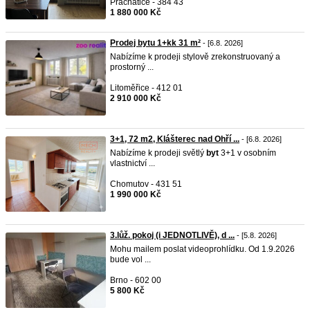
Prachatice - 384 43
1 880 000 Kč
Prodej bytu 1+kk 31 m²
- [6.8. 2026]
Nabízíme k prodeji stylově zrekonstruovaný a
prostorný ...
Litoměřice - 412 01
2 910 000 Kč
3+1, 72 m2, Klášterec nad Ohří ...
- [6.8. 2026]
Nabízíme k prodeji světlý
byt
3+1 v osobním
vlastnictví ...
Chomutov - 431 51
1 990 000 Kč
3.lůž. pokoj (i JEDNOTLIVĚ), d ...
- [5.8. 2026]
Mohu mailem poslat videoprohlídku. Od 1.9.2026
bude vol ...
Brno - 602 00
5 800 Kč