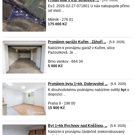
Prodej pole v k.ú. Vehlovice, ...
- [5.8. 2026]
Ev.č. 2026-02-27-071801 U nás nakupujete přímo
od vlast ...
Mělník - 276 01
175 000 Kč
Pronájem garáže Kuřim - Záhoří ...
- [5.8. 2026]
Nabízím k pronájmu garáž v Kuřimi, ulice
Pazourková. Je ...
Brno venkov - 664 34
5 000 Kč
Pronájem bytu 1+kk, Dobrovolné ...
- [5.8. 2026]
K dlouhodobému podnájmu nabízíme světlý
byt
o
dispozici ...
Praha 9 - 198 00
15 900 Kč
Byt 1+kk Rychnov nad Kněžnou, ...
- [5.8. 2026]
Nabízím k pronájmu částečně zrekonstruovaný