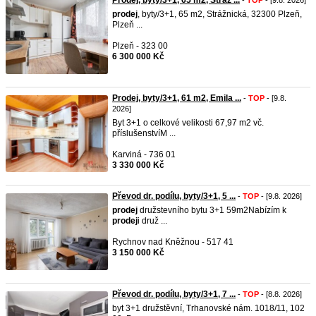
Prodej, byty/3+1, 65 m2, Stráž ...
-
TOP
- [9.8. 2026]
prodej
, byty/3+1, 65 m2, Strážnická, 32300 Plzeň,
Plzeň ...
Plzeň - 323 00
6 300 000 Kč
Prodej, byty/3+1, 61 m2, Emila ...
-
TOP
- [9.8.
2026]
Byt 3+1 o celkové velikosti 67,97 m2 vč.
příslušenstvíM ...
Karviná - 736 01
3 330 000 Kč
Převod dr. podílu, byty/3+1, 5 ...
-
TOP
- [9.8. 2026]
prodej
družstevního bytu 3+1 59m2Nabízím k
prodej
i druž ...
Rychnov nad Kněžnou - 517 41
3 150 000 Kč
Převod dr. podílu, byty/3+1, 7 ...
-
TOP
- [8.8. 2026]
byt 3+1 družstěvní, Trhanovské nám. 1018/11, 102