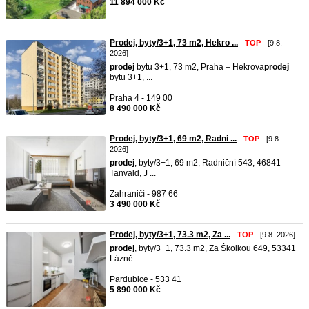
11 894 000 Kč
Prodej, byty/3+1, 73 m2, Hekro ...
-
TOP
- [9.8.
2026]
prodej
bytu 3+1, 73 m2, Praha – Hekrova
prodej
bytu 3+1, ...
Praha 4 - 149 00
8 490 000 Kč
Prodej, byty/3+1, 69 m2, Radni ...
-
TOP
- [9.8.
2026]
prodej
, byty/3+1, 69 m2, Radniční 543, 46841
Tanvald, J ...
Zahraničí - 987 66
3 490 000 Kč
Prodej, byty/3+1, 73.3 m2, Za ...
-
TOP
- [9.8. 2026]
prodej
, byty/3+1, 73.3 m2, Za Školkou 649, 53341
Lázně ...
Pardubice - 533 41
5 890 000 Kč