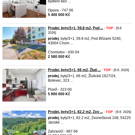
bydlení bez ...
Opava - 747 06
5 400 000 Kč
Prodej, byty/3+1, 59.8 m2, Pod ...
-
TOP
- [9.8.
2026]
prodej
, byty/3+1, 59.8 m2, Pod Břízami 5240,
43004 Chom ...
Chomutov - 430 04
2 580 000 Kč
Prodej, byty/3+1, 66 m2, Žluti ...
-
TOP
- [9.8. 2026]
prodej
, byty/3+1, 66 m2, Žlutická 1627/24,
Bolevec, 323 ...
Plzeň - 323 00
5 900 000 Kč
Prodej, byty/3+1, 82.2 m2, Zvo ...
-
TOP
- [9.8. 2026]
prodej
, byty/3+1, 82.2 m2, Zvonečková 108, 54225
Janské ...
Zahraničí - 987 66