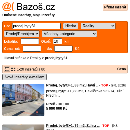
Přidat inzerát
Oblíbené inzeráty
,
Moje inzeráty
Co:
Lokalita:
Okolí:
km
Cena od:
- do:
Kč
Hlavní stránka
>
Reality
>
prodej byty31
Cena
1-20 inzerátů z 80
Nové inzeráty e-mailem
Prodej, byty/3+1, 88 m2, Havlí ...
-
TOP
- [9.8. 2026]
prodej
, byty/3+1, 88 m2, Havlíčkova 932/14, Jižní
Předm ...
Plzeň - 301 00
5 990 000 Kč
Prodej, byty/3+1, 76 m2, Zahra ...
-
TOP
- [9.8.