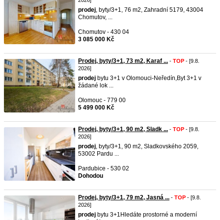
2026]
prodej
, byty/3+1, 76 m2, Zahradní 5179, 43004
Chomutov, ...
Chomutov - 430 04
3 085 000 Kč
Prodej, byty/3+1, 73 m2, Karaf ...
-
TOP
- [9.8.
2026]
prodej
bytu 3+1 v Olomouci-Neředín,Byt 3+1 v
žádané lok ...
Olomouc - 779 00
5 499 000 Kč
Prodej, byty/3+1, 90 m2, Sladk ...
-
TOP
- [9.8.
2026]
prodej
, byty/3+1, 90 m2, Sladkovského 2059,
53002 Pardu ...
Pardubice - 530 02
Dohodou
Prodej, byty/3+1, 79 m2, Jasná ...
-
TOP
- [9.8.
2026]
prodej
bytu 3+1Hledáte prostorné a moderní