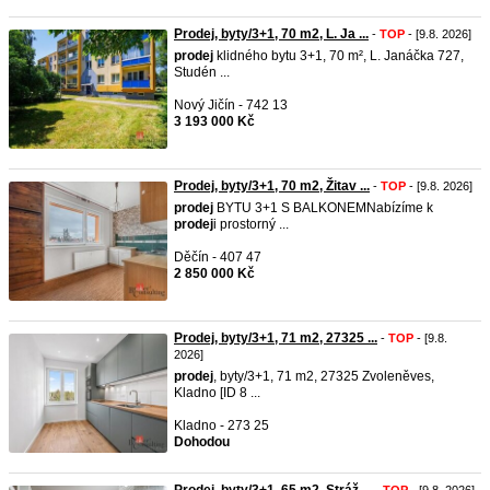
Prodej, byty/3+1, 70 m2, L. Ja ...
-
TOP
- [9.8. 2026]
prodej
klidného bytu 3+1, 70 m², L. Janáčka 727,
Studén ...
Nový Jičín - 742 13
3 193 000 Kč
Prodej, byty/3+1, 70 m2, Žitav ...
-
TOP
- [9.8. 2026]
prodej
BYTU 3+1 S BALKONEMNabízíme k
prodej
i prostorný ...
Děčín - 407 47
2 850 000 Kč
Prodej, byty/3+1, 71 m2, 27325 ...
-
TOP
- [9.8.
2026]
prodej
, byty/3+1, 71 m2, 27325 Zvoleněves,
Kladno [ID 8 ...
Kladno - 273 25
Dohodou