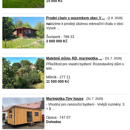
15 000 Kč
Prodej chaty s pozemkem obec V ...
- [1.8. 2026]
na
bízíme k prodeji útulnou rekreační chatu v obci
Vysok ...
Šumperk - 788 33
2 600 000 Kč
Malebné místo, RD, maringotka, ...
- [31.7. 2026]
Příležitost pro vlastní bydlení: Rozestavěný dům s
letn ...
Mělník - 277 21
11 500 000 Kč
Maringotka,Tiny house
- [31.7. 2026]
- Vhodný pro celoroční bydlení - Vnější rozměry: 3
× 8 ...
Opava - 747 07
Dohodou