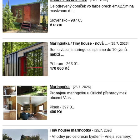
Domček na kolesách
- [28.7. 2026]
Celodrevený domček vo farbe orech 4mX2,5m
na
masívnom d ...
Slovensko - 987 65
V textu
Maringotka / Tiny house - nová ...
- [28.7. 2026]
Sen o vlastní maringotce splníme do 10 týdnů.
na
bízí ...
Příbram - 263 01
470 000 Kč
Maringotka
- [26.7. 2026]
Pro
na
jmu maringotku u Orlické přehrady mezi
obcemi Vlas ...
Písek - 397 01
400 Kč
Tiny house/ maringotka
- [25.7. 2026]
- Vhodný pro celoroční bydlení - Vnější rozměry: