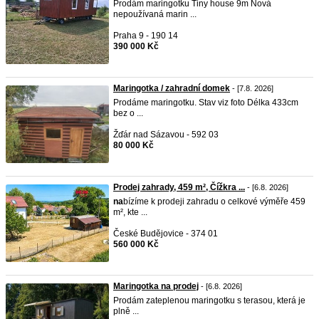
Prodám maringotku Tiny house 9m Nová
nepoužívaná marin ...
Praha 9 - 190 14
390 000 Kč
Maringotka / zahradní domek
- [7.8. 2026]
Prodáme maringotku. Stav viz foto Délka 433cm
bez o ...
Žďár nad Sázavou - 592 03
80 000 Kč
Prodej zahrady, 459 m², Čížkra ...
- [6.8. 2026]
na
bízíme k prodeji zahradu o celkové výměře 459
m², kte ...
České Budějovice - 374 01
560 000 Kč
Maringotka na prodej
- [6.8. 2026]
Prodám zateplenou maringotku s terasou, která je
plně ...