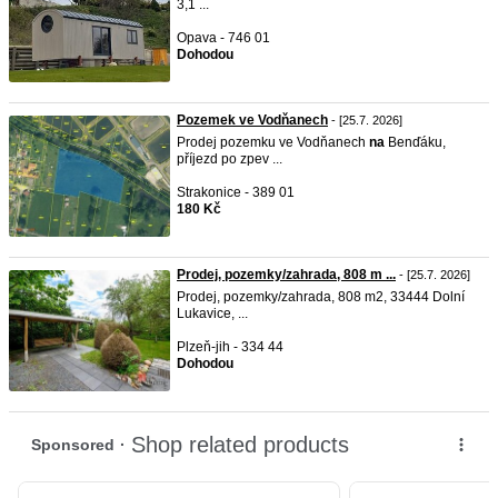
3,1 ...
Opava - 746 01
Dohodou
Pozemek ve Vodňanech
- [25.7. 2026]
Prodej pozemku ve Vodňanech
na
Benďáku,
příjezd po zpev ...
Strakonice - 389 01
180 Kč
Prodej, pozemky/zahrada, 808 m ...
- [25.7. 2026]
Prodej, pozemky/zahrada, 808 m2, 33444 Dolní
Lukavice, ...
Plzeň-jih - 334 44
Dohodou