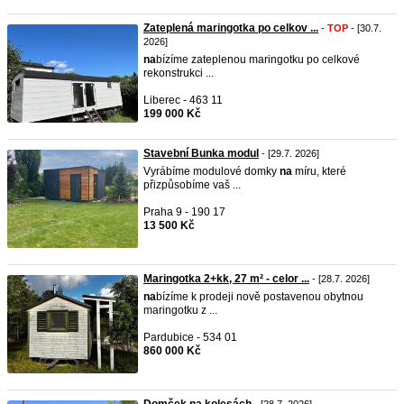
Zateplená maringotka po celkov ...
-
TOP
- [30.7.
2026]
na
bízíme zateplenou maringotku po celkové
rekonstrukci ...
Liberec - 463 11
199 000 Kč
Stavební Bunka modul
- [29.7. 2026]
Vyrábíme modulové domky
na
míru, které
přizpůsobíme vaš ...
Praha 9 - 190 17
13 500 Kč
Maringotka 2+kk, 27 m² - celor ...
- [28.7. 2026]
na
bízíme k prodeji nově postavenou obytnou
maringotku z ...
Pardubice - 534 01
860 000 Kč