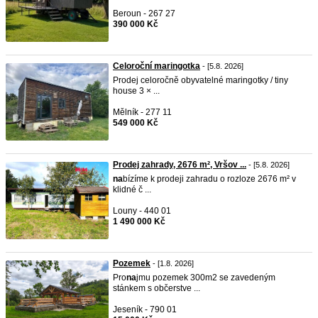
Beroun - 267 27
390 000 Kč
Celoroční maringotka
- [5.8. 2026]
Prodej celoročně obyvatelné maringotky / tiny
house 3 × ...
Mělník - 277 11
549 000 Kč
Prodej zahrady, 2676 m², Vršov ...
- [5.8. 2026]
na
bízíme k prodeji zahradu o rozloze 2676 m² v
klidné č ...
Louny - 440 01
1 490 000 Kč
Pozemek
- [1.8. 2026]
Pro
na
jmu pozemek 300m2 se zavedeným
stánkem s občerstve ...
Jeseník - 790 01