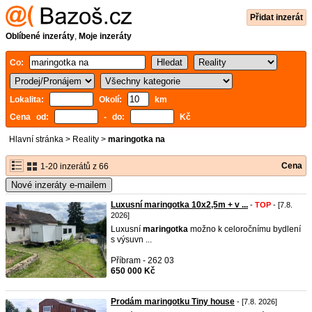
Přidat inzerát
Oblíbené inzeráty
,
Moje inzeráty
Co:
Lokalita:
Okolí:
km
Cena od:
- do:
Kč
Hlavní stránka
>
Reality
>
maringotka na
Cena
1-20 inzerátů z 66
Nové inzeráty e-mailem
Luxusní maringotka 10x2,5m + v ...
-
TOP
- [7.8.
2026]
Luxusní
maringotka
možno k celoročnímu bydlení
s výsuvn ...
Příbram - 262 03
650 000 Kč
Prodám maringotku Tiny house
- [7.8. 2026]