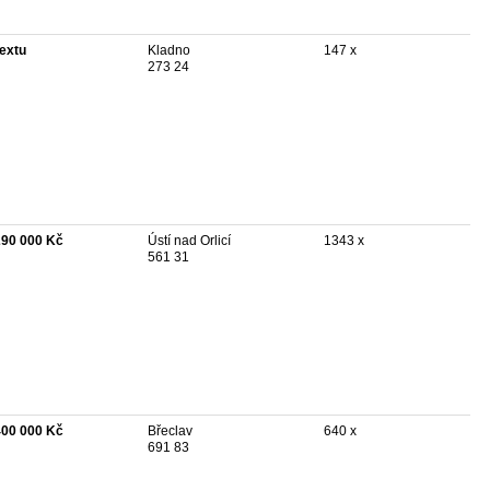
textu
Kladno
147 x
273 24
290 000 Kč
Ústí nad Orlicí
1343 x
561 31
400 000 Kč
Břeclav
640 x
691 83