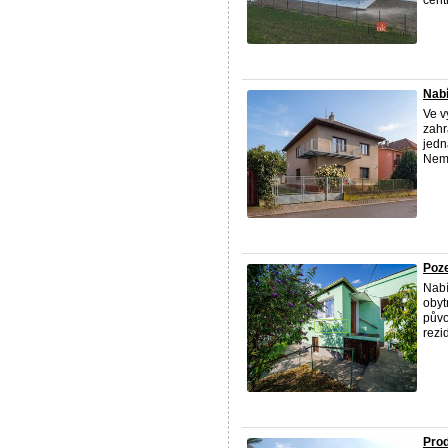
cent
Nabí
Ve v
zahr
jedn
Nemo
Poze
Nab
obyt
půvo
rezid
Prod