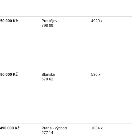
650 000 Kč
Prostějov
4920 x
798 09
990 000 Kč
Blansko
536 x
679 62
 490 000 Kč
Praha - východ
1034 x
277 14