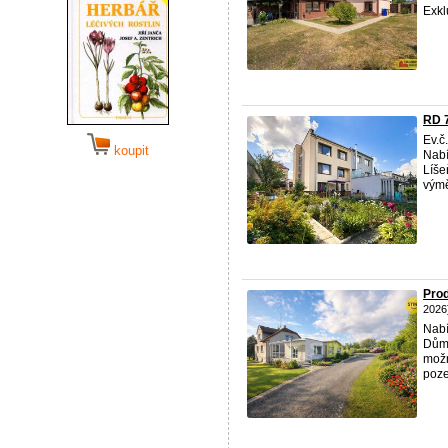
Exkl
RD 7
Ev.č
koupit
Nab
Líše
výmě
Prod
2026
Nab
Dům 
možn
poze