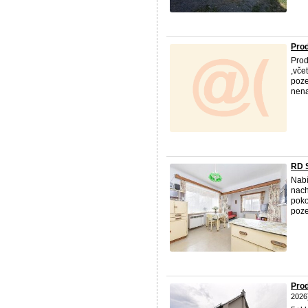
Prod
Prod
,vče
poze
nena
RD S
Nab
nach
poko
poze
Prod
2026