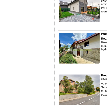
5+kk
novo
Před
rovn
Prod
Real
Rako
doko
bydle
Pro
2026
Ve v
Sehr
m² a
poze