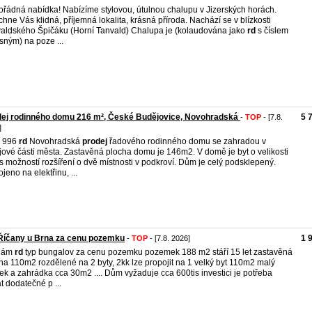
řádná nabídka! Nabízíme stylovou, útulnou chalupu v Jizerských horách.
hne Vás klidná, příjemná lokalita, krásná příroda. Nachází se v blízkosti
aldského Špičáku (Horní Tanvald) Chalupa je (kolaudována jako
rd
s číslem
sným) na poze ...
dej rodinného domu 216 m², České Budějovice, Novohradská
5 
-
TOP
- [7.8.
]
. 996
rd
Novohradská
prodej
řadového rodinného domu se zahradou v
jové části města. Zastavěná plocha domu je 146m2. V domě je byt o velikosti
s možností rozšíření o dvě místnosti v podkroví. Dům je celý podsklepený.
jeno na elektřinu, ...
Říčany u Brna za cenu pozemku
1 
-
TOP
- [7.8. 2026]
dám
rd
typ bungalov za cenu pozemku pozemek 188 m2 stáří 15 let zastavěná
ha 110m2 rozdělené na 2 byty, 2kk lze propojit na 1 velký byt 110m2 malý
ek a zahrádka cca 30m2 .... Dům vyžaduje cca 600tis investici je potřeba
t dodatečné p ...