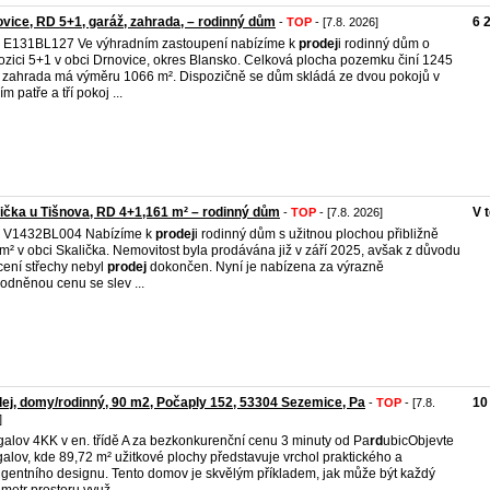
vice, RD 5+1, garáž, zahrada, – rodinný dům
6 
-
TOP
- [7.8. 2026]
. E131BL127 Ve výhradním zastoupení nabízíme k
prodej
i rodinný dům o
ozici 5+1 v obci Drnovice, okres Blansko. Celková plocha pozemku činí 1245
 zahrada má výměru 1066 m². Dispozičně se dům skládá ze dvou pokojů v
m patře a tří pokoj ...
ička u Tišnova, RD 4+1,161 m² – rodinný dům
V 
-
TOP
- [7.8. 2026]
. V1432BL004 Nabízíme k
prodej
i rodinný dům s užitnou plochou přibližně
m² v obci Skalička. Nemovitost byla prodávána již v září 2025, avšak z důvodu
cení střechy nebyl
prodej
dokončen. Nyní je nabízena za výrazně
odněnou cenu se slev ...
ej, domy/rodinný, 90 m2, Počaply 152, 53304 Sezemice, Pa
10
-
TOP
- [7.8.
]
alov 4KK v en. třídě A za bezkonkurenční cenu 3 minuty od Pa
rd
ubicObjevte
alov, kde 89,72 m² užitkové plochy představuje vrchol praktického a
ligentního designu. Tento domov je skvělým příkladem, jak může být každý