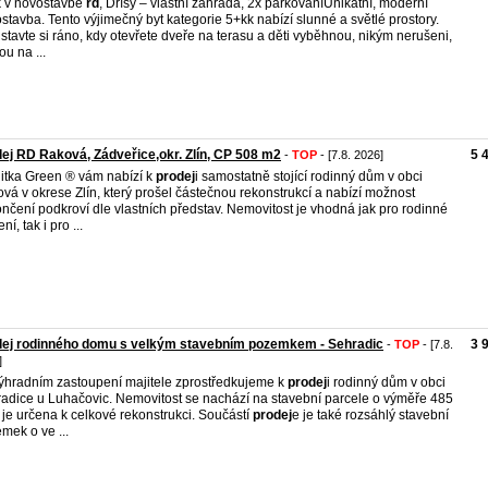
 v novostavbě
rd
, Dřísy – vlastní zahrada, 2x parkováníUnikátní, moderní
stavba. Tento výjimečný byt kategorie 5+kk nabízí slunné a světlé prostory.
stavte si ráno, kdy otevřete dveře na terasu a děti vyběhnou, nikým nerušeni,
ou na ...
ej RD Raková, Zádveřice,okr. Zlín, CP 508 m2
5 
-
TOP
- [7.8. 2026]
itka Green ® vám nabízí k
prodej
i samostatně stojící rodinný dům v obci
vá v okrese Zlín, který prošel částečnou rekonstrukcí a nabízí možnost
nčení podkroví dle vlastních představ. Nemovitost je vhodná jak pro rodinné
ní, tak i pro ...
dej rodinného domu s velkým stavebním pozemkem - Sehradic
3 
-
TOP
- [7.8.
]
ýhradním zastoupení majitele zprostředkujeme k
prodej
i rodinný dům v obci
adice u Luhačovic. Nemovitost se nachází na stavební parcele o výměře 485
 je určena k celkové rekonstrukci. Součástí
prodej
e je také rozsáhlý stavební
mek o ve ...