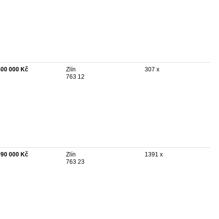
400 000 Kč
Zlín
307 x
763 12
990 000 Kč
Zlín
1391 x
763 23