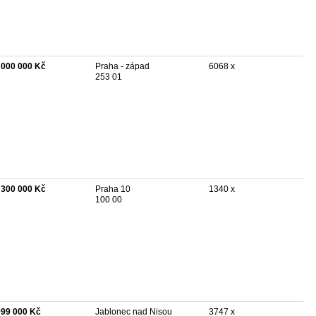
 000 000 Kč
Praha - západ
6068 x
253 01
 300 000 Kč
Praha 10
1340 x
100 00
999 000 Kč
Jablonec nad Nisou
3747 x