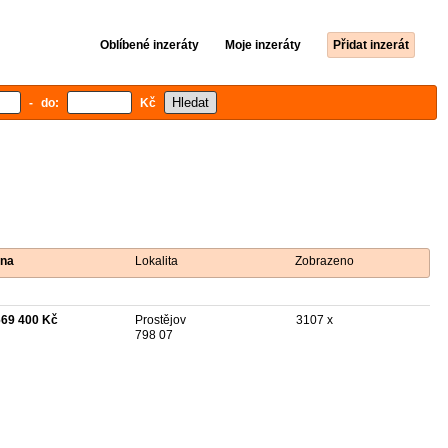
Oblíbené inzeráty
Moje inzeráty
Přidat inzerát
- do:
Kč
na
Lokalita
Zobrazeno
669 400 Kč
Prostějov
3107 x
798 07