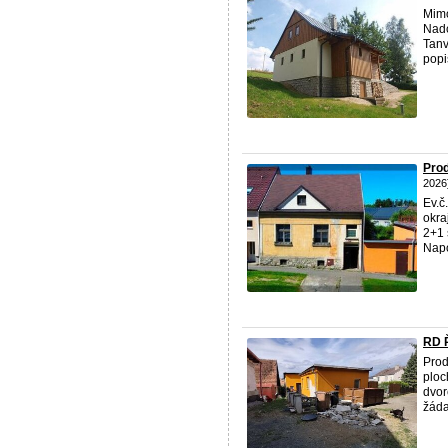
Mimo
Nadc
Tanv
popi
Pro
2026
Ev.č
okra
2+1 
Napo
RD 
Pro
ploc
dvor
žáda