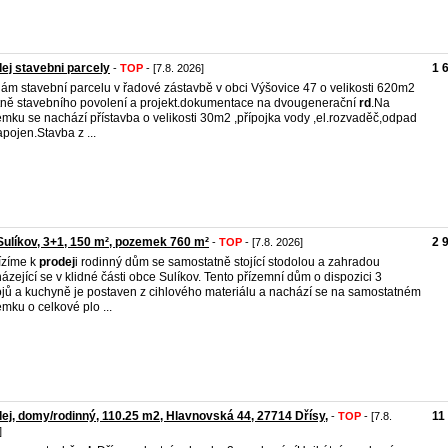
ej stavebni parcely
1 
-
TOP
- [7.8. 2026]
ám stavební parcelu v řadové zástavbě v obci Výšovice 47 o velikosti 620m2
tně stavebního povolení a projekt.dokumentace na dvougenerační
rd
.Na
mku se nachází přístavba o velikosti 30m2 ,přípojka vody ,el.rozvaděč,odpad
pojen.Stavba z ...
ulíkov, 3+1, 150 m², pozemek 760 m²
2 
-
TOP
- [7.8. 2026]
ízíme k
prodej
i rodinný dům se samostatně stojící stodolou a zahradou
ázející se v klidné části obce Sulíkov. Tento přízemní dům o dispozici 3
jů a kuchyně je postaven z cihlového materiálu a nachází se na samostatném
mku o celkové plo ...
ej, domy/rodinný, 110.25 m2, Hlavnovská 44, 27714 Dřísy,
11
-
TOP
- [7.8.
]