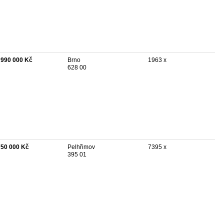
 990 000 Kč
Brno
1963 x
628 00
750 000 Kč
Pelhřimov
7395 x
395 01