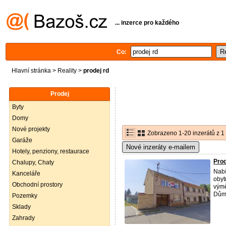
... inzerce pro každého
Co:
Hlavní stránka
>
Reality
>
prodej rd
Prodej
Byty
Domy
Nové projekty
Zobrazeno 1-20 inzerátů z 1
Garáže
Nové inzeráty e-mailem
Hotely, penziony, restaurace
Prod
Chalupy, Chaty
Nab
Kanceláře
obyt
Obchodní prostory
výmě
Dům 
Pozemky
Sklady
Zahrady