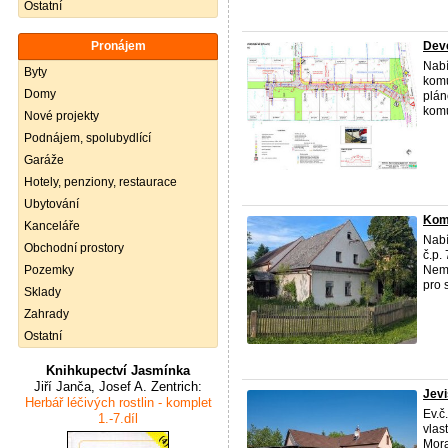
Ostatní
Pronájem
Dev
Nab
Byty
komu
Domy
plán
komu
Nové projekty
Podnájem, spolubydlící
Garáže
Hotely, penziony, restaurace
Ubytování
Kom
Kanceláře
Nab
Obchodní prostory
č.p.
Pozemky
Nemo
pro s
Sklady
Zahrady
Ostatní
Knihkupectví Jasmínka
Jiří Janča, Josef A. Zentrich:
Jevi
Herbář léčivých rostlin - komplet
Ev.č
1.-7.díl
vlas
Mora