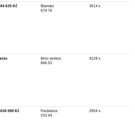
294 635 Kč
Blansko
3614 x
679 76
textu
Brno venkov
4229 x
666 03
 630 090 Kč
Pardubice
2954 x
533 04