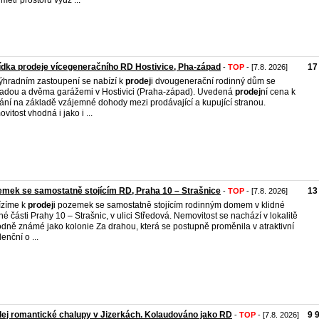
imetr prostoru využ ...
dka prodeje vícegeneračního RD Hostivice, Pha-západ
17
-
TOP
- [7.8. 2026]
ýhradním zastoupení se nabízí k
prodej
i dvougenerační rodinný dům se
adou a dvěma garážemi v Hostivici (Praha-západ). Uvedená
prodej
ní cena k
ání na základě vzájemné dohody mezi prodávající a kupující stranou.
vitost vhodná i jako i ...
mek se samostatně stojícím RD, Praha 10 – Strašnice
13
-
TOP
- [7.8. 2026]
ízíme k
prodej
i pozemek se samostatně stojícím rodinným domem v klidné
né části Prahy 10 – Strašnic, v ulici Středová. Nemovitost se nachází v lokalitě
dně známé jako kolonie Za drahou, která se postupně proměnila v atraktivní
enční o ...
ej romantické chalupy v Jizerkách. Kolaudováno jako RD
9 
-
TOP
- [7.8. 2026]