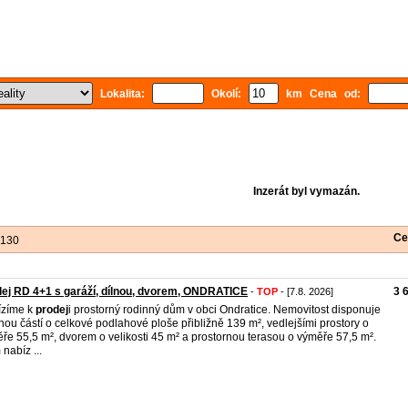
Lokalita:
Okolí:
km Cena od:
Inzerát byl vymazán.
Ce
 130
ej RD 4+1 s garáží, dílnou, dvorem, ONDRATICE
3 
-
TOP
- [7.8. 2026]
ízíme k
prodej
i prostorný rodinný dům v obci Ondratice. Nemovitost disponuje
nou částí o celkové podlahové ploše přibližně 139 m², vedlejšími prostory o
ře 55,5 m², dvorem o velikosti 45 m² a prostornou terasou o výměře 57,5 m².
nabíz ...