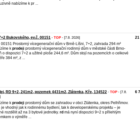
uzivně nabízíme k pr ...
+2 Bukovského, ev.č. 00151
21
-
TOP
- [7.8. 2026]
. 00151 Prostorný vícegenerační dům v Brně-Líšni, 7+2, zahrada 294 m²
ízíme k
prodej
i prostorný vícegenerační rodinný dům v městské části Brno-
ň o dispozici 7+2 a užitné ploše 244,6 m². Dům stojí na pozemcích o celkové
ře 384 m², z ...
ej, RD 9+2, 241m2, pozemek 4431m2, Zlátenka, Kře, 134522
6 
-
TOP
- [7.8.
]
ízíme k
prodej
i prostorný dům se zahradou v obci Zlátenka, okres Pelhřimov.
je vhodný jak k rodinnému bydlení, tak k developerskému projektu – je
é rozdělit až na 3 bytové jednotky.
rd
má nyní dispozici 9+2 s přilehlým
mkem o výměře ...