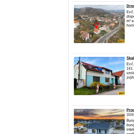
Drno
Ev.č
disp
m² a
horní
Skal
Ev.č
161 
vzní
zvýh
Prod
2026
Bung
bung
inte