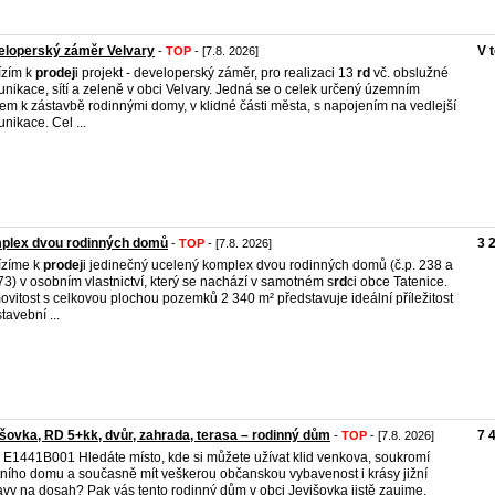
eloperský záměr Velvary
V 
-
TOP
- [7.8. 2026]
ízím k
prodej
i projekt - developerský záměr, pro realizaci 13
rd
vč. obslužné
nikace, sítí a zeleně v obci Velvary. Jedná se o celek určený územním
em k zástavbě rodinnými domy, v klidné části města, s napojením na vedlejší
nikace. Cel ...
plex dvou rodinných domů
3 
-
TOP
- [7.8. 2026]
ízíme k
prodej
i jedinečný ucelený komplex dvou rodinných domů (č.p. 238 a
 73) v osobním vlastnictví, který se nachází v samotném s
rd
ci obce Tatenice.
vitost s celkovou plochou pozemků 2 340 m² představuje ideální příležitost
tavební ...
šovka, RD 5+kk, dvůr, zahrada, terasa – rodinný dům
7 
-
TOP
- [7.8. 2026]
. E1441B001 Hledáte místo, kde si můžete užívat klid venkova, soukromí
tního domu a současně mít veškerou občanskou vybavenost i krásy jižní
vy na dosah? Pak vás tento rodinný dům v obci Jevišovka jistě zaujme.