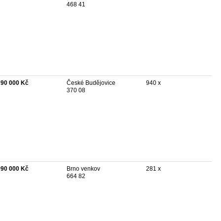
468 41
790 000 Kč
České Budějovice
940 x
370 08
990 000 Kč
Brno venkov
281 x
664 82