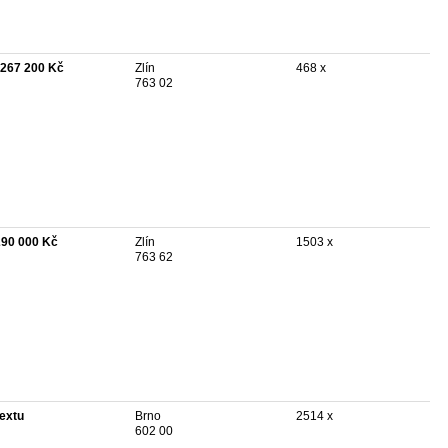
 267 200 Kč
Zlín
468 x
763 02
290 000 Kč
Zlín
1503 x
763 62
textu
Brno
2514 x
602 00