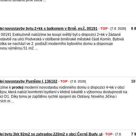
žitého dosahu plné obča ...
ej novostavby bytu 2+kk s balkonem v Brně, ev.č. 00191
6 
-
TOP
- [7.8. 2026]
. 00191 Exkluzivně nabízíme ke koupi světlý byt o dispozici 2+kk v žádané
stavbě na ulici Podveská v oblíbené brněnské městské části Komín. Bytová
otka se nachází ve 2. podlaží moderního bytového domu a disponuje
ovou výměrou 51 m2 ...
ej novostavby Pustějov I, 136102
10
-
TOP
- [7.8. 2026]
ízíme k
prodej
i moderní novostavbu rodinného domu o dispozici 4+kk v obci
ějov, která nabízí komfortní bydlení v klidné lokalitě s výbornou dostupností na
ici D1. Díky tomu je zajištěno rychlé spojení do Ostravy, Nového Jičína i
ních m ...
ej bytu 3kk 92m2 se zahradou 220m2 v obci Černé Budy, ul
7 
-
TOP
- [7.8.