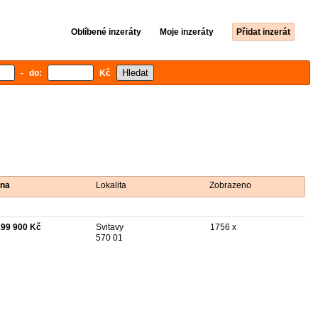
Oblíbené inzeráty
Moje inzeráty
Přidat inzerát
- do:
Kč
na
Lokalita
Zobrazeno
199 900 Kč
Svitavy
1756 x
570 01