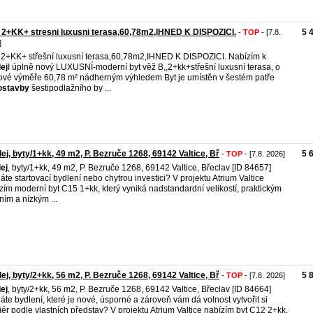
2+KK+ stresni luxusni terasa,60,78m2,IHNED K DISPOZICI.
5 
-
TOP
- [7.8.
]
2+KK+ střešní luxusní terasa,60,78m2,IHNED K DISPOZICI. Nabízím k
ej
I úplně nový LUXUSNÍ-moderní byt věž B,,2+kk+střešní luxusní terasa, o
ové výměře 60,78 m² nádherným výhledem Byt je umístěn v šestém patře
ostavby
šestipodlažního by ...
ej, byty/1+kk, 49 m2, P. Bezruče 1268, 69142 Valtice, Bř
5 
-
TOP
- [7.8. 2026]
ej
, byty/1+kk, 49 m2, P. Bezruče 1268, 69142 Valtice, Břeclav [ID 84657]
áte startovací bydlení nebo chytrou investici? V projektu Atrium Valtice
zím moderní byt C15 1+kk, který vyniká nadstandardní velikostí, praktickým
ním a nízkým ...
ej, byty/2+kk, 56 m2, P. Bezruče 1268, 69142 Valtice, Bř
5 
-
TOP
- [7.8. 2026]
ej
, byty/2+kk, 56 m2, P. Bezruče 1268, 69142 Valtice, Břeclav [ID 84664]
áte bydlení, které je nové, úsporné a zároveň vám dá volnost vytvořit si
riér podle vlastních představ? V projektu Atrium Valtice nabízím byt C12 2+kk,