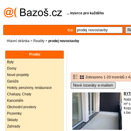
... inzerce pro každého
Co:
Hlavní stránka
>
Reality
>
prodej novostavby
Prodej
Byty
Domy
Nové projekty
Zobrazeno 1-20 inzerátů z 4
Garáže
Nové inzeráty e-mailem
Hotely, penziony, restaurace
BYT
Chalupy, Chaty
Nab
Kanceláře
m² s
Obchodní prostory
Kopa
s be
Pozemky
Sklady
Zahrady