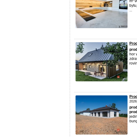
m² v
bytu,
...
Prod
prod
hor 
zdra
rovi
Pro
2026
prod
prod
jedi
bung