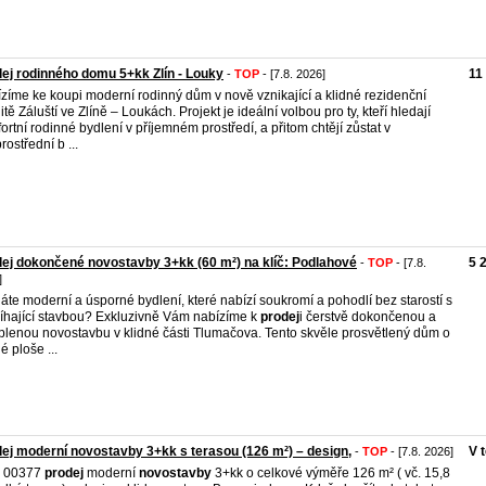
ej rodinného domu 5+kk Zlín - Louky
11
-
TOP
- [7.8. 2026]
zíme ke koupi moderní rodinný dům v nově vznikající a klidné rezidenční
litě Záluští ve Zlíně – Loukách. Projekt je ideální volbou pro ty, kteří hledají
ortní rodinné bydlení v příjemném prostředí, a přitom chtějí zůstat v
rostřední b ...
ej dokončené novostavby 3+kk (60 m²) na klíč: Podlahové
5 
-
TOP
- [7.8.
]
áte moderní a úsporné bydlení, které nabízí soukromí a pohodlí bez starostí s
íhající stavbou? Exkluzivně Vám nabízíme k
prodej
i čerstvě dokončenou a
plenou novostavbu v klidné části Tlumačova. Tento skvěle prosvětlený dům o
é ploše ...
ej moderní novostavby 3+kk s terasou (126 m²) – design,
V 
-
TOP
- [7.8. 2026]
. 00377
prodej
moderní
novostavby
3+kk o celkové výměře 126 m² ( vč. 15,8