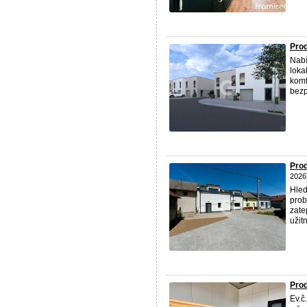
Prod
Nabí
loka
komf
bezp
Prod
2026
Hled
prob
zate
užitn
Prod
Ev.č