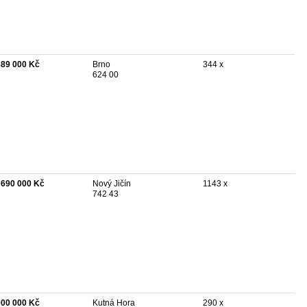
889 000 Kč
Brno
344 x
624 00
 690 000 Kč
Nový Jičín
1143 x
742 43
900 000 Kč
Kutná Hora
290 x