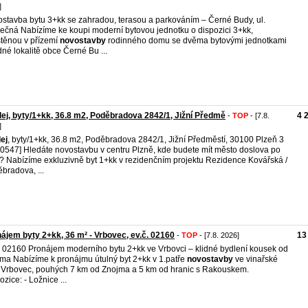
]
stavba bytu 3+kk se zahradou, terasou a parkováním – Černé Budy, ul.
ečná Nabízíme ke koupi moderní bytovou jednotku o dispozici 3+kk,
těnou v přízemí
novostavby
rodinného domu se dvěma bytovými jednotkami
idné lokalitě obce Černé Bu ...
ej, byty/1+kk, 36.8 m2, Poděbradova 2842/1, Jižní Předmě
4 
-
TOP
- [7.8.
]
ej
, byty/1+kk, 36.8 m2, Poděbradova 2842/1, Jižní Předměstí, 30100 Plzeň 3
80547] ‎Hledáte novostavbu v centru Plzně, kde budete mít město doslova po
? Nabízíme exkluzivně byt 1+kk v rezidenčním projektu Rezidence Kovářská /
bradova, ...
ájem byty 2+kk, 36 m² - Vrbovec, ev.č. 02160
13
-
TOP
- [7.8. 2026]
. 02160 Pronájem moderního bytu 2+kk ve Vrbovci – klidné bydlení kousek od
ma Nabízíme k pronájmu útulný byt 2+kk v 1.patře
novostavby
ve vinařské
 Vrbovec, pouhých 7 km od Znojma a 5 km od hranic s Rakouskem.
ozice: - Ložnice ...