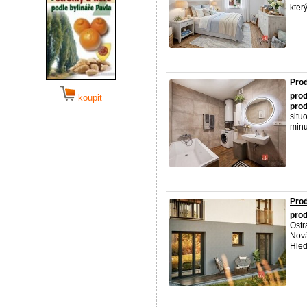
který
Prod
prod
koupit
prod
situ
minut
Prod
prod
Ostr
Nová
Hled