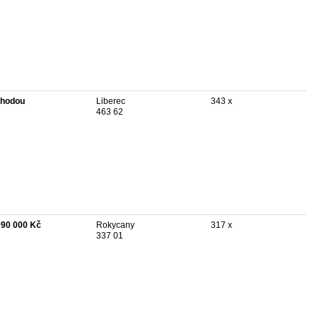
hodou
Liberec
343 x
463 62
990 000 Kč
Rokycany
317 x
337 01