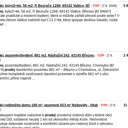
ej, byty/2+kk, 56 m2, P. Bezruče 1268, 69142 Valtice, Bř
5 
-
TOP
- [7.8. 2026]
ej
, byty/2+kk, 56 m2, P. Bezruče 1268, 69142 Valtice, Břeclav [ID 84667]
áte praktické a moderní bydlení, které si můžete zařídit přesně podle sebe? V
ektu Atrium Valtice nabízím byt C13 2+kk, který spojuje skvělou lokalitu, nízké
d ...
ej, pozemky/bydlení, 881 m2, Nádražní 242, 43145 Březno,
2 
-
TOP
- [7.8.
]
ej
, pozemky/bydlení, 881 m2, Nádražní 242, 43145 Březno, Chomutov [ID
74]
prodej
stavebního pozemku 881 m² – Březno u Chomutova, ul. Železniční
zíme kompletně zasíťovaný stavební pozemek o výměře 881 m² v ulici
zniční, přímo naproti ...
ej rodinného domu 180 m², pozemek 653 m² Nebovidy - Hlub
11
-
TOP
- [7.8.
]
stoupení majitele nabízíme k
prodej
i prostorný rodinný dům v klidné obci
oký Důl, vzdálené necelý 1 km od okresního města Kolín. Nemovitost
ytuje dokonale soukromé a komfortní zázemí pro rodinný život s výhodou