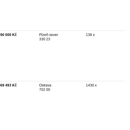
890 000 Kč
Plzeň-sever
138 x
330 23
969 493 Kč
Ostrava
1430 x
702 00