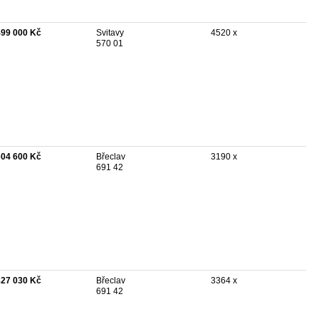
499 000 Kč
Svitavy
4520 x
570 01
604 600 Kč
Břeclav
3190 x
691 42
827 030 Kč
Břeclav
3364 x
691 42