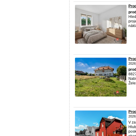
Prod
prod
Hled
proj
nákla
Prod
2026
prod
882
Nabí
Žele
Prod
2026
V za
Hlub
posk