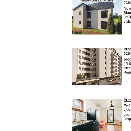
2026
Novo
Slun
umís
v kl
Prod
2026
prod
[ID 
ruce
Podě
Pron
Ev.č
Znoj
obci
Disp