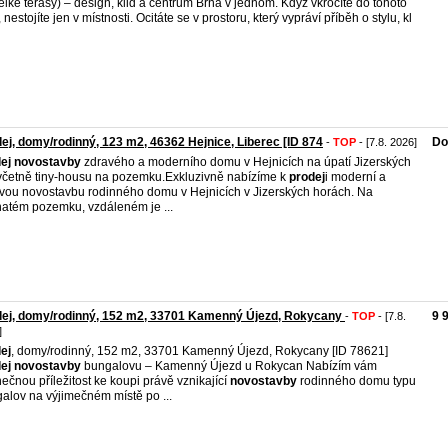
elké terasy) – design, klid a centrum Brna v jednom. Když vkročíte do tohoto
 nestojíte jen v místnosti. Ocitáte se v prostoru, který vypráví příběh o stylu, kl
ej, domy/rodinný, 123 m2, 46362 Hejnice, Liberec [ID 874
Do
-
TOP
- [7.8. 2026]
ej
novostavby
zdravého a moderního domu v Hejnicích na úpatí Jizerských
včetně tiny-housu na pozemku.Exkluzivně nabízíme k
prodej
i moderní a
vou novostavbu rodinného domu v Hejnicích v Jizerských horách. Na
natém pozemku, vzdáleném je ...
dej, domy/rodinný, 152 m2, 33701 Kamenný Újezd, Rokycany
9 
-
TOP
- [7.8.
]
ej
, domy/rodinný, 152 m2, 33701 Kamenný Újezd, Rokycany [ID 78621]
ej
novostavby
bungalovu – Kamenný Újezd u Rokycan Nabízím vám
nečnou příležitost ke koupi právě vznikající
novostavby
rodinného domu typu
alov na výjimečném místě po ...