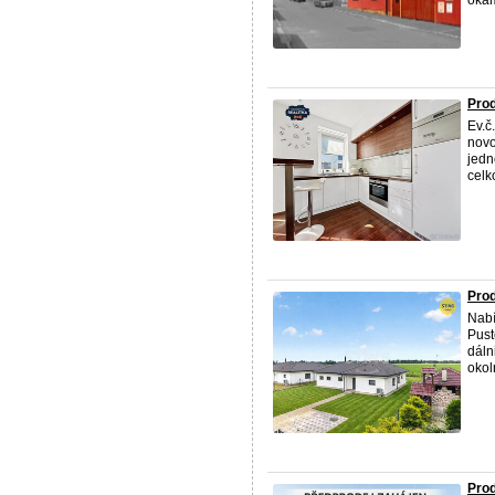
okam
Prod
Ev.č
novo
jedn
celk
Prod
Nab
Pust
dáln
okol
Prod