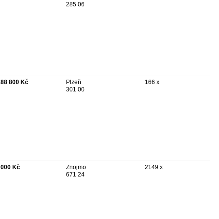
285 06
288 800 Kč
Plzeň
166 x
301 00
 000 Kč
Znojmo
2149 x
671 24