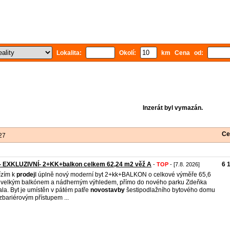
Lokalita:
Okolí:
km Cena od:
Inzerát byl vymazán.
Ce
27
- EXKLUZIVNÍ- 2+KK+balkon celkem 62,24 m2 věž A
6 
-
TOP
- [7.8. 2026]
ízím k
prodej
I úplně nový moderní byt 2+kk+BALKON o celkové výměře 65,6
 velkým balkónem a nádherným výhledem, přímo do nového parku Zdeňka
la. Byt je umístěn v pátém patře
novostavby
šestipodlažního bytového domu
zbariérovým přístupem ...