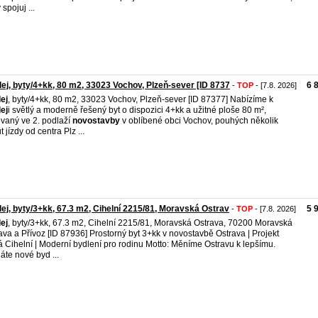
 spojuj ...
ej, byty/4+kk, 80 m2, 33023 Vochov, Plzeň-sever [ID 8737
6 
-
TOP
- [7.8. 2026]
ej
, byty/4+kk, 80 m2, 33023 Vochov, Plzeň-sever [ID 87377] Nabízíme k
ej
i světlý a moderně řešený byt o dispozici 4+kk a užitné ploše 80 m²,
ovaný ve 2. podlaží
novostavby
v oblíbené obci Vochov, pouhých několik
 jízdy od centra Plz ...
ej, byty/3+kk, 67.3 m2, Cihelní 2215/81, Moravská Ostrav
5 
-
TOP
- [7.8. 2026]
ej
, byty/3+kk, 67.3 m2, Cihelní 2215/81, Moravská Ostrava, 70200 Moravská
ava a Přívoz [ID 87936] Prostorný byt 3+kk v novostavbě Ostrava | Projekt
 Cihelní | Moderní bydlení pro rodinu Motto: Měníme Ostravu k lepšímu.
áte nové byd ...