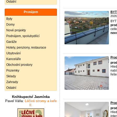
Ostatní
Pronájem
BYT 
2026
Byty
BYT 
Domy
prod
celk
Nové projekty
nov
Podnájem, spolubydlící
Garáže
Hotely, penziony, restaurace
Ubytování
Prod
Kanceláře
prod
Obchodní prostory
Hled
Pozemky
nabí
řeše
Sklady
Zahrady
Ostatní
Knihkupectví Jasmínka
Pavel Váňa:
Léčivé stromy a keře
Prod
II.
prod
Hled
inte