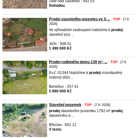
Žďár nad Sázavou - 592 03
Dohodou
Prodej stavebního pozemku ve S ...
-
TOP
- [7.8.
2026]
Ve výhradním zastoupení nabízíme k
prodej
i
stavební poz ...
Jičín - 508 01
1 490 000 Kč
Prodej rodinného domu 139 m², ...
-
TOP
- [7.8.
2026]
Ev.č. 01344 Nabízíme k
prodej
i rozestavěný
rodinný dům ...
Benešov - 257 41
5 990 000 Kč
Stavební pozemek
-
TOP
- [7.8. 2026]
prodej
stavebního pozemku 1782 m²
prodej
stavebního a ...
Břeclav - 691 12
V textu