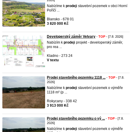
2026]
Nabízíme k
prodej
i stavební pozemek v obci Horní
Poříčí ...
Blansko - 678 01
3 820 000 Kč
Developerský záměr Velvary
-
TOP
- [7.8. 2026]
Nabízím k
prodej
i projekt - developerský záměr,
pro rea ...
Kladno - 273 24
V textu
Prodej stavebního pozemku 1118 ...
-
TOP
- [7.8.
2026]
Nabízíme k
prodej
i stavební pozemek o výměře
1118 m² (p ...
Rokycany - 338 42
3 913 000 Kč
Prodej stavebního pozemku o vý ...
-
TOP
- [7.8.
2026]
Nabízíme k
prodej
i stavební pozemek o výměře