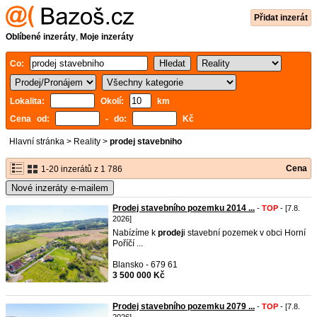
Přidat inzerát
Oblíbené inzeráty
,
Moje inzeráty
Co:
Lokalita:
Okolí:
km
Cena od:
- do:
Kč
Hlavní stránka
>
Reality
>
prodej stavebniho
Cena
1-20 inzerátů z 1 786
Nové inzeráty e-mailem
Prodej stavebního pozemku 2014 ...
-
TOP
- [7.8.
2026]
Nabízíme k
prodej
i stavební pozemek v obci Horní
Poříčí ...
Blansko - 679 61
3 500 000 Kč
Prodej stavebního pozemku 2079 ...
-
TOP
- [7.8.