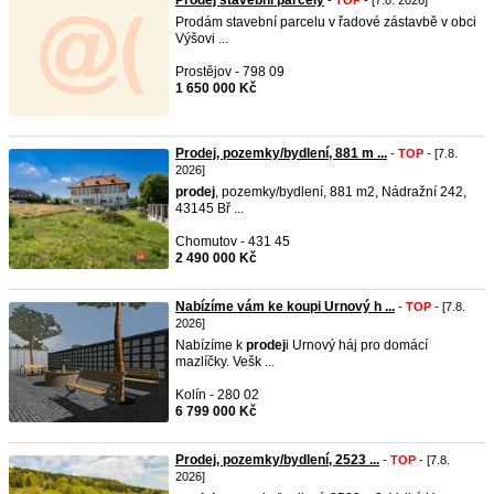
Prodej stavebni parcely
-
TOP
- [7.8. 2026]
Prodám stavební parcelu v řadové zástavbě v obci
Výšovi ...
Prostějov - 798 09
1 650 000 Kč
Prodej, pozemky/bydlení, 881 m ...
-
TOP
- [7.8.
2026]
prodej
, pozemky/bydlení, 881 m2, Nádražní 242,
43145 Bř ...
Chomutov - 431 45
2 490 000 Kč
Nabízíme vám ke koupi Urnový h ...
-
TOP
- [7.8.
2026]
Nabízíme k
prodej
i Urnový háj pro domácí
mazlíčky. Vešk ...
Kolín - 280 02
6 799 000 Kč
Prodej, pozemky/bydlení, 2523 ...
-
TOP
- [7.8.
2026]