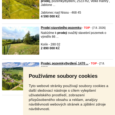
prodej
, pozemky/bydlení, 2523 m2, Velké Hamry ,
Jablone ...
Jablonec nad Nisou - 468 45
4 590 000 Kč
Prodej stavebního pozemku
-
TOP
- [7.8. 2026]
Nabízíme k
prodej
i svažitý stavební pozemek o
výměře 86 ...
Kolín - 280 02
2 890 000 Kč
Prodej, pozemky/bydlení, 1470 ...
-
TOP
- [7.8.
2026]
prodej
stavebního pozemkuStavební pozemek 1
Používáme soubory cookies
470 m² v ma ...
Bruntál - 793 74
Tyto webové stránky používají soubory cookies a
1 130 000 Kč
další sledovací nástroje s cílem vylepšení
uživatelského prostředí, zobrazení
přizpůsobeného obsahu a reklam, analýzy
Stránka:
1
2
3
Další
návštěvnosti webových stránek a zjištění zdroje
návštěvnosti.