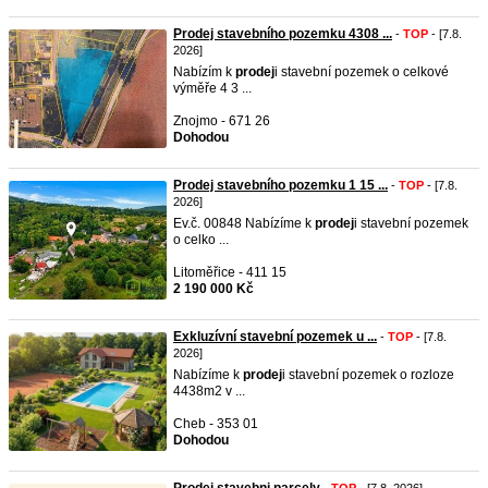
Prodej stavebního pozemku 4308 ...
-
TOP
- [7.8.
2026]
Nabízím k
prodej
i stavební pozemek o celkové
výměře 4 3 ...
Znojmo - 671 26
Dohodou
Prodej stavebního pozemku 1 15 ...
-
TOP
- [7.8.
2026]
Ev.č. 00848 Nabízíme k
prodej
i stavební pozemek
o celko ...
Litoměřice - 411 15
2 190 000 Kč
Exkluzívní stavební pozemek u ...
-
TOP
- [7.8.
2026]
Nabízíme k
prodej
i stavební pozemek o rozloze
4438m2 v ...
Cheb - 353 01
Dohodou