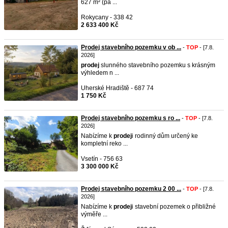
627 m² (pa ...
Rokycany - 338 42
2 633 400 Kč
Prodej stavebního pozemku v ob ...
-
TOP
- [7.8.
2026]
prodej
slunného stavebního pozemku s krásným
výhledem n ...
Uherské Hradiště - 687 74
1 750 Kč
Prodej stavebního pozemku s ro ...
-
TOP
- [7.8.
2026]
Nabízíme k
prodej
i rodinný dům určený ke
kompletní reko ...
Vsetín - 756 63
3 300 000 Kč
Prodej stavebního pozemku 2 00 ...
-
TOP
- [7.8.
2026]
Nabízíme k
prodej
i stavební pozemek o přibližné
výměře ...