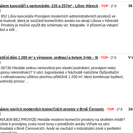
ájem kanceláří s parkováním, 235 a 257m² - Lišov, Hůreck
36
-
TOP
- [7.8.
]
. 952 Lišov kanceláře Pronájem moderních administrativních prostorů ve
é budově, která je součástí komerčního areálu na okraji Lišova v Hůrecké
i. Prostory je možné využít dle schématu viz. fotografie. V přízemí je vstupní
bul a sdíl ...
stiční dům 1 200 m² s výnosem, ordinací a bytem 3+kk – N
V 
-
TOP
- [7.8.
]
. 00730 Hledáte velkou nemovitost pro vlastní podnikání, pronájem nebo
upnou rekonstrukci? V ulici Jugoslávská v Náchodě nabízíme čtyřpodlažní
s odhadovanou užitnou plochou přibližně 1 200 m², který kombinuje bydlení,
votnický provoz ...
nájem nových moderních komerčních prostor v Brně Černovic
10
-
TOP
- [7.8.
]
ÁJEM BEZ PROVIZE Hledáte moderní komerční prostory na skvělém místě?
zíme k pronájmu zcela nové boxy v prestižním areálu ViPark na ulici
hradská v Brně Černovicích. Areál se nachází v industriální zóně s perfektní