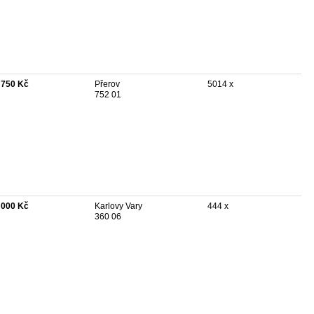
 750 Kč
Přerov
5014 x
752 01
 000 Kč
Karlovy Vary
444 x
360 06