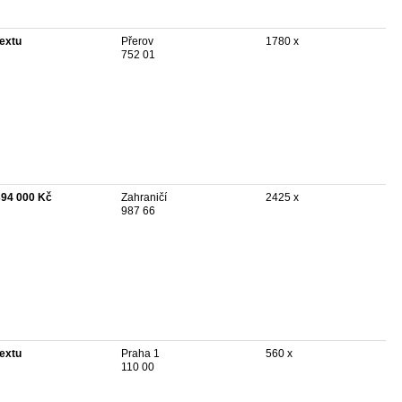
textu
Přerov
1780 x
752 01
394 000 Kč
Zahraničí
2425 x
987 66
textu
Praha 1
560 x
110 00