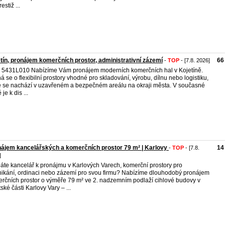
estiž ...
tín, pronájem komerčních prostor, administrativní zázemí
66
-
TOP
- [7.8. 2026]
. 5431L010 Nabízíme Vám pronájem moderních komerčních hal v Kojetíně.
á se o flexibilní prostory vhodné pro skladování, výrobu, dílnu nebo logistiku,
é se nachází v uzavřeném a bezpečném areálu na okraji města. V současné
je k dis ...
ájem kancelářských a komerčních prostor 79 m² | Karlovy
14
-
TOP
- [7.8.
]
áte kancelář k pronájmu v Karlových Varech, komerční prostory pro
ikání, ordinaci nebo zázemí pro svou firmu? Nabízíme dlouhodobý pronájem
rčních prostor o výměře 79 m² ve 2. nadzemním podlaží cihlové budovy v
ské části Karlovy Vary – ...