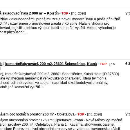
 skladovací hala 2 000 m² – Kojetín
V 
-
TOP
- [7.8. 2026]
zíme k dlouhodobému pronájmu zcela novou moderní halu o ploše přibližně
0 m² v uzavřeném průmyslovém areálu v Kojetíně. Hala je vhodná pro
dování, logistiku, lehkou výrobu i další komerční využití. Velkou výhodou je
ost přizpůsobit ...
ej, komerční/ubytování, 200 m2, 28601 Šebestěnice, Kutná
6 
-
TOP
- [7.8.
]
ej, komerční/ubytování, 200 m2, 28601 Šebestěnice, Kutná Hora [ID 87539]
áte výjimečnou nemovitost venkovského charakteru, která by mohla
dnout rodinné bydlení ve spojení například s krátkodobými pronájmy,
adně jiné komerční využití ...
ájem obchodních prostor 260 m² - Opletalova
V 
-
TOP
- [7.8. 2026]
ájem obchodního prostoru 260 m² Opletalova, Praha - Nové Město Výjimečné
rční prostory 260 m² | Opletalova, Praha 1 | Kavárna, showroom, galerie,
gn store Reprezentativní obchodní prostory se zavedenou kavárenskou částí