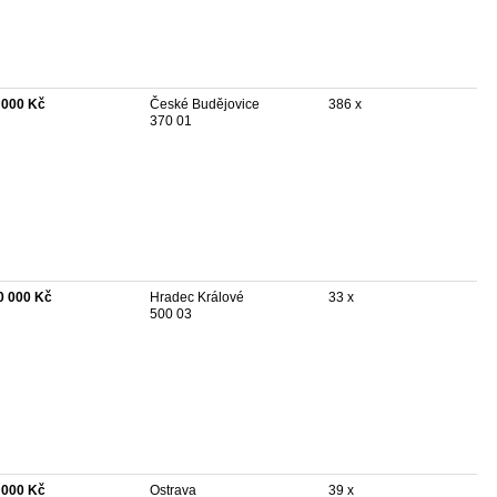
 000 Kč
České Budějovice
386 x
370 01
0 000 Kč
Hradec Králové
33 x
500 03
 000 Kč
Ostrava
39 x