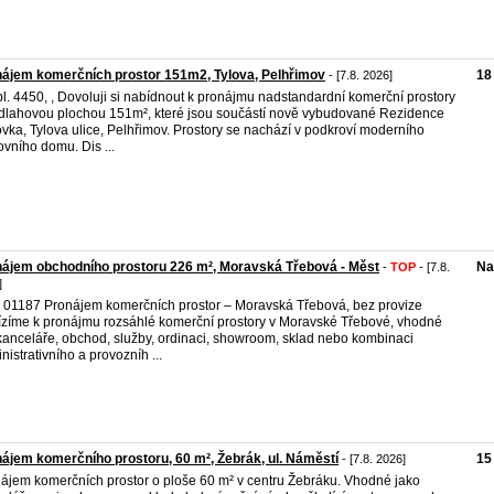
ájem komerčních prostor 151m2, Tylova, Pelhřimov
18
- [7.8. 2026]
l. 4450, , Dovoluji si nabídnout k pronájmu nadstandardní komerční prostory
dlahovou plochou 151m², které jsou součástí nově vybudované Rezidence
ovka, Tylova ulice, Pelhřimov. Prostory se nachází v podkroví moderního
ovního domu. Dis ...
ájem obchodního prostoru 226 m², Moravská Třebová - Měst
Na
-
TOP
- [7.8.
]
. 01187 Pronájem komerčních prostor – Moravská Třebová, bez provize
zíme k pronájmu rozsáhlé komerční prostory v Moravské Třebové, vhodné
kanceláře, obchod, služby, ordinaci, showroom, sklad nebo kombinaci
nistrativního a provozníh ...
ájem komerčního prostoru, 60 m², Žebrák, ul. Náměstí
15
- [7.8. 2026]
ájem komerčních prostor o ploše 60 m² v centru Žebráku. Vhodné jako