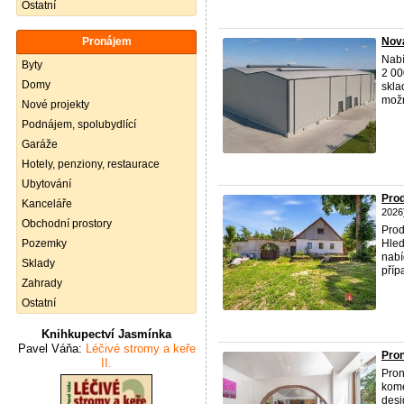
Ostatní
Pronájem
Nová
Nabí
Byty
2 00
Domy
skla
možn
Nové projekty
Podnájem, spolubydlící
Garáže
Hotely, penziony, restaurace
Ubytování
Prod
Kanceláře
2026
Obchodní prostory
Prod
Pozemky
Hled
nabí
Sklady
příp
Zahrady
Ostatní
Knihkupectví Jasmínka
Pavel Váňa:
Léčivé stromy a keře
Pron
II.
Pron
kome
desi