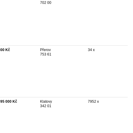
702 00
000 Kč
Přerov
34 x
753 61
695 000 Kč
Klatovy
7952 x
342 01