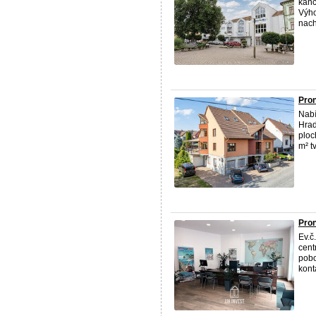
kanc
Výho
nachá
Pro
Nabí
Hrad
ploc
m² t
Pron
Ev.č
cent
pobo
kont