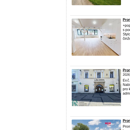
Pron
+pop
s po
Styl
činž
Pron
2026
Ev.č
Nabí
pro 
admi
Pron
Pron