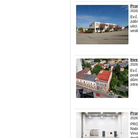
Pron
2026
Ev.č
zděn
ulic
vesti
Inve
2026
Ev.č
post
dům 
zdra
Pro
2026
PRON
Nabí
Vino