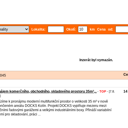
Lokalita:
Okolí:
km Cena od:
Inzerát byl vymazán.
Ce
 045
ájem komerčního, obchodního, skladového prostoru 35m²,..
14
-
TOP
- [7.8.
]
zíme k pronájmu moderní multifunkční prostor o velikosti 35 m² v nově
nčeném areálu DOCKS Kolín. Projekt DOCKS vyplňuje mezeru mezi
ičními řadovými garážemi a velkými industriálními boxy. Přináší variabilní
mí pro skladování, práci ...