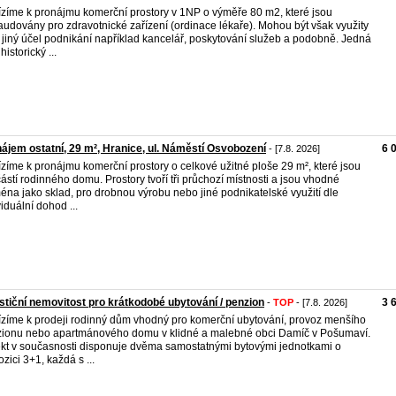
zíme k pronájmu komerční prostory v 1NP o výměře 80 m2, které jsou
audovány pro zdravotnické zařízení (ordinace lékaře). Mohou být však využity
o jiný účel podnikání například kancelář, poskytování služeb a podobně. Jedná
historický ...
ájem ostatní, 29 m², Hranice, ul. Náměstí Osvobození
6 
- [7.8. 2026]
zíme k pronájmu komerční prostory o celkové užitné ploše 29 m², které jsou
ástí rodinného domu. Prostory tvoří tři průchozí místnosti a jsou vhodné
éna jako sklad, pro drobnou výrobu nebo jiné podnikatelské využití dle
viduální dohod ...
stiční nemovitost pro krátkodobé ubytování / penzion
3 
-
TOP
- [7.8. 2026]
zíme k prodeji rodinný dům vhodný pro komerční ubytování, provoz menšího
ionu nebo apartmánového domu v klidné a malebné obci Damíč v Pošumaví.
kt v současnosti disponuje dvěma samostatnými bytovými jednotkami o
ozici 3+1, každá s ...