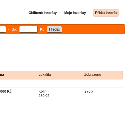
Oblíbené inzeráty
Moje inzeráty
Přidat inzerát
- do:
Kč
na
Lokalita
Zobrazeno
 000 Kč
Kolín
270 x
280 02