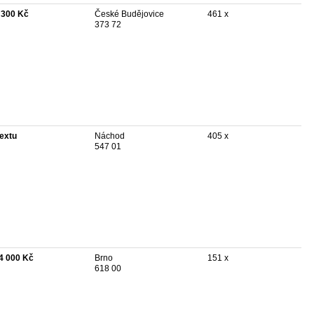
 300 Kč
České Budějovice
461 x
373 72
textu
Náchod
405 x
547 01
4 000 Kč
Brno
151 x
618 00