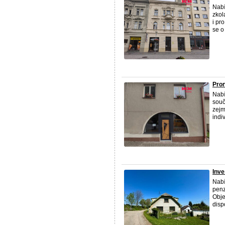
Nabí
zkol
i pr
se o 
Pron
Nabí
souč
zejm
indi
Inve
Nabí
penz
Obje
disp