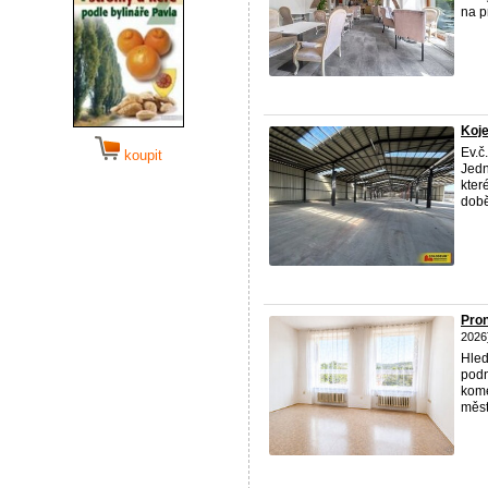
na pr
Koje
Ev.č
koupit
Jedn
kter
době 
Pron
2026
Hled
podn
kome
měst