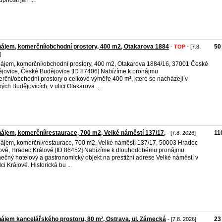
pností jen ...
ájem, komerční/obchodní prostory, 400 m2, Otakarova 1884
50
-
TOP
- [7.8.
]
ájem, komerční/obchodní prostory, 400 m2, Otakarova 1884/16, 37001 České
jovice, České Budějovice [ID 87406] Nabízíme k pronájmu
rční/obchodní prostory o celkové výměře 400 m², které se nacházejí v
ých Budějovicích, v ulici Otakarova ...
ájem, komerční/restaurace, 700 m2, Velké náměstí 137/17,
11
- [7.8. 2026]
ájem, komerční/restaurace, 700 m2, Velké náměstí 137/17, 50003 Hradec
ové, Hradec Králové [ID 86452] Nabízíme k dlouhodobému pronájmu
nečný hotelový a gastronomický objekt na prestižní adrese Velké náměstí v
ci Králové. Historická bu ...
ájem kancelářského prostoru, 80 m², Ostrava, ul. Zámecká
23
- [7.8. 2026]