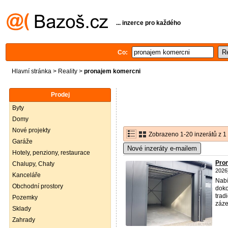
... inzerce pro každého
Co:
Hlavní stránka
>
Reality
>
pronajem komercni
Prodej
Byty
Domy
Nové projekty
Zobrazeno 1-20 inzerátů z 1
Garáže
Nové inzeráty e-mailem
Hotely, penziony, restaurace
Pron
Chalupy, Chaty
2026
Kanceláře
Nabí
Obchodní prostory
doko
trad
Pozemky
záze
Sklady
Zahrady