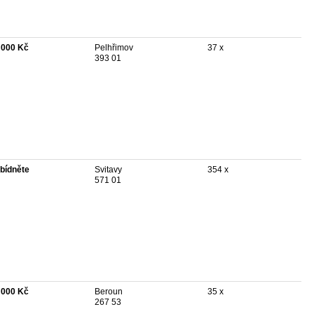
 000 Kč
Pelhřimov
37 x
393 01
bídněte
Svitavy
354 x
571 01
 000 Kč
Beroun
35 x
267 53