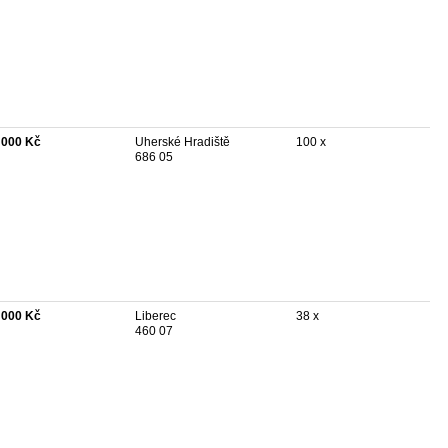
 000 Kč
Uherské Hradiště
100 x
686 05
 000 Kč
Liberec
38 x
460 07