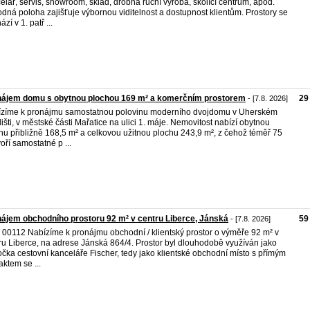
elář, servis, showroom, sklad, drobná ruční výroba, školící centrum, apod.
dná poloha zajišťuje výbornou viditelnost a dostupnost klientům. Prostory se
zí v 1. patř ...
nájem domu s obytnou plochou 169 m² a komerčním prostorem
29
- [7.8. 2026]
zíme k pronájmu samostatnou polovinu moderního dvojdomu v Uherském
išti, v městské části Mařatice na ulici 1. máje. Nemovitost nabízí obytnou
hu přibližně 168,5 m² a celkovou užitnou plochu 243,9 m², z čehož téměř 75
voří samostatné p ...
ájem obchodního prostoru 92 m² v centru Liberce, Jánská
59
- [7.8. 2026]
. 00112 Nabízíme k pronájmu obchodní / klientský prostor o výměře 92 m² v
ru Liberce, na adrese Jánská 864/4. Prostor byl dlouhodobě využíván jako
čka cestovní kanceláře Fischer, tedy jako klientské obchodní místo s přímým
aktem se ...