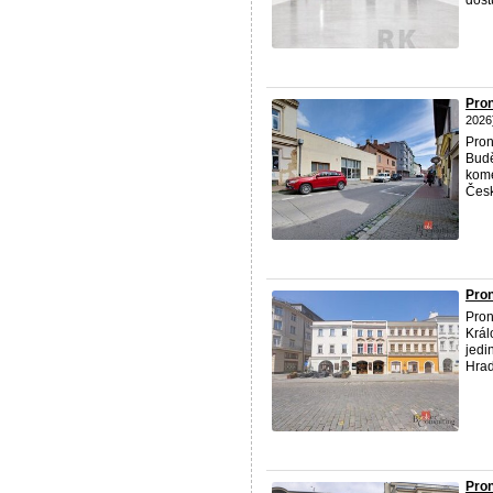
dostu
Pron
2026
Pron
Budě
kome
Česk
Pron
Pron
Král
jedi
Hrad
Pron