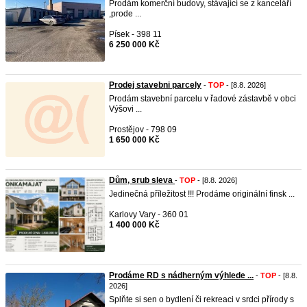
Prodám komerční budovy, stávající se z kanceláří
,prode ...
Písek - 398 11
6 250 000 Kč
Prodej stavebni parcely
-
TOP
- [8.8. 2026]
Prodám stavební parcelu v řadové zástavbě v obci
Výšovi ...
Prostějov - 798 09
1 650 000 Kč
Dům, srub sleva
-
TOP
- [8.8. 2026]
Jedinečná příležitost !!! Prodáme originální finsk ...
Karlovy Vary - 360 01
1 400 000 Kč
Prodáme RD s nádherným výhlede ...
-
TOP
- [8.8.
2026]
Splňte si sen o bydlení či rekreaci v srdci přírody s