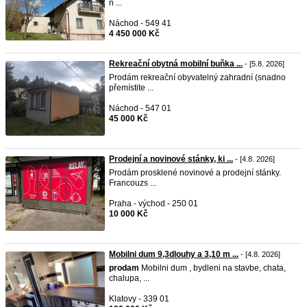
n ...
Náchod - 549 41
4 450 000 Kč
Rekreační obytná mobilní buňka ...
- [5.8. 2026]
Prodám rekreační obyvatelný zahradní (snadno
přemístite ...
Náchod - 547 01
45 000 Kč
Prodejní a novinové stánky, ki ...
- [4.8. 2026]
Prodám prosklené novinové a prodejní stánky.
Francouzs ...
Praha - východ - 250 01
10 000 Kč
Mobilni dum 9,3dlouhy a 3,10 m ...
- [4.8. 2026]
prodam
Mobilni dum , bydleni na stavbe, chata,
chalupa, ...
Klatovy - 339 01