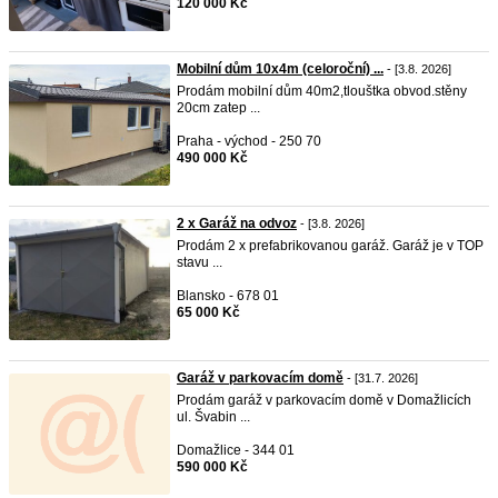
120 000 Kč
Mobilní dům 10x4m (celoroční) ...
- [3.8. 2026]
Prodám mobilní dům 40m2,tlouštka obvod.stěny
20cm zatep ...
Praha - východ - 250 70
490 000 Kč
2 x Garáž na odvoz
- [3.8. 2026]
Prodám 2 x prefabrikovanou garáž. Garáž je v TOP
stavu ...
Blansko - 678 01
65 000 Kč
Garáž v parkovacím domě
- [31.7. 2026]
Prodám garáž v parkovacím domě v Domažlicích
ul. Švabin ...
Domažlice - 344 01
590 000 Kč