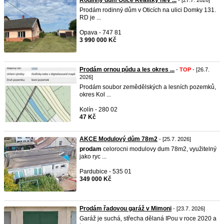
Rodinný dům Otice Realitky nev ...
- [27.7. 2026]
Prodám rodinný dům v Oticích na ulici Domky 131.
RD je ...
Opava - 747 81
3 990 000 Kč
Prodám ornou půdu a les okres ...
-
TOP
- [26.7.
2026]
Prodám soubor zemědělských a lesních pozemků,
okres Kol ...
Kolín - 280 02
47 Kč
AKCE Modulový dům 78m2
- [25.7. 2026]
prodam
celorocni modulovy dum 78m2, využitelný
jako ryc ...
Pardubice - 535 01
349 000 Kč
Prodám řadovou garáž v Mimoni
- [23.7. 2026]
Garáž je suchá, střecha dělaná IPou v roce 2020 a