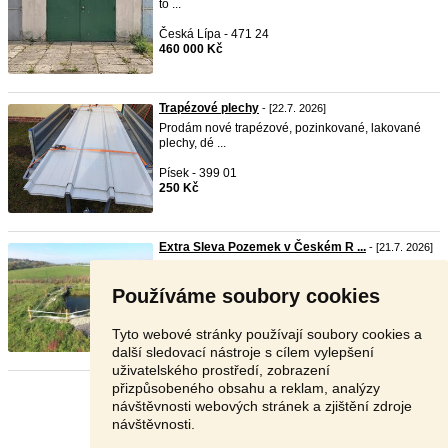
to ...
Česká Lípa - 471 24
460 000 Kč
Trapézové plechy
- [22.7. 2026]
Prodám nové trapézové, pozinkované, lakované
plechy, dé ...
Písek - 399 01
250 Kč
Extra Sleva Pozemek v Českém R ...
- [21.7. 2026]
EXTRA
sleva
DO KONCE září Prodám pozemek
6.705 m2 z toh ...
Používáme soubory cookies
Mladá Boleslav - 295 01
599 Kč
Tyto webové stránky používají soubory cookies a
další sledovací nástroje s cílem vylepšení
uživatelského prostředí, zobrazení
přizpůsobeného obsahu a reklam, analýzy
Stránka:
1
2
3
Další
návštěvnosti webových stránek a zjištění zdroje
návštěvnosti.