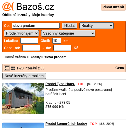
Přidat inzerát
Oblíbené inzeráty
,
Moje inzeráty
Co:
Lokalita:
Okolí:
km
Cena od:
- do:
Kč
Hlavní stránka
>
Reality
>
sleva prodam
Cena
1-20 inzerátů z 65
Nové inzeráty e-mailem
Prodej Tyna Haus.
-
TOP
- [8.8. 2026]
Prodám kvalitně a poctivě nové postavenej
baráček k cel ...
Kladno - 273 05
275 000 Kč
Prodej komerčních budov
-
TOP
- [8.8. 2026]