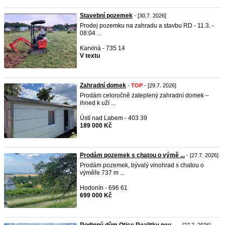
Stavební pozemek
- [30.7. 2026]
Prodej pozemku na zahradu a stavbu RD - 11.3. -
08:04 ...
Karviná - 735 14
V textu
Zahradní domek
-
TOP
- [29.7. 2026]
Prodám celoročně zateplený zahradní domek –
ihned k uží ...
Ústí nad Labem - 403 39
189 000 Kč
Prodám pozemek s chatou o výmě ...
- [27.7. 2026]
Prodám pozemek, bývalý vinohrad s chatou o
výměře 737 m ...
Hodonín - 696 61
699 000 Kč