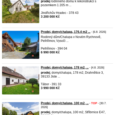
prodej
rodinného domu k rekonstrukci s
pozemkem 1 205 m ...
Jindřichův Hradec - 378 43
3 200 000 Kč
Prodej, domy/chalupa, 176.4 m2 ...
- [6.8. 2026]
Rodinný dům/Chalupa v Novém Rychnově,
Pelhřimov, Vysoči ...
Pelhřimov - 394 04
6 990 000 Kč
Prodej, domy/chalupa, 178 m2, ...
- [4.8. 2026]
prodej
, domy/chalupa, 178 m2, Drahnětice 3,
39133 Jiste ...
Tábor - 391 33
3 990 000 Kč
Prodej, domy/chalupa, 100 m2, ...
-
TOP
- [30.7.
2026]
prodej
, domy/chalupa, 100 m2, Stříbrnice E47,