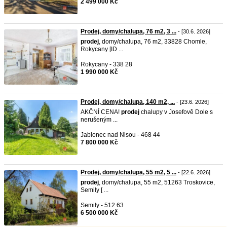
2 499 000 Kč
Prodej, domy/chalupa, 76 m2, 3 ...
- [30.6. 2026]
prodej
, domy/chalupa, 76 m2, 33828 Chomle,
Rokycany [ID ...
Rokycany - 338 28
1 990 000 Kč
Prodej, domy/chalupa, 140 m2, ...
- [23.6. 2026]
AKČNÍ CENA!
prodej
chalupy v Josefově Dole s
nerušeným ...
Jablonec nad Nisou - 468 44
7 800 000 Kč
Prodej, domy/chalupa, 55 m2, 5 ...
- [22.6. 2026]
prodej
, domy/chalupa, 55 m2, 51263 Troskovice,
Semily [ ...
Semily - 512 63
6 500 000 Kč