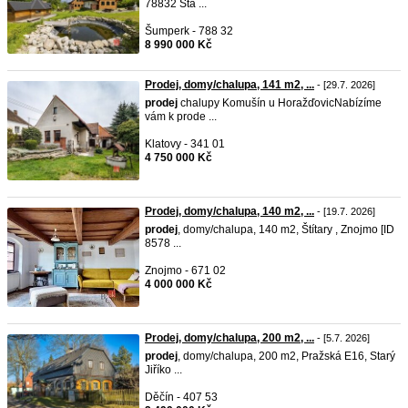
78832 Sta ...
Šumperk - 788 32
8 990 000 Kč
Prodej, domy/chalupa, 141 m2, ...
- [29.7. 2026]
prodej
chalupy Komušín u HoražďovicNabízíme
vám k prode ...
Klatovy - 341 01
4 750 000 Kč
Prodej, domy/chalupa, 140 m2, ...
- [19.7. 2026]
prodej
, domy/chalupa, 140 m2, Štítary , Znojmo [ID
8578 ...
Znojmo - 671 02
4 000 000 Kč
Prodej, domy/chalupa, 200 m2, ...
- [5.7. 2026]
prodej
, domy/chalupa, 200 m2, Pražská E16, Starý
Jiříko ...
Děčín - 407 53