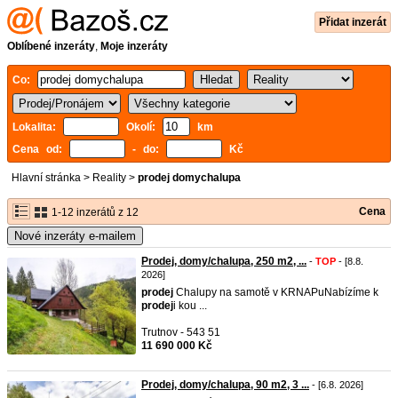
Přidat inzerát
Oblíbené inzeráty
,
Moje inzeráty
Co:
Lokalita:
Okolí:
km
Cena od:
- do:
Kč
Hlavní stránka
>
Reality
>
prodej domychalupa
Cena
1-12 inzerátů z 12
Nové inzeráty e-mailem
Prodej, domy/chalupa, 250 m2, ...
-
TOP
- [8.8.
2026]
prodej
Chalupy na samotě v KRNAPuNabízíme k
prodej
i kou ...
Trutnov - 543 51
11 690 000 Kč
Prodej, domy/chalupa, 90 m2, 3 ...
- [6.8. 2026]