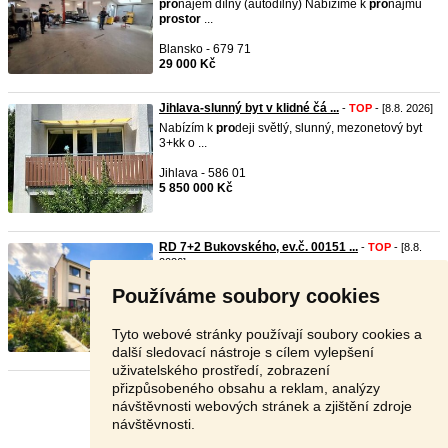
pro
nájem dílny (autodílny) Nabízíme k
pro
nájmu
pro
stor
...
Blansko - 679 71
29 000 Kč
Jihlava-slunný byt v klidné čá ...
-
TOP
- [8.8. 2026]
Nabízím k
pro
deji světlý, slunný, mezonetový byt
3+kk o ...
Jihlava - 586 01
5 850 000 Kč
RD 7+2 Bukovského, ev.č. 00151 ...
-
TOP
- [8.8.
2026]
Ev.č. 00151
pro
stor
ný vícegenerační dům v Brně-
Používáme soubory cookies
Líšni, 7 ...
Brno - 628 00
Tyto webové stránky používají soubory cookies a
21 990 000 Kč
další sledovací nástroje s cílem vylepšení
uživatelského prostředí, zobrazení
přizpůsobeného obsahu a reklam, analýzy
Stránka:
1
2
3
Další
návštěvnosti webových stránek a zjištění zdroje
návštěvnosti.