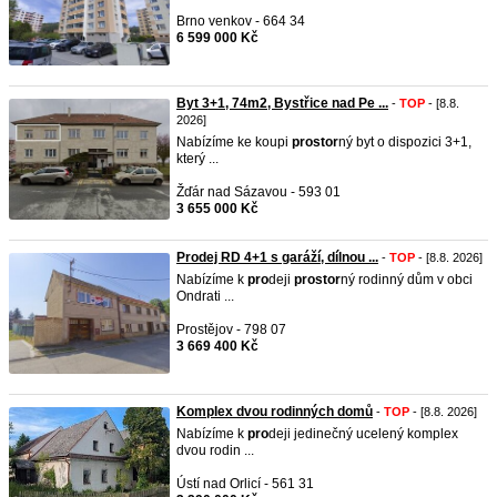
Brno venkov - 664 34
6 599 000 Kč
Byt 3+1, 74m2, Bystřice nad Pe ...
-
TOP
- [8.8.
2026]
Nabízíme ke koupi
pro
stor
ný byt o dispozici 3+1,
který ...
Žďár nad Sázavou - 593 01
3 655 000 Kč
Prodej RD 4+1 s garáží, dílnou ...
-
TOP
- [8.8. 2026]
Nabízíme k
pro
deji
pro
stor
ný rodinný dům v obci
Ondrati ...
Prostějov - 798 07
3 669 400 Kč
Komplex dvou rodinných domů
-
TOP
- [8.8. 2026]
Nabízíme k
pro
deji jedinečný ucelený komplex
dvou rodin ...
Ústí nad Orlicí - 561 31