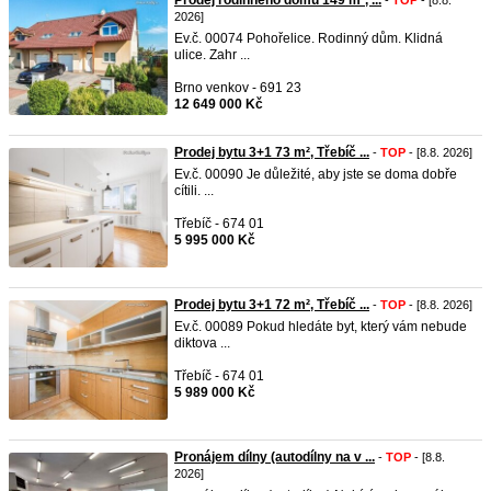
Prodej rodinného domu 149 m², ...
-
TOP
- [8.8.
2026]
Ev.č. 00074 Pohořelice. Rodinný dům. Klidná
ulice. Zahr ...
Brno venkov - 691 23
12 649 000 Kč
Prodej bytu 3+1 73 m², Třebíč ...
-
TOP
- [8.8. 2026]
Ev.č. 00090 Je důležité, aby jste se doma dobře
cítili. ...
Třebíč - 674 01
5 995 000 Kč
Prodej bytu 3+1 72 m², Třebíč ...
-
TOP
- [8.8. 2026]
Ev.č. 00089 Pokud hledáte byt, který vám nebude
diktova ...
Třebíč - 674 01
5 989 000 Kč
Pronájem dílny (autodílny na v ...
-
TOP
- [8.8.
2026]