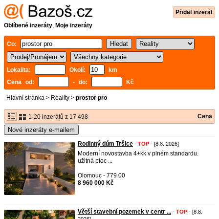
Přidat inzerát
Oblíbené inzeráty
,
Moje inzeráty
Co:
Lokalita:
Okolí:
km
Cena od:
- do:
Kč
Hlavní stránka
>
Reality
>
prostor pro
Cena
1-20 inzerátů z 17 498
Nové inzeráty e-mailem
Rodinný dúm Tršice
-
TOP
- [8.8. 2026]
Moderní novostavba 4+kk v plném standardu.
užitná ploc ...
Olomouc - 779 00
8 960 000 Kč
Větší stavební pozemek v centr ...
-
TOP
- [8.8.