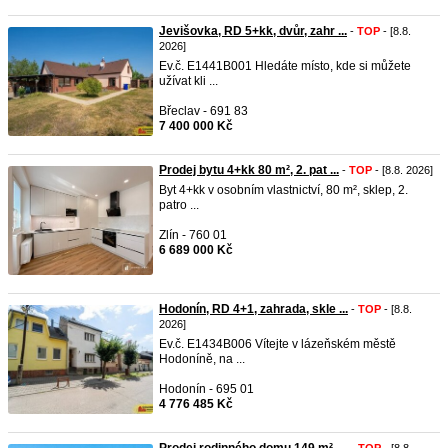
Jevišovka, RD 5+kk, dvůr, zahr ...
-
TOP
- [8.8.
2026]
Ev.č. E1441B001 Hledáte místo, kde si můžete
užívat kli ...
Břeclav - 691 83
7 400 000 Kč
Prodej bytu 4+kk 80 m², 2. pat ...
-
TOP
- [8.8. 2026]
Byt 4+kk v osobním vlastnictví, 80 m², sklep, 2.
patro ...
Zlín - 760 01
6 689 000 Kč
Hodonín, RD 4+1, zahrada, skle ...
-
TOP
- [8.8.
2026]
Ev.č. E1434B006 Vítejte v lázeňském městě
Hodoníně, na ...
Hodonín - 695 01
4 776 485 Kč