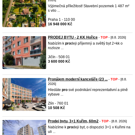
2026]
Výjimečná příležitost! Stavební pozemek 1 487 m²
s vilo ...
Praha 1 - 110 00
16 948 000 Kč
PRODEJ BYTU - 2 KK Hořice
-
TOP
- [8.8. 2026]
Nabízím k
pro
deji příjemný a světlý byt 2+kk o
rozloze ...
Jičín - 508 01
3 600 000 Kč
Pronájem moderní kanceláře (23 ...
-
TOP
- [8.8.
2026]
Hledáte
pro
své podnikání reprezentativní a plně
vybave ...
Zlín - 760 01
10 508 Kč
Prodej bytu, 3+1 Kuřim, 60m2
-
TOP
- [8.8. 2026]
Nabízíme k
pro
deji byt, o dispozici 3+1 v Kuřimi na
uli ...