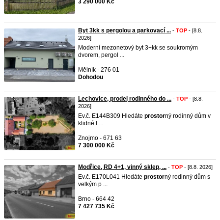
3 290 000 Kč
Byt 3kk s pergolou a parkovací ...
-
TOP
- [8.8.
2026]
Moderní mezonetový byt 3+kk se soukromým
dvorem, pergol ...
Mělník - 276 01
Dohodou
Lechovice, prodej rodinného do ...
-
TOP
- [8.8.
2026]
Ev.č. E144B309 Hledáte
pro
stor
ný rodinný dům v
klidné l ...
Znojmo - 671 63
7 300 000 Kč
Modřice, RD 4+1, vinný sklep, ...
-
TOP
- [8.8. 2026]
Ev.č. E170L041 Hledáte
pro
stor
ný rodinný dům s
velkým p ...
Brno - 664 42
7 427 735 Kč