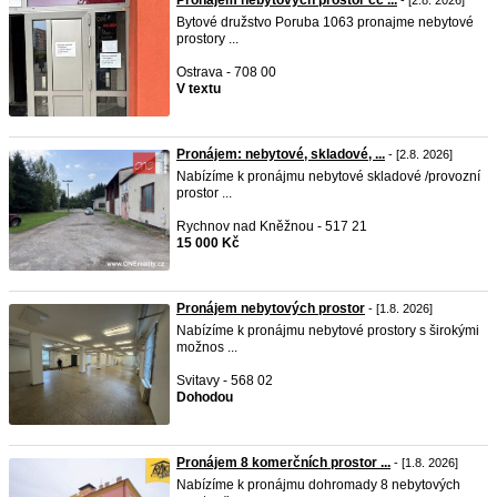
Pronájem nebytových prostor cc ...
- [2.8. 2026]
Bytové družstvo Poruba 1063 pronajme nebytové
prostory ...
Ostrava - 708 00
V textu
Pronájem: nebytové, skladové, ...
- [2.8. 2026]
Nabízíme k pronájmu nebytové skladové /provozní
prostor ...
Rychnov nad Kněžnou - 517 21
15 000 Kč
Pronájem nebytových prostor
- [1.8. 2026]
Nabízíme k pronájmu nebytové prostory s širokými
možnos ...
Svitavy - 568 02
Dohodou
Pronájem 8 komerčních prostor ...
- [1.8. 2026]
Nabízíme k pronájmu dohromady 8 nebytových