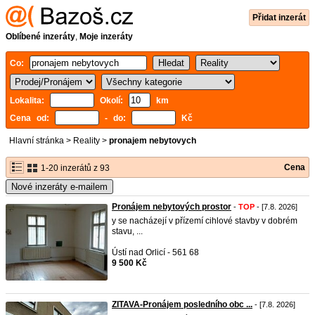
Přidat inzerát
Oblíbené inzeráty
,
Moje inzeráty
Co:
Lokalita:
Okolí:
km
Cena od:
- do:
Kč
Hlavní stránka
>
Reality
>
pronajem nebytovych
Cena
1-20 inzerátů z 93
Nové inzeráty e-mailem
Pronájem nebytových prostor
-
TOP
- [7.8. 2026]
y se nacházejí v přízemí cihlové stavby v dobrém
stavu, ...
Ústí nad Orlicí - 561 68
9 500 Kč
ZITAVA-Pronájem posledního obc ...
- [7.8. 2026]