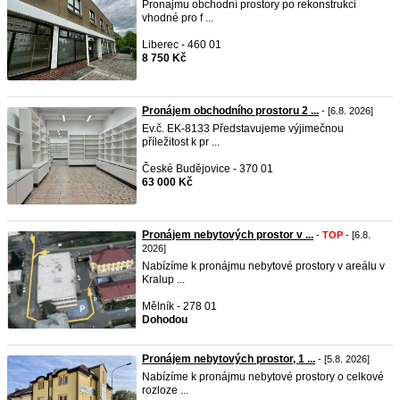
Pronajmu obchodní prostory po rekonstrukci
vhodné pro f ...
Liberec - 460 01
8 750 Kč
Pronájem obchodního prostoru 2 ...
- [6.8. 2026]
Ev.č. EK-8133 Představujeme výjimečnou
příležitost k pr ...
České Budějovice - 370 01
63 000 Kč
Pronájem nebytových prostor v ...
-
TOP
- [6.8.
2026]
Nabízíme k pronájmu nebytové prostory v areálu v
Kralup ...
Mělník - 278 01
Dohodou
Pronájem nebytových prostor, 1 ...
- [5.8. 2026]
Nabízíme k pronájmu nebytové prostory o celkové
rozloze ...