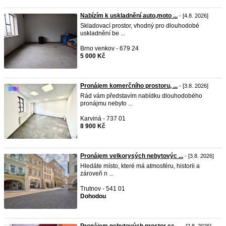
Nabízím k uskladnění auto,moto ...
- [4.8. 2026]
Skladovací prostor, vhodný pro dlouhodobé
uskladnění be ...
Brno venkov - 679 24
5 000 Kč
Pronájem komerčního prostoru, ...
- [3.8. 2026]
Rád vám představím nabídku dlouhodobého
pronájmu nebyto ...
Karviná - 737 01
8 900 Kč
Pronájem velkorysých nebytovýc ...
- [3.8. 2026]
Hledáte místo, které má atmosféru, historii a
zároveň n ...
Trutnov - 541 01
Dohodou