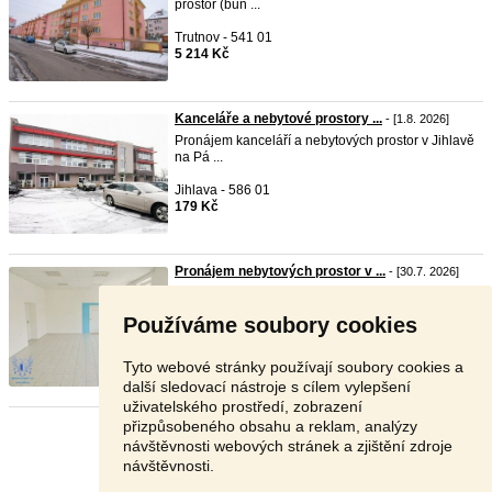
prostor (bun ...
Trutnov - 541 01
5 214 Kč
Kanceláře a nebytové prostory ...
- [1.8. 2026]
Pronájem kanceláří a nebytových prostor v Jihlavě
na Pá ...
Jihlava - 586 01
179 Kč
Pronájem nebytových prostor v ...
- [30.7. 2026]
Nabízíme vám pronájem nebytových prostor v
centru Mělní ...
Používáme soubory cookies
Mělník - 276 01
20 000 Kč
Tyto webové stránky používají soubory cookies a
další sledovací nástroje s cílem vylepšení
uživatelského prostředí, zobrazení
přizpůsobeného obsahu a reklam, analýzy
Stránka:
1
2
3
Další
návštěvnosti webových stránek a zjištění zdroje
návštěvnosti.