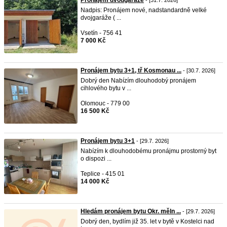
Pronájem dvougaraže
- [31.7. 2026]
Nadpis: Pronájem nové, nadstandardně velké
dvojgaráže ( ...
Vsetín - 756 41
7 000 Kč
Pronájem bytu 3+1, tř Kosmonau ...
- [30.7. 2026]
Dobrý den Nabízím dlouhodobý pronájem
cihlového bytu v ...
Olomouc - 779 00
16 500 Kč
Pronájem bytu 3+1
- [29.7. 2026]
Nabízím k dlouhodobému pronájmu prostorný byt
o dispozi ...
Teplice - 415 01
14 000 Kč
Hledám pronájem bytu Okr. měln ...
- [29.7. 2026]
Dobrý den, bydlím již 35. let v bytě v Kostelci nad