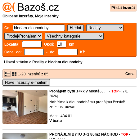
Přidat inzerát
Oblíbené inzeráty
,
Moje inzeráty
Co:
Lokalita:
Okolí:
km
Cena od:
- do:
Kč
Hlavní stránka
>
Reality
>
hledam dlouhodoby
Cena
1-20 inzerátů z 85
Nové inzeráty e-mailem
Pronájem bytu 3+kk v Mostě, J. ...
-
TOP
- [7.8.
2026]
Nabízíme k dlouhodobému pronájmu čerstvě
zrekonstruovan ...
Most - 434 01
V textu
PRONÁJEM BYTU 3+1 80m2 NÁCHOD
-
TOP
-