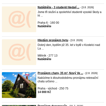
Nabídněte - 3 studenti hledají ...
- [3.8. 2026]
Jsme tři slušní a spolehliví studenti vysoké školy a
hl ...
Praha 6 - 160 00
Nabídněte
Hledám pronájem bytu
- [3.8. 2026]
Dobrý den, bydlím již 35. let v bytě v Kostelci nad
La ...
Mělník - 277 13
Nabídněte
Pronájem chaty, 35 m², Nový Ve ...
- [2.8. 2026]
Nabízíme k dlouhodobému pronájmu rekreační
chatu určeno ...
Praha - východ - 250 75
14 000 Kč