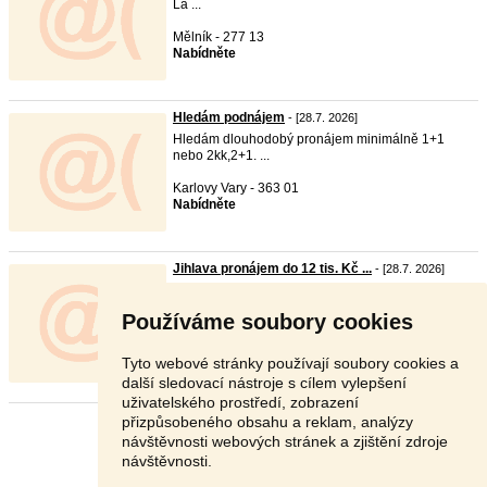
La ...
Mělník - 277 13
Nabídněte
Hledám podnájem
- [28.7. 2026]
Hledám dlouhodobý pronájem minimálně 1+1
nebo 2kk,2+1. ...
Karlovy Vary - 363 01
Nabídněte
Jihlava pronájem do 12 tis. Kč ...
- [28.7. 2026]
Hledám dlouhodobý pronájem bytu v centru nebo
v širším ...
Používáme soubory cookies
Jihlava - 586 01
12 000 Kč
Tyto webové stránky používají soubory cookies a
další sledovací nástroje s cílem vylepšení
uživatelského prostředí, zobrazení
přizpůsobeného obsahu a reklam, analýzy
Stránka:
1
2
3
Další
návštěvnosti webových stránek a zjištění zdroje
návštěvnosti.