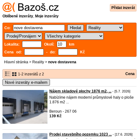
Přidat inzerát
Oblíbené inzeráty
,
Moje inzeráty
Co:
Lokalita:
Okolí:
km
Cena od:
- do:
Kč
Hlavní stránka
>
Reality
>
nove dostavena
Cena
1-2 inzerátů z 2
Nové inzeráty e-mailem
Nájem skladové plochy 1876 m2, ...
- [5.7. 2026]
Nabízíme nájem moderní průmyslové haly o ploše
1.876 m2 ...
Beroun - 267 06
139 Kč
Prodej stavebního pozemku 1023 ...
- [17.6. 2026]