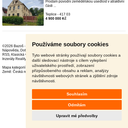
Prodám původní zemědělskou usedlost v atraktivní
části ...
Teplice - 417 03
4 900 000 Kč
Používáme soubory cookies
©2026 Bazoš -
Inzerce, Bazar
Nápověda
,
Dotazy
,
Hodnocení
,
Kontakt
,
Reklama
,
Podmínky
,
Ochrana údajů
,
RSS
,
Tyto webové stránky používají soubory cookies a
Inzeráty Reality celkem:
50088
, za 24 hodin:
2393
další sledovací nástroje s cílem vylepšení
uživatelského prostředí, zobrazení
Mapa kategorií
,
Nejvyhledávanější výrazy
přizpůsobeného obsahu a reklam, analýzy
Země:
Česká republika
,
Slovensko
,
Polsko
,
Rakousko
návštěvnosti webových stránek a zjištění zdroje
návštěvnosti.
Souhlasím
Odmítám
Upravit mé předvolby