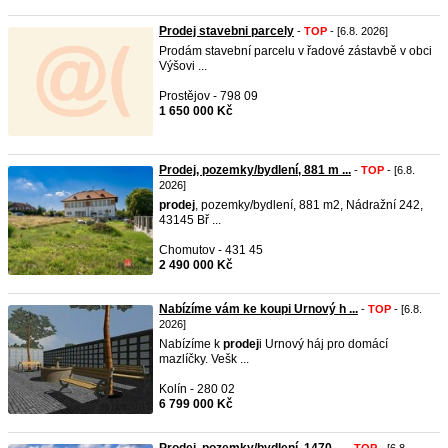
Prodej stavebni parcely
-
TOP
- [6.8. 2026]
Prodám stavební parcelu v řadové zástavbě v obci
Výšovi ...
Prostějov - 798 09
1 650 000 Kč
Prodej, pozemky/bydlení, 881 m ...
-
TOP
- [6.8.
2026]
prodej
, pozemky/bydlení, 881 m2, Nádražní 242,
43145 Bř ...
Chomutov - 431 45
2 490 000 Kč
Nabízíme vám ke koupi Urnový h ...
-
TOP
- [6.8.
2026]
Nabízíme k
prodej
i Urnový háj pro domácí
mazlíčky. Vešk ...
Kolín - 280 02
6 799 000 Kč