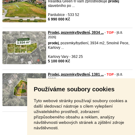
Realitka Green ® vám zprostředkuje
prodej
stavebního po ...
Pardubice - 533 52
6 990 000 Kč
Prodej, pozemky/bydlení, 3934 ...
-
TOP
- [6.8.
2026]
prodej
, pozemky/bydlení, 3934 m2, Smolné Pece,
Karlovy ...
Karlovy Vary - 362 25
5 100 000 Kč
Prodej, pozemky/bydlení, 1381 ...
-
TOP
- [6.8.
2026]
prodej
, pozemky/bydlení, 1381 m2, Horní Slavkov,
Používáme soubory cookies
Sokolo ...
Sokolov - 357 31
Tyto webové stránky používají soubory cookies a
2 190 000 Kč
další sledovací nástroje s cílem vylepšení
uživatelského prostředí, zobrazení
přizpůsobeného obsahu a reklam, analýzy
Stránka:
1
2
3
Další
návštěvnosti webových stránek a zjištění zdroje
návštěvnosti.