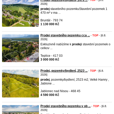
Prodej, pozemky/bydlení, 1470 ...
-
TOP
- [6.8.
2026]
prodej
stavebního pozemkuStavební pozemek 1
470 m² v ma ...
Bruntál - 793 74
1 130 000 Kč
Prodej stavebního pozemku cca ...
-
TOP
- [6.8.
2026]
Exkluzivně nabízíme k
prodej
i stavební pozemek o
celkov ...
Teplice - 417 03
3 000 000 Kč
Prodej, pozemky/bydlení, 2523 ...
-
TOP
- [6.8.
2026]
prodej
, pozemky/bydlení, 2523 m2, Velké Hamry ,
Jablone ...
Jablonec nad Nisou - 468 45
4 590 000 Kč
Prodej stavebního pozemku v ob ...
-
TOP
- [6.8.
2026]