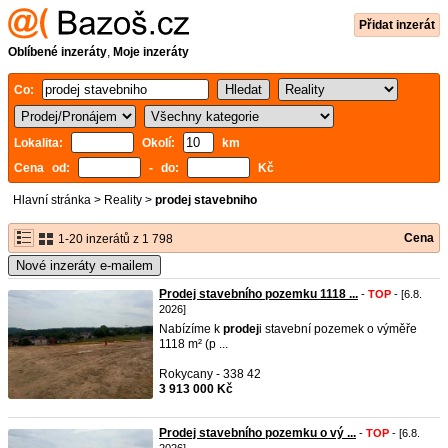
Přidat inzerát
Oblíbené inzeráty
,
Moje inzeráty
Co:
Lokalita:
Okolí:
km
Cena od:
- do:
Kč
Hlavní stránka
>
Reality
>
prodej stavebniho
Cena
1-20 inzerátů z 1 798
Nové inzeráty e-mailem
Prodej stavebního pozemku 1118 ...
-
TOP
- [6.8.
2026]
Nabízíme k
prodej
i stavební pozemek o výměře
1118 m² (p ...
Rokycany - 338 42
3 913 000 Kč
Prodej stavebního pozemku o vý ...
-
TOP
- [6.8.