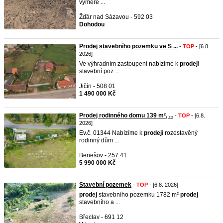
výměře ...
Žďár nad Sázavou - 592 03
Dohodou
Prodej stavebního pozemku ve S ...
-
TOP
- [6.8.
2026]
Ve výhradním zastoupení nabízíme k
prodej
i
stavební poz ...
Jičín - 508 01
1 490 000 Kč
Prodej rodinného domu 139 m², ...
-
TOP
- [6.8.
2026]
Ev.č. 01344 Nabízíme k
prodej
i rozestavěný
rodinný dům ...
Benešov - 257 41
5 990 000 Kč
Stavební pozemek
-
TOP
- [6.8. 2026]
prodej
stavebního pozemku 1782 m²
prodej
stavebního a ...
Břeclav - 691 12