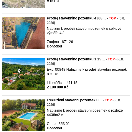
V textu
Prodej stavebního pozemku 4308 ...
-
TOP
- [6.8.
2026]
Nabízím k
prodej
i stavební pozemek o celkové
výměře 4 3 ...
Znojmo - 671 26
Dohodou
Prodej stavebního pozemku 1 15 ...
-
TOP
- [6.8.
2026]
Ev.č. 00848 Nabízíme k
prodej
i stavební pozemek
o celko ...
Litoměřice - 411 15
2 190 000 Kč
Exkluzívní stavební pozemek u ...
-
TOP
- [6.8.
2026]
Nabízíme k
prodej
i stavební pozemek o rozloze
4438m2 v ...
Cheb - 353 01
Dohodou