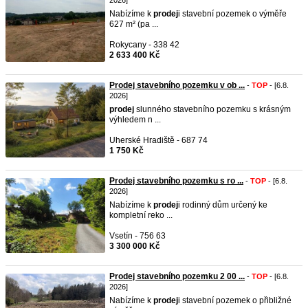
2026]
Nabízíme k
prodej
i stavební pozemek o výměře
627 m² (pa ...
Rokycany - 338 42
2 633 400 Kč
Prodej stavebního pozemku v ob ...
-
TOP
- [6.8.
2026]
prodej
slunného stavebního pozemku s krásným
výhledem n ...
Uherské Hradiště - 687 74
1 750 Kč
Prodej stavebního pozemku s ro ...
-
TOP
- [6.8.
2026]
Nabízíme k
prodej
i rodinný dům určený ke
kompletní reko ...
Vsetín - 756 63
3 300 000 Kč
Prodej stavebního pozemku 2 00 ...
-
TOP
- [6.8.
2026]
Nabízíme k
prodej
i stavební pozemek o přibližné