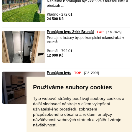
Nabízíme k pronájmu byt
2kk
56m s terasou 8m2 a
předzah ...
Kladno - 272 01
24 500 Kč
Pronájem bytu 2+kk Bruntál
-
TOP
- [7.8. 2026]
Pronajmu krásný byt po kompletní rekonstrukci v
Bruntál ...
Bruntál - 792 01
12 000 Kč
Pronájem bytu
-
TOP
- [7.8. 2026]
Byt
2kk
29 m2 k dispozici. Velmi klidná část obce.
V ok ...
Používáme soubory cookies
Rokycany - 338 45
16 000 Kč
Tyto webové stránky používají soubory cookies a
další sledovací nástroje s cílem vylepšení
uživatelského prostředí, zobrazení
přizpůsobeného obsahu a reklam, analýzy
Stránka:
1
2
3
Další
návštěvnosti webových stránek a zjištění zdroje
návštěvnosti.