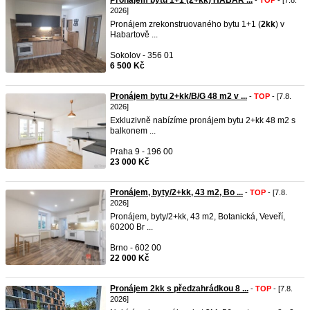
Pronájem bytu 1+1 (2+kk) HABAR ...
-
TOP
- [7.8.
2026]
Pronájem zrekonstruovaného bytu 1+1 (
2kk
) v
Habartově ...
Sokolov - 356 01
6 500 Kč
Pronájem bytu 2+kk/B/G 48 m2 v ...
-
TOP
- [7.8.
2026]
Exkluzivně nabízíme pronájem bytu 2+kk 48 m2 s
balkonem ...
Praha 9 - 196 00
23 000 Kč
Pronájem, byty/2+kk, 43 m2, Bo ...
-
TOP
- [7.8.
2026]
Pronájem, byty/2+kk, 43 m2, Botanická, Veveří,
60200 Br ...
Brno - 602 00
22 000 Kč
Pronájem 2kk s předzahrádkou 8 ...
-
TOP
- [7.8.
2026]