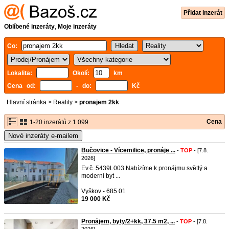
Přidat inzerát
Oblíbené inzeráty
,
Moje inzeráty
Co:
Lokalita:
Okolí:
km
Cena od:
- do:
Kč
Hlavní stránka
>
Reality
>
pronajem 2kk
Cena
1-20 inzerátů z 1 099
Nové inzeráty e-mailem
Bučovice - Vícemilice, pronáje ...
-
TOP
- [7.8.
2026]
Ev.č. 5439L003 Nabízíme k pronájmu světlý a
moderní byt ...
Vyškov - 685 01
19 000 Kč
Pronájem, byty/2+kk, 37.5 m2, ...
-
TOP
- [7.8.