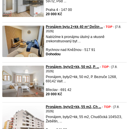
597/2, Pod ...
Praha 4 - 147 00
20 000 Kč
Pronájem bytu 2+kk 40 m² Deštn ...
-
TOP
- [7.8.
2026]
Nabízíme k pronájmu útulný a vkusně
zrekonstruovaný byt ...
Rychnov nad Kněžnou - 517 91
Dohodou
Pronájem, byty/2+kk, 50 m2, P. ...
-
TOP
- [7.8.
2026]
Pronájem, byty/2+kk, 50 m2, P. Bezruče 1268,
69142 Valt ...
Břeclav - 691 42
20 000 Kč
Pronájem, byty/2+kk, 55 m2, Ch ...
-
TOP
- [7.8.
2026]
Pronájem, byty/2+kk, 55 m2, Chudčická 1045/23,
Žebětín, ...