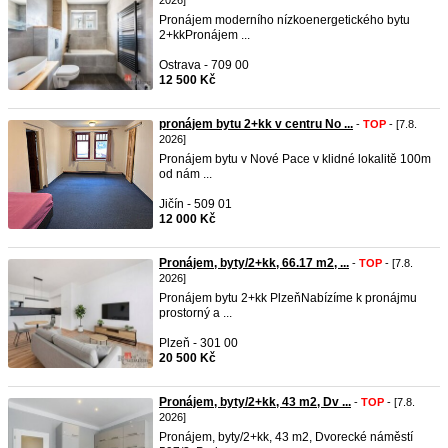
2026]
Pronájem moderního nízkoenergetického bytu
2+kkPronájem ...
Ostrava - 709 00
12 500 Kč
pronájem bytu 2+kk v centru No ...
-
TOP
- [7.8.
2026]
Pronájem bytu v Nové Pace v klidné lokalitě 100m
od nám ...
Jičín - 509 01
12 000 Kč
Pronájem, byty/2+kk, 66.17 m2, ...
-
TOP
- [7.8.
2026]
Pronájem bytu 2+kk PlzeňNabízíme k pronájmu
prostorný a ...
Plzeň - 301 00
20 500 Kč
Pronájem, byty/2+kk, 43 m2, Dv ...
-
TOP
- [7.8.
2026]
Pronájem, byty/2+kk, 43 m2, Dvorecké náměstí