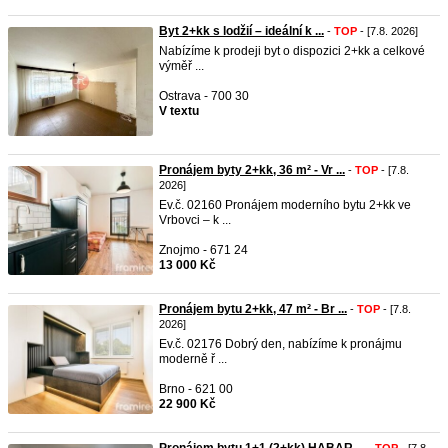
Byt 2+kk s lodžií – ideální k ...
-
TOP
- [7.8. 2026]
Nabízíme k prodeji byt o dispozici 2+kk a celkové
výměř ...
Ostrava - 700 30
V textu
Pronájem byty 2+kk, 36 m² - Vr ...
-
TOP
- [7.8.
2026]
Ev.č. 02160 Pronájem moderního bytu 2+kk ve
Vrbovci – k ...
Znojmo - 671 24
13 000 Kč
Pronájem bytu 2+kk, 47 m² - Br ...
-
TOP
- [7.8.
2026]
Ev.č. 02176 Dobrý den, nabízíme k pronájmu
moderně ř ...
Brno - 621 00
22 900 Kč