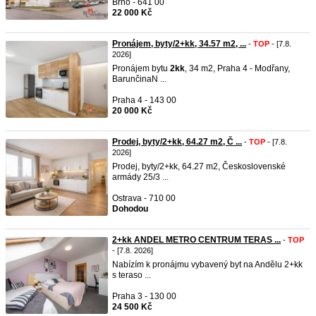
Brno - 641 00
22 000 Kč
Pronájem, byty/2+kk, 34.57 m2, ...
-
TOP
- [7.8.
2026]
Pronájem bytu
2kk
, 34 m2, Praha 4 - Modřany,
BarunčinaN ...
Praha 4 - 143 00
20 000 Kč
Prodej, byty/2+kk, 64.27 m2, Č ...
-
TOP
- [7.8.
2026]
Prodej, byty/2+kk, 64.27 m2, Československé
armády 25/3 ...
Ostrava - 710 00
Dohodou
2+kk ANDEL METRO CENTRUM TERAS ...
-
TOP
- [7.8. 2026]
Nabízím k pronájmu vybavený byt na Andělu 2+kk
s teraso ...
Praha 3 - 130 00
24 500 Kč