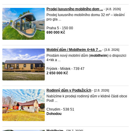
Prodej luxusního mobilního dom ...
- [4.8. 2026]
Prodej luxusního mobilního domu 32 m² – ideální
pro gla ...
Praha 5 - 150 00
690 000 Kč
Mobilní dům / Mobilheim 4+kk 7 ...
- [3.8. 2026]
Prodám nový mobilní dům (
mobilheim
) o dispozici
4+kk a ...
Frýdek - Místek - 739 47
2 650 000 Kč
Rodinný dům v Podlažicích
- [2.8. 2026]
Nabízíme k prodeji rodinný dům v klidné části obce
Podl ...
Chrudim - 538 51
Dohodou