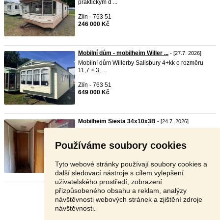
praktickým d ...
Zlín - 763 51
246 000 Kč
Mobilní dům - mobilheim Willer ...
- [27.7. 2026]
Mobilní dům Willerby Salisbury 4+kk o rozměru
11,7 × 3, ...
Zlín - 763 51
649 000 Kč
Mobilheim Siesta 34x10x3B
- [24.7. 2026]
Prodám sezónní
mobilheim
značky Siesta
34x10x3B. Jedná ...
Používáme soubory cookies
Tachov - 349 58
145 000 Kč
Tyto webové stránky používají soubory cookies a
další sledovací nástroje s cílem vylepšení
uživatelského prostředí, zobrazení
přizpůsobeného obsahu a reklam, analýzy
Stránka:
1
2
3
Další
návštěvnosti webových stránek a zjištění zdroje
návštěvnosti.