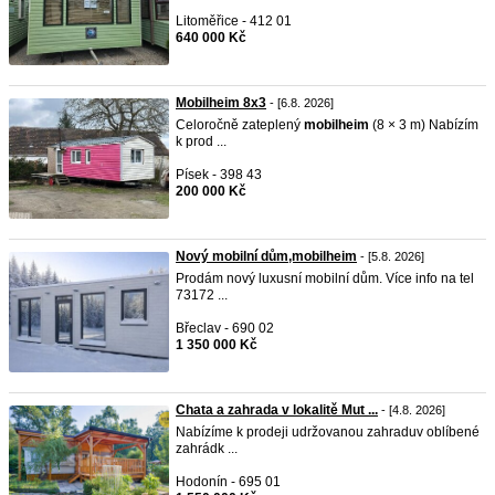
Litoměřice - 412 01
640 000 Kč
Mobilheim 8x3
- [6.8. 2026]
Celoročně zateplený
mobilheim
(8 × 3 m) Nabízím
k prod ...
Písek - 398 43
200 000 Kč
Nový mobilní dům,mobilheim
- [5.8. 2026]
Prodám nový luxusní mobilní dům. Více info na tel
73172 ...
Břeclav - 690 02
1 350 000 Kč
Chata a zahrada v lokalitě Mut ...
- [4.8. 2026]
Nabízíme k prodeji udržovanou zahraduv oblíbené
zahrádk ...
Hodonín - 695 01