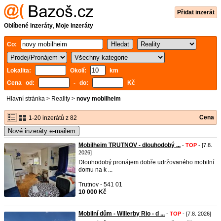
Přidat inzerát
Oblíbené inzeráty
,
Moje inzeráty
Co:
Lokalita:
Okolí:
km
Cena od:
- do:
Kč
Hlavní stránka
>
Reality
>
novy mobilheim
Cena
1-20 inzerátů z 82
Nové inzeráty e-mailem
Mobilheim TRUTNOV - dlouhodobý ...
-
TOP
- [7.8.
2026]
Dlouhodobý pronájem dobře udržovaného mobilní
domu na k ...
Trutnov - 541 01
10 000 Kč
Mobilní dům - Willerby Rio - d ...
-
TOP
- [7.8. 2026]