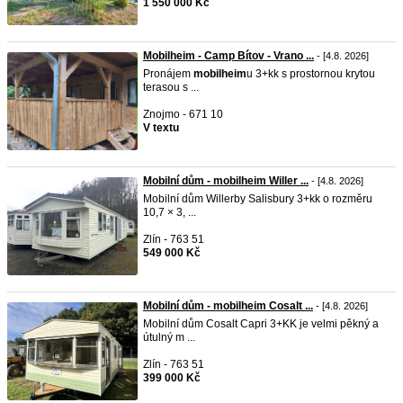
1 550 000 Kč
Mobilheim - Camp Bítov - Vrano ...
- [4.8. 2026]
Pronájem
mobilheim
u 3+kk s prostornou krytou
terasou s ...
Znojmo - 671 10
V textu
Mobilní dům - mobilheim Willer ...
- [4.8. 2026]
Mobilní dům Willerby Salisbury 3+kk o rozměru
10,7 × 3, ...
Zlín - 763 51
549 000 Kč
Mobilní dům - mobilheim Cosalt ...
- [4.8. 2026]
Mobilní dům Cosalt Capri 3+KK je velmi pěkný a
útulný m ...
Zlín - 763 51
399 000 Kč