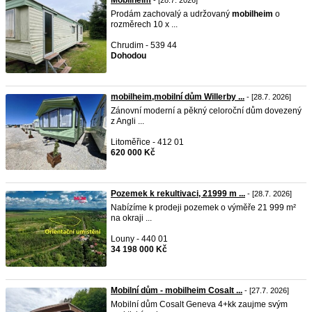
Mobilheim
- [28.7. 2026]
Prodám zachovalý a udržovaný
mobilheim
o
rozměrech 10 x ...
Chrudim - 539 44
Dohodou
mobilheim,mobilní dům Willerby ...
- [28.7. 2026]
Zánovní moderní a pěkný celoroční dům dovezený
z Angli ...
Litoměřice - 412 01
620 000 Kč
Pozemek k rekultivaci, 21999 m ...
- [28.7. 2026]
Nabízíme k prodeji pozemek o výměře 21 999 m²
na okraji ...
Louny - 440 01
34 198 000 Kč
Mobilní dům - mobilheim Cosalt ...
- [27.7. 2026]
Mobilní dům Cosalt Geneva 4+kk zaujme svým