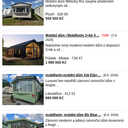
Mobilní dům Willerby Rio zaujme především
velkorysým ob ...
Plzeň - 326 00
550 550 Kč
Mobilní dům / Mobilheim 3+kk 4 ...
-
TOP
- [7.8.
2026]
Nabízíme nový moderní mobilní dům o dispozici
3+kk a už ...
Frýdek - Místek - 739 47
1 990 000 Kč
mobilheim,mobilni dům Abi Elán ...
- [6.8. 2026]
Luxusní ten největší zánovní celoroční dům z
Anglie ...
Litoměřice - 412 01
660 000 Kč
mobilheim, mobilni dům Bk Blue ...
- [6.8. 2026]
Zánovní moderní a pěkný celoroční dům dovezený
z Angli ...