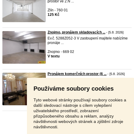
prostor ve 2.N ...
Zlín - 760 01
125 Kč
Znojmo, pronájem skladovacích ...
- [5.8. 2026]
Ev.č. 5288Z052-3 V zastoupení majitele nabízíme
pronáje ...
Znojmo - 669 02
V textu
Pronájem komerčních prostor (6 ...
- [5.8. 2026]
Nabízíme k pronájmu dva samostatné nebytové
prostory v ...
Používáme soubory cookies
Praha 5 - 150 00
25 000 Kč
Tyto webové stránky používají soubory cookies a
další sledovací nástroje s cílem vylepšení
uživatelského prostředí, zobrazení
přizpůsobeného obsahu a reklam, analýzy
Stránka:
1
2
3
Další
návštěvnosti webových stránek a zjištění zdroje
návštěvnosti.