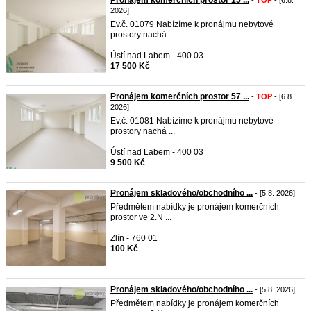
Pronájem komerčních prostor 15 ...
-
TOP
- [6.8.
2026]
Ev.č. 01079 Nabízíme k pronájmu nebytové
prostory nachá ...
Ústí nad Labem - 400 03
17 500 Kč
Pronájem komerčních prostor 57 ...
-
TOP
- [6.8.
2026]
Ev.č. 01081 Nabízíme k pronájmu nebytové
prostory nachá ...
Ústí nad Labem - 400 03
9 500 Kč
Pronájem skladového/obchodního ...
- [5.8. 2026]
Předmětem nabídky je pronájem komerčních
prostor ve 2.N ...
Zlín - 760 01
100 Kč
Pronájem skladového/obchodního ...
- [5.8. 2026]
Předmětem nabídky je pronájem komerčních