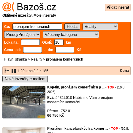
Přidat inzerát
Oblíbené inzeráty
,
Moje inzeráty
Co:
Lokalita:
Okolí:
km
Cena od:
- do:
Kč
Hlavní stránka
>
Reality
>
pronajem komercnich
Cena
1-20 inzerátů z 185
Nové inzeráty e-mailem
Kojetín, pronájem komerčních p ...
-
TOP
- [10.8.
2026]
Ev.č. 5431L010 Nabízíme Vám pronájem
moderních komerční ...
Přerov - 752 01
66 750 Kč
Pronájem kancelářských a komer ...
-
TOP
- [10.8.