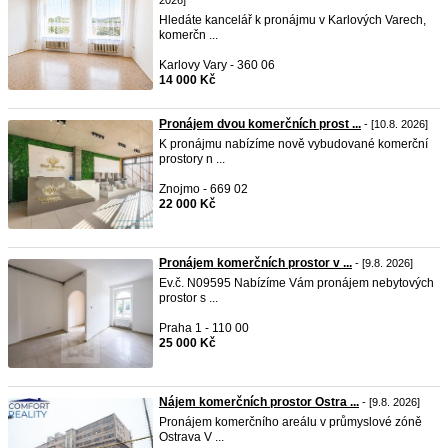
2026]
Hledáte kancelář k pronájmu v Karlových Varech,
komerčn ...
Karlovy Vary - 360 06
14 000 Kč
Pronájem dvou komerčních prost ...
- [10.8. 2026]
K pronájmu nabízíme nově vybudované komerční
prostory n ...
Znojmo - 669 02
22 000 Kč
Pronájem komerčních prostor v ...
- [9.8. 2026]
Ev.č. N09595 Nabízíme Vám pronájem nebytových
prostor s ...
Praha 1 - 110 00
25 000 Kč
Nájem komerčních prostor Ostra ...
- [9.8. 2026]
Pronájem komerčního areálu v průmyslové zóně
Ostrava V ...