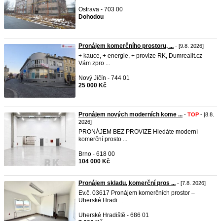
Ostrava - 703 00
Dohodou
Pronájem komerčního prostoru, ...
- [9.8. 2026]
+ kauce, + energie, + provize RK, Dumrealit.cz
Vám zpro ...
Nový Jičín - 744 01
25 000 Kč
Pronájem nových moderních kome ...
-
TOP
- [8.8.
2026]
PRONÁJEM BEZ PROVIZE Hledáte moderní
komerční prosto ...
Brno - 618 00
104 000 Kč
Pronájem skladu, komerční pros ...
- [7.8. 2026]
Ev.č. 03617 Pronájem komerčních prostor –
Uherské Hradi ...
Uherské Hradiště - 686 01