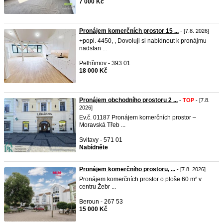
7 000 Kč
Pronájem komerčních prostor 15 ...
- [7.8. 2026]
+popl. 4450, , Dovoluji si nabídnout k pronájmu
nadstan ...
Pelhřimov - 393 01
18 000 Kč
Pronájem obchodního prostoru 2 ...
-
TOP
- [7.8.
2026]
Ev.č. 01187 Pronájem komerčních prostor –
Moravská Třeb ...
Svitavy - 571 01
Nabídněte
Pronájem komerčního prostoru, ...
- [7.8. 2026]
Pronájem komerčních prostor o ploše 60 m² v
centru Žebr ...
Beroun - 267 53
15 000 Kč