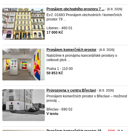
Pronájem obchodního prostoru 7 ...
- [6.8. 2026]
Ev.č. 01683 Pronájem obchodních / komerčních
prostor 79 ...
Liberec - 460 01
17 000 Kč
Pronájem komerčních prostor
- [6.8. 2026]
Nabízíme k pronájmu kancelářské prostory o
celkové ploš ...
Praha 1 - 110 00
50 853 Kč
Provozovna v centru Břeclavi
- [6.8. 2026]
Pronájem komerčních prostor v Břeclavi – možnost
pronáj ...
Břeclav - 690 02
V textu