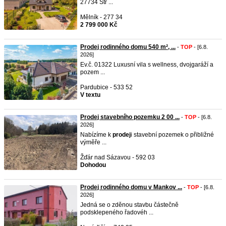
27734 Stř ...
Mělník - 277 34
2 799 000 Kč
Prodej rodinného domu 540 m², ...
-
TOP
- [6.8.
2026]
Ev.č. 01322 Luxusní vila s wellness, dvojgaráží a
pozem ...
Pardubice - 533 52
V textu
Prodej stavebního pozemku 2 00 ...
-
TOP
- [6.8.
2026]
Nabízíme k
prodej
i stavební pozemek o přibližné
výměře ...
Žďár nad Sázavou - 592 03
Dohodou
Prodej rodinného domu v Mankov ...
-
TOP
- [6.8.
2026]
Jedná se o zděnou stavbu částečně
podsklepeného řadovéh ...