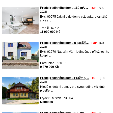
Prodej rodinného domu 160 m², ...
-
TOP
- [6.8.
2026]
Ev.č. 00075 Jakmile do domu vstoupíte, okamžitě
si vás ...
Třebíč - 675 21
11 990 000 Kč
Prodej rodinného domu s garáží ...
-
TOP
- [6.8.
2026]
Ev.č. 01270 Nabízím Vám jedinečnou příležitost ke
koupi ...
Pardubice - 530 02
9 870 000 Kč
Prodej rodinného domu Pražmo, ...
-
TOP
- [6.8.
2026]
Hledáte ideální domov pro svou rodinu v klidném
prostře ...
Frýdek - Místek - 739 04
Dohodou