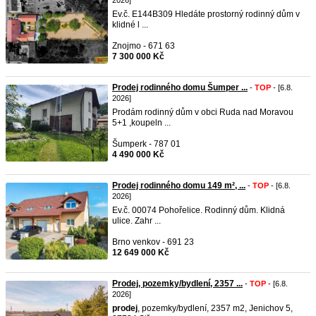
2026]
Ev.č. E144B309 Hledáte prostorný rodinný dům v
klidné l ...
Znojmo - 671 63
7 300 000 Kč
Prodej rodinného domu Šumper ...
-
TOP
- [6.8.
2026]
Prodám rodinný dům v obci Ruda nad Moravou
5+1 ,koupeln ...
Šumperk - 787 01
4 490 000 Kč
Prodej rodinného domu 149 m², ...
-
TOP
- [6.8.
2026]
Ev.č. 00074 Pohořelice. Rodinný dům. Klidná
ulice. Zahr ...
Brno venkov - 691 23
12 649 000 Kč
Prodej, pozemky/bydlení, 2357 ...
-
TOP
- [6.8.
2026]
prodej
, pozemky/bydlení, 2357 m2, Jenichov 5,