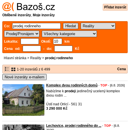
Přidat inzerát
Oblíbené inzeráty
,
Moje inzeráty
Co:
Lokalita:
Okolí:
km
Cena od:
- do:
Kč
Hlavní stránka
>
Reality
>
prodej rodinneho
Cena
1-20 inzerátů z 6 499
Nové inzeráty e-mailem
Komplex dvou rodinných domů
-
TOP
- [6.8. 2026]
Nabízíme k
prodej
i jedinečný ucelený komplex
dvou rodin ...
Ústí nad Orlicí - 561 31
3 290 000 Kč
Lechovice, prodej rodinného do ...
-
TOP
- [6.8.