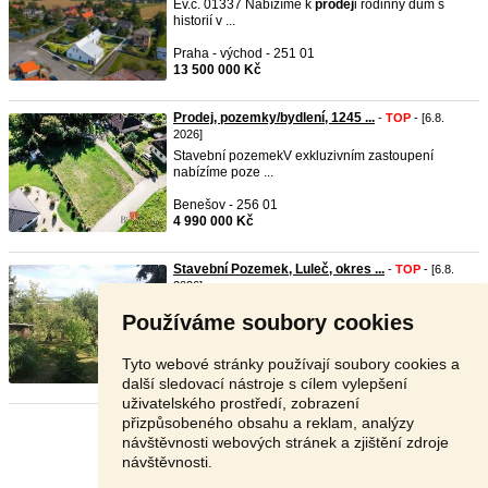
Ev.č. 01337 Nabízíme k
prodej
i rodinný dům s
historií v ...
Praha - východ - 251 01
13 500 000 Kč
Prodej, pozemky/bydlení, 1245 ...
-
TOP
- [6.8.
2026]
Stavební pozemekV exkluzivním zastoupení
nabízíme poze ...
Benešov - 256 01
4 990 000 Kč
Stavební Pozemek, Luleč, okres ...
-
TOP
- [6.8.
2026]
Hledáte ideální místo pro stavbu rodinného domu,
Používáme soubory cookies
které ...
Vyškov - 683 03
Tyto webové stránky používají soubory cookies a
Dohodou
další sledovací nástroje s cílem vylepšení
uživatelského prostředí, zobrazení
přizpůsobeného obsahu a reklam, analýzy
Stránka:
1
2
3
Další
návštěvnosti webových stránek a zjištění zdroje
návštěvnosti.