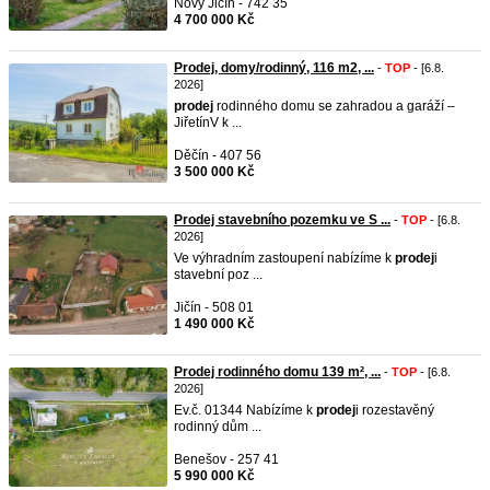
Nový Jičín - 742 35
4 700 000 Kč
Prodej, domy/rodinný, 116 m2, ...
-
TOP
- [6.8.
2026]
prodej
rodinného domu se zahradou a garáží –
JiřetínV k ...
Děčín - 407 56
3 500 000 Kč
Prodej stavebního pozemku ve S ...
-
TOP
- [6.8.
2026]
Ve výhradním zastoupení nabízíme k
prodej
i
stavební poz ...
Jičín - 508 01
1 490 000 Kč
Prodej rodinného domu 139 m², ...
-
TOP
- [6.8.
2026]
Ev.č. 01344 Nabízíme k
prodej
i rozestavěný
rodinný dům ...
Benešov - 257 41
5 990 000 Kč