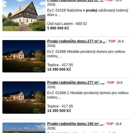
Prodej rodinného domu 120 m², ...
-
TOP
- [6.8.
2026]
Ev.č. 01026 Nabízíme k
prodej
i udržovaný rodinný
dům o ...
Ústí nad Labem - 400 02
5 890 000 Kč
Prodej rodinného domu 277 m² p ...
-
TOP
- [6.8.
2026]
Ev.č. 01088 Hledáte prostorný domov pro velkou
rodinu, ...
Teplice - 417 05
14 390 000 Kč
Prodej rodinného domu 277 m² , ...
-
TOP
- [6.8.
2026]
Ev.č. 01088-1 Hledáte prostorný domov pro velkou
rodinu ...
Teplice - 417 05
14 390 000 Kč
Prodej rodinného domu 190 m², ...
-
TOP
- [6.8.
2026]