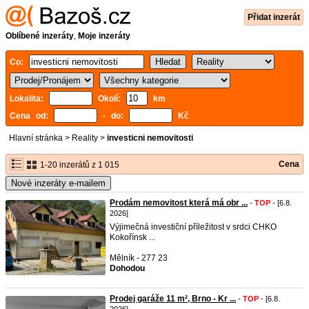
Přidat inzerát
Oblíbené inzeráty
,
Moje inzeráty
Co:
Lokalita:
Okolí:
km
Cena od:
- do:
Kč
Hlavní stránka
>
Reality
>
investicni nemovitosti
Cena
1-20 inzerátů z 1 015
Nové inzeráty e-mailem
Prodám nemovitost která má obr ...
-
TOP
- [6.8.
2026]
Výjimečná investiční příležitost v srdci CHKO
Kokořínsk ...
Mělník - 277 23
Dohodou
Prodej garáže 11 m², Brno - Kr ...
-
TOP
- [6.8.