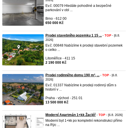
2026]
Ev.č. 00079 Hledáte pohodlné a bezpečné
parkování v obl ...
Brno - 612 00
650 000 Kč
Prodej stavebního pozemku 1 15 ...
-
TOP
- [6.8.
2026]
Ev.č. 00848 Nabízíme k prodeji stavební pozemek
o celko ...
Litoměřice - 411 15
2 190 000 Kč
Prodej rodinného domu 190 m², ...
-
TOP
- [6.8.
2026]
Ev.č. 01337 Nabízíme k prodeji rodinný dům s
historií v ...
Praha - východ - 251 01
13 500 000 Kč
Moderní Apartmán 1+kk Žacléř
-
TOP
- [6.8. 2026]
Moderní byt 1+kk po kompletní rekonstrukci přímo
na Rýc ...