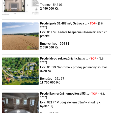
Trutnov - 542 01
2 490 000 Kč
Prodej pole 31 487 m², Ostrova ...
-
TOP
- [6.8.
2026]
Ev.č. 01174 Hledáte bezpečné uložení finančních
prostře ...
Brno venkov - 664 81
2 650 000 Kč
Prodej dvou rekreačních chat s ...
-
TOP
- [6.8.
2026]
Ev.č. 01329 Nabízíme k prodeji jedinečný soubor
dvou sa ...
Benešov - 251 67
11 750 000 Kč
Prodej komerční nemovitosti 53 ...
-
TOP
- [6.8.
2026]
Ev.č. 02177 Prodej ateliéru 53m² – vhodný k
bydlení i j ...