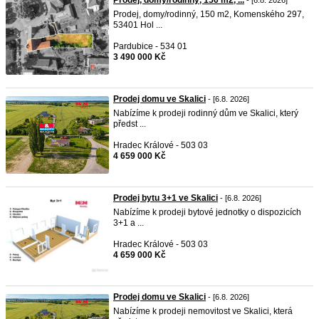
Prodej, domy/rodinný, 150 m2, ...
- [6.8. 2026]
Prodej, domy/rodinný, 150 m2, Komenského 297,
53401 Hol ...
Pardubice - 534 01
3 490 000 Kč
Prodej domu ve Skalici
- [6.8. 2026]
Nabízíme k prodeji rodinný dům ve Skalici, který
předst ...
Hradec Králové - 503 03
4 659 000 Kč
Prodej bytu 3+1 ve Skalici
- [6.8. 2026]
Nabízíme k prodeji bytové jednotky o dispozicích
3+1 a ...
Hradec Králové - 503 03
4 659 000 Kč
Prodej domu ve Skalici
- [6.8. 2026]
Nabízíme k prodeji nemovitost ve Skalici, která