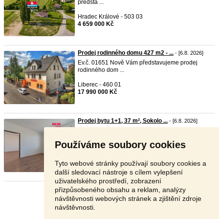
předsta ...
Hradec Králové - 503 03
4 659 000 Kč
Prodej rodinného domu 427 m2 - ...
- [6.8. 2026]
Ev.č. 01651 Nově Vám představujeme prodej
rodinného dom ...
Liberec - 460 01
17 990 000 Kč
Prodej bytu 1+1, 37 m², Sokolo ...
- [6.8. 2026]
Nabízíme k prodeji byt o dispozici 1+1, který se
nacház ...
Používáme soubory cookies
Sokolov - 356 01
1 750 000 Kč
Tyto webové stránky používají soubory cookies a
další sledovací nástroje s cílem vylepšení
uživatelského prostředí, zobrazení
přizpůsobeného obsahu a reklam, analýzy
Stránka:
1
2
3
Další
návštěvnosti webových stránek a zjištění zdroje
návštěvnosti.