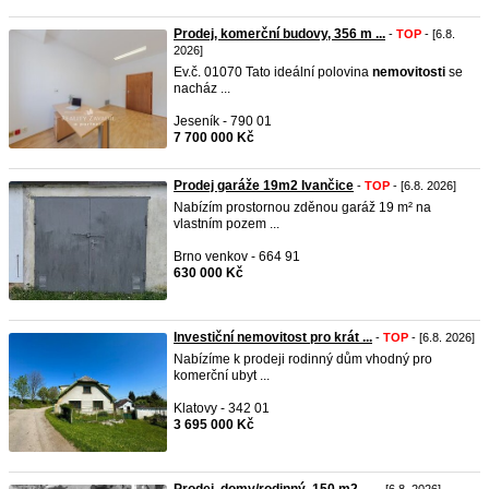
Prodej, komerční budovy, 356 m ...
-
TOP
- [6.8.
2026]
Ev.č. 01070 Tato ideální polovina
nemovitosti
se
nacház ...
Jeseník - 790 01
7 700 000 Kč
Prodej garáže 19m2 Ivančice
-
TOP
- [6.8. 2026]
Nabízím prostornou zděnou garáž 19 m² na
vlastním pozem ...
Brno venkov - 664 91
630 000 Kč
Investiční nemovitost pro krát ...
-
TOP
- [6.8. 2026]
Nabízíme k prodeji rodinný dům vhodný pro
komerční ubyt ...
Klatovy - 342 01
3 695 000 Kč