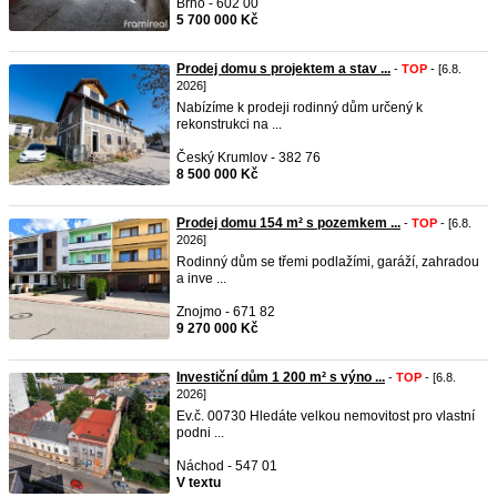
Brno - 602 00
5 700 000 Kč
Prodej domu s projektem a stav ...
-
TOP
- [6.8.
2026]
Nabízíme k prodeji rodinný dům určený k
rekonstrukci na ...
Český Krumlov - 382 76
8 500 000 Kč
Prodej domu 154 m² s pozemkem ...
-
TOP
- [6.8.
2026]
Rodinný dům se třemi podlažími, garáží, zahradou
a inve ...
Znojmo - 671 82
9 270 000 Kč
Investiční dům 1 200 m² s výno ...
-
TOP
- [6.8.
2026]
Ev.č. 00730 Hledáte velkou nemovitost pro vlastní
podni ...
Náchod - 547 01
V textu