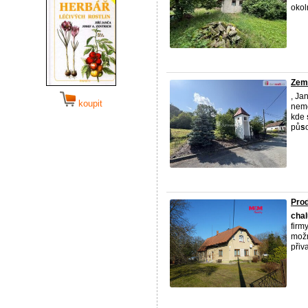
okol
Země
, Ja
koupit
nemo
kde
pů
s
Prod
cha
firm
mož
přiv