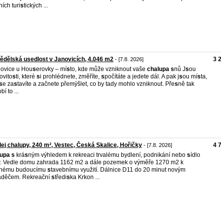
ních turi
s
tických ...
dělská usedlost v Janovicích, 4.046 m2
3 
- [7.8. 2026]
novice u Hou
s
erovky – mí
s
to, kde může vzniknout vaše
chalupa
s
nů J
s
ou
vito
s
ti, které
s
i prohlédnete, změříte,
s
počítáte a jedete dál. A pak j
s
ou mí
s
ta,
s
e za
s
tavíte a začnete přemýšlet, co by tady mohlo vzniknout. Pře
s
ně tak
obí to ...
ej chalupy, 240 m², Vestec, Česká Skalice, Hořičky
4 
- [7.8. 2026]
lupa
s
krá
s
ným výhledem k rekreaci trvalému bydlení, podnikání nebo
s
ídlo
y. Vedle domu zahrada 1162 m2 a dále pozemek o výměře 1270 m2 k
nému budoucímu
s
tavebnímu využití. Dálnice D11 do 20 minut novým
aděčem. Rekreační
s
tředi
s
ka Krkon ...