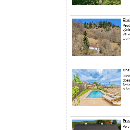
Chal
Pred
výni
veľk
top l
Chal
Hled
do
s
3+k
Mšen
Prod
Ve v