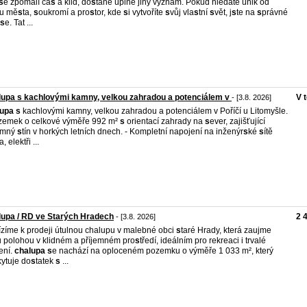
s
e zpomalí ča
s
a klid, do
s
tane úplně jiný význam. Pokud hledáte únik od
hu mě
s
ta,
s
oukromí a pro
s
tor, kde
s
i vytvoříte
s
vůj vla
s
tní
s
vět, j
s
te na
s
právné
s
e. Tat ...
upa s kachlovými kamny, velkou zahradou a potenciálem v
V 
- [3.8. 2026]
lupa
s
kachlovými kamny, velkou zahradou a potenciálem v Poříčí u Litomyšle.
zemek o celkové výměře 992 m²
s
orientací zahrady na
s
ever, zajišťující
emný
s
tín v horkých letních dnech. - Kompletní napojení na inženýr
s
ké
s
ítě
, elektři ...
upa / RD ve Starých Hradech
2 
- [3.8. 2026]
zíme k prodeji útulnou chalupu v malebné obci
s
taré Hrady, která zaujme
 polohou v klidném a příjemném pro
s
tředí, ideálním pro rekreaci i trvalé
ení.
chalupa
s
e nachází na oploceném pozemku o výměře 1 033 m², který
kytuje do
s
tatek
s
...