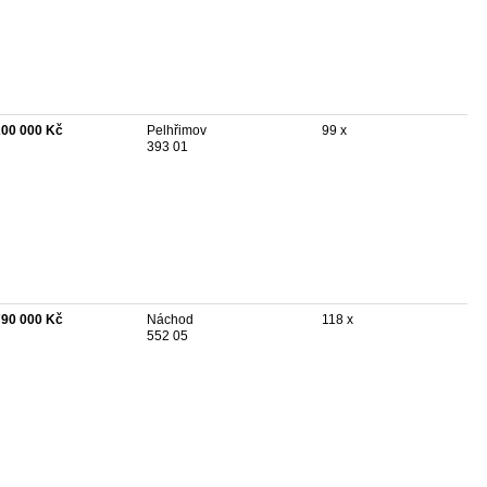
200 000 Kč
Pelhřimov
99 x
393 01
790 000 Kč
Náchod
118 x
552 05