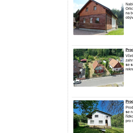
Nabí
Orli
na b
obýv
Prod
Včet
zah
s
e
s
rekre
Prod
Pro
s
e n
řídk
pro 