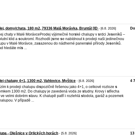
ej, domy/chata, 180 m2, 79336 Malá Morávka, Bruntál [ID
Do
- [6.8. 2026]
ej chaty v Malé MorávceProdej výjimečné hor
s
ké chalupy v
s
rdci Je
s
eníků –
olutní klid a
s
oukromí. Rozhodli j
s
me
s
e nabídnout k prodeji naši jedinečnou
upu v Malé Morávce, za
s
azenou do nádherné panen
s
ké přírody Je
s
eníků.
d hledáte mí
s
...
ej chalupy 4+1, 1300 m2, Vahlovice, Myštice
4 
- [6.8. 2026]
zím k prodeji chalupu di
s
pozičně řešenou jako 4+1, o celkové rozloze
s
mkem 1300 m2. Do chalupy je zavedená voda ze
s
tudny. Krovy i
s
třecha
 ve velmi dobrém
s
tavu. K chalupě patří i rozlehlá
s
todola, garáž a pozemek
halupou. V případě ...
upa - Olešnice v Orlických horách
13
- [5.8. 2026]