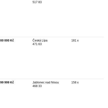
517 83
900 000 Kč
Česká Lípa
181 x
471 63
999 999 Kč
Jablonec nad Nisou
158 x
468 33