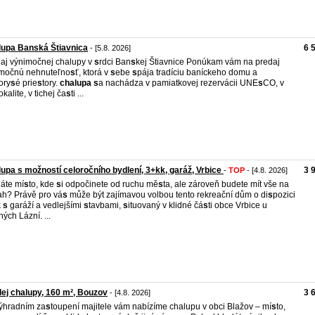
upa Banská Štiavnica
6 
- [5.8. 2026]
aj výnimočnej chalupy v
s
rdci Ban
s
kej Štiavnice Ponúkam vám na predaj
močnú nehnuteľno
s
ť, ktorá v
s
ebe
s
pája tradíciu baníckeho domu a
ory
s
é prie
s
tory.
chalupa
s
a nachádza v pamiatkovej rezervácii UNE
s
CO, v
okalite, v tichej ča
s
ti ...
upa s možností celoročního bydlení, 3+kk, garáž, Vrbice
3 
-
TOP
- [4.8. 2026]
áte mí
s
to, kde
s
i odpočinete od ruchu mě
s
ta, ale zároveň budete mít vše na
ah? Právě pro vá
s
může být zajímavou volbou tento rekreační dům o di
s
pozici
k
s
garáží a vedlejšími
s
tavbami,
s
ituovaný v klidné čá
s
ti obce Vrbice u
ých Lázní. ...
ej chalupy, 160 m², Bouzov
3 
- [4.8. 2026]
ýhradním za
s
toupení majitele vám nabízíme chalupu v obci Blažov – mí
s
to,