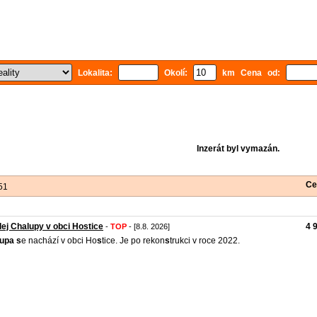
Lokalita:
Okolí:
km Cena od:
Inzerát byl vymazán.
Ce
51
ej Chalupy v obci Hostice
4 
-
TOP
- [8.8. 2026]
lupa
s
e nachází v obci Ho
s
tice. Je po rekon
s
trukci v roce 2022.