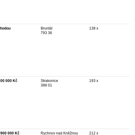
hodou
Bruntál
138 x
793 36
700 000 Kč
Strakonice
193 x
388 01
 900 000 Kč
Rychnov nad Kněžnou
212 x