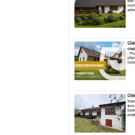
kde
ruc
adre
Chal
cha
- Po
příj
(voda
Chal
Nabí
s
vou
bydl
po
s