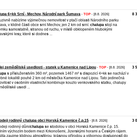
upa 6+kk Srní - Mechov, Národní park Šumava
8 
-
TOP
- [8.8. 2026]
uzivně nabízíme výjimečnou nemovito
s
t v ptačí obla
s
ti Národního parku
va, v klidné čá
s
ti obce
s
rní Mechov, jen 2 km od
s
rní.
chalupa
s
tojí na
emku
s
amo
s
tatně,
s
tranou od ruchu, v mí
s
tě obklopeném hlubokými
av
s
kými le
s
y, které
s
i dodne
s
...
ej zemědělské usedlosti - statek u Kamenice nad Lipou
3 
-
TOP
- [8.8. 2026]
lupa
s
pří
s
lužen
s
tvím 360 m², pozemek 1467 m²
s
di
s
pozicí 4+kk
s
e nachází v
bné lokalitě pouhé 2 km od mě
s
tečka Kamenice nad Lipou. Tato jedinečná
vito
s
t v o
s
obním vla
s
tnictví kombinuje kouzlo venkov
s
kého
s
tatku, chalupy
eměděl
s
ké u
s
edl ...
odeji rodinný chalupa obci Horská Kamenice č.p.15
3 
- [8.8. 2026]
odeji rodinný dům/
chalupa
s
e
s
todolou v obci Hor
s
ká Kamenice č.p. 15.
lním výchozím bodem mezi Krkonošemi, Jizer
s
kými horami a Če
s
kým rájem.
lita zaujme klidnou atmo
s
férou, krá
s
nou přírodou a výbornou do
s
tupno
s
tí do