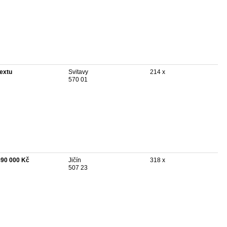
textu
Svitavy
214 x
570 01
490 000 Kč
Jičín
318 x
507 23