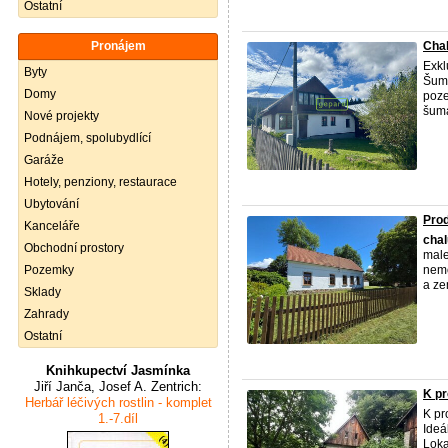
Ostatní
Pronájem
Chal
Exkl
Byty
Šuma
Domy
poz
šum
Nové projekty
Podnájem, spolubydlící
Garáže
Hotely, penziony, restaurace
Ubytování
Prod
Kanceláře
cha
Obchodní prostory
male
Pozemky
nemo
a z
Sklady
Zahrady
Ostatní
Knihkupectví Jasmínka
Jiří Janča, Josef A. Zentrich:
K pr
Herbář léčivých rostlin - komplet
K pr
1.-7.díl
Ideá
Loka