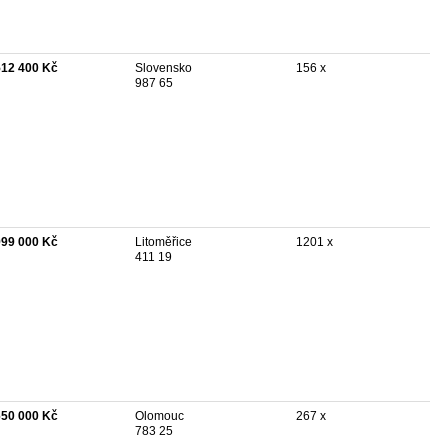
512 400 Kč
Slovensko
156 x
987 65
999 000 Kč
Litoměřice
1201 x
411 19
650 000 Kč
Olomouc
267 x
783 25