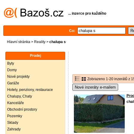
... inzerce pro každého
Co:
Hlavní stránka
>
Reality
>
chalupa s
Prodej
Byty
Domy
Nové projekty
Zobrazeno 1-20 inzerátů z 1
Garáže
Nové inzeráty e-mailem
Hotely, penziony, restaurace
Prod
Chalupy, Chaty
cha
Kanceláře
Obchodní prostory
Pozemky
Sklady
Zahrady