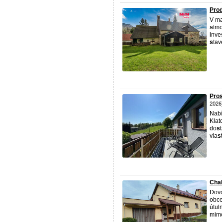
Prod
V ma
atm
inve
s
tav
Pros
2026
Nabí
Klat
do
s
vla
s
Chal
Dov
obc
útul
mimo