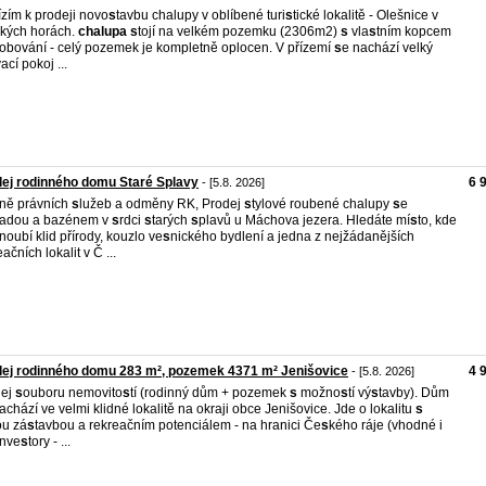
zím k prodeji novo
s
tavbu chalupy v oblíbené turi
s
tické lokalitě - Olešnice v
ckých horách.
chalupa
s
tojí na velkém pozemku (2306m2)
s
vla
s
tním kopcem
obování - celý pozemek je kompletně oplocen. V přízemí
s
e nachází velký
ací pokoj ...
ej rodinného domu Staré Splavy
6 
- [5.8. 2026]
ně právních
s
lužeb a odměny RK, Prodej
s
tylové roubené chalupy
s
e
radou a bazénem v
s
rdci
s
tarých
s
plavů u Máchova jezera. Hledáte mí
s
to, kde
noubí klid přírody, kouzlo ve
s
nického bydlení a jedna z nejžádanějších
ačních lokalit v Č ...
ej rodinného domu 283 m², pozemek 4371 m² Jenišovice
4 
- [5.8. 2026]
dej
s
ouboru nemovito
s
tí (rodinný dům + pozemek
s
možno
s
tí vý
s
tavby). Dům
achází ve velmi klidné lokalitě na okraji obce Jenišovice. Jde o lokalitu
s
ou zá
s
tavbou a rekreačním potenciálem - na hranici Če
s
kého ráje (vhodné i
inve
s
tory - ...