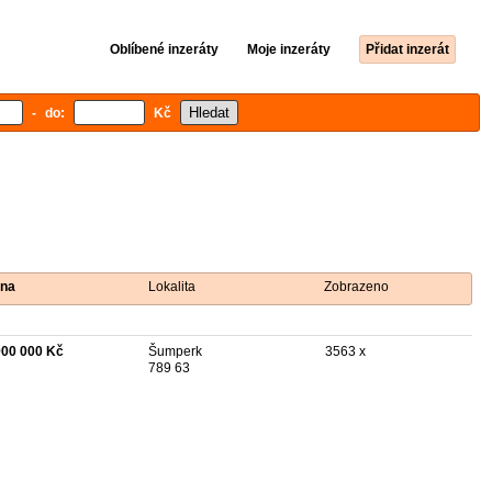
Oblíbené inzeráty
Moje inzeráty
Přidat inzerát
- do:
Kč
na
Lokalita
Zobrazeno
900 000 Kč
Šumperk
3563 x
789 63