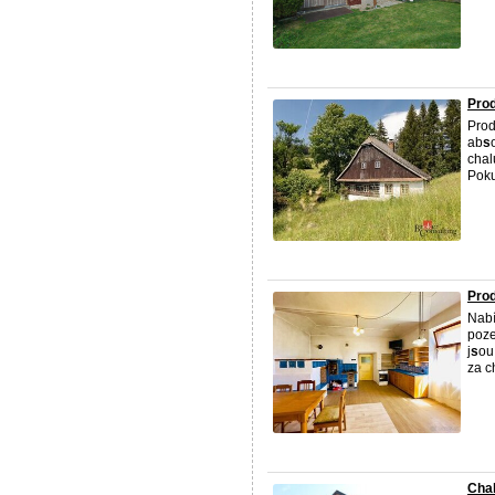
Prod
Prod
ab
s
chal
Poku
Prod
Nabí
poze
j
s
ou
za c
Chal