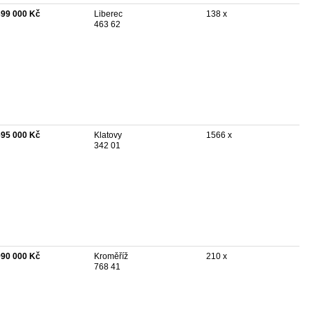
399 000 Kč
Liberec
138 x
463 62
695 000 Kč
Klatovy
1566 x
342 01
990 000 Kč
Kroměříž
210 x
768 41