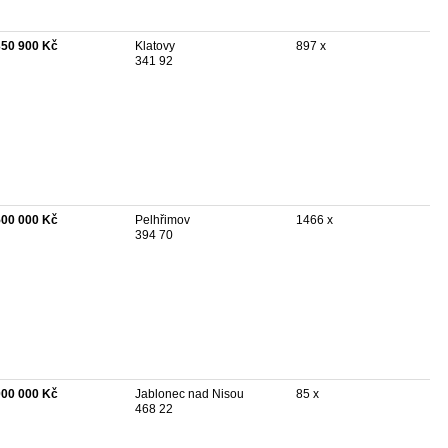
350 900 Kč
Klatovy
897 x
341 92
500 000 Kč
Pelhřimov
1466 x
394 70
000 000 Kč
Jablonec nad Nisou
85 x
468 22