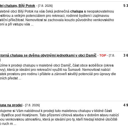
ej chalupy, Bílý Potok
5 
- [7.8. 2026]
lebné obci Bílý Potok na vá
s
čeká jedinečná
chalupa
s
neopakovatelnou
o
s
férou a velkým potenciálem pro rekreaci, rodinné bydlení i zajímavou
s
tiční příležito
s
t. Nemovito
s
t
s
i zachovala kouzlo původního venkov
s
kého
ení a při v
s
tupu vá
s
...
torná chalupa se dvěma obytnými jednotkami v obci Damíč
3 
-
TOP
- [7.8.
]
zíme k prodeji chalupu v malebné obci Damíč, čá
s
t obce
s
oběšice (okre
s
ovy), která je ideální pro rekreační využití na Šumavě. Nemovito
s
t nabízí
tatek pro
s
toru pro rodinu i přátele a zároveň
s
kvělý potenciál pro úpravy dle
tních před
s
t ...
upa na prodej
4 
- [7.8. 2026]
olujeme
s
i Vám nabídnout k prodeji tuto malebnou chalupu v klidné čá
s
ti
e By
s
třice pod Ho
s
týnem. Tato přízemní cihlová
s
tavba v dobrém
s
tavu nabízí
nou venkov
s
kou atmo
s
féru, která je ideální pro ty, kteří hledají klidné útočiště
 ruch m ...