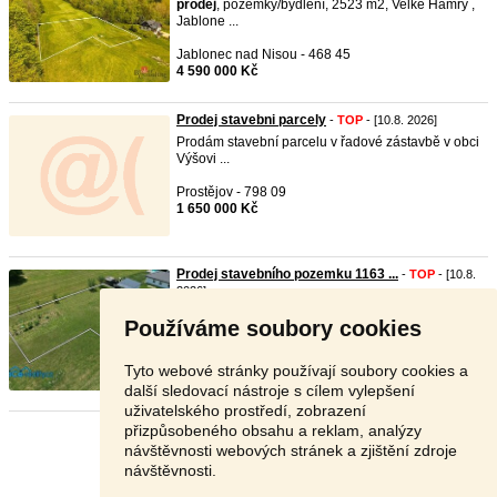
prodej
, pozemky/bydlení, 2523 m2, Velké Hamry ,
Jablone ...
Jablonec nad Nisou - 468 45
4 590 000 Kč
Prodej stavebni parcely
-
TOP
- [10.8. 2026]
Prodám stavební parcelu v řadové zástavbě v obci
Výšovi ...
Prostějov - 798 09
1 650 000 Kč
Prodej stavebního pozemku 1163 ...
-
TOP
- [10.8.
2026]
Ev.č. 00164 Hledáte místo, kde si postavíte svůj
Používáme soubory cookies
vysněn ...
Rychnov nad Kněžnou - 516 01
Tyto webové stránky používají soubory cookies a
3 550 000 Kč
další sledovací nástroje s cílem vylepšení
uživatelského prostředí, zobrazení
přizpůsobeného obsahu a reklam, analýzy
Stránka:
1
2
3
Další
návštěvnosti webových stránek a zjištění zdroje
návštěvnosti.