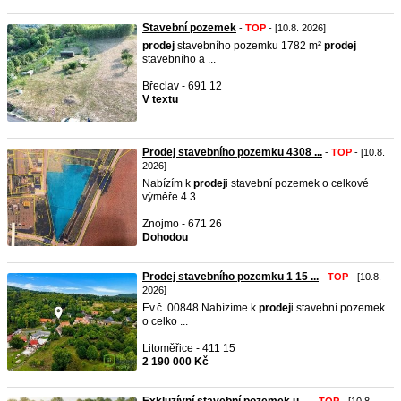
Stavební pozemek
-
TOP
- [10.8. 2026]
prodej
stavebního pozemku 1782 m²
prodej
stavebního a ...
Břeclav - 691 12
V textu
Prodej stavebního pozemku 4308 ...
-
TOP
- [10.8.
2026]
Nabízím k
prodej
i stavební pozemek o celkové
výměře 4 3 ...
Znojmo - 671 26
Dohodou
Prodej stavebního pozemku 1 15 ...
-
TOP
- [10.8.
2026]
Ev.č. 00848 Nabízíme k
prodej
i stavební pozemek
o celko ...
Litoměřice - 411 15
2 190 000 Kč