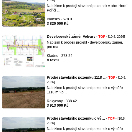
2026]
Nabízíme k
prodej
i stavební pozemek v obci Horní
Poříčí ...
Blansko - 678 01
3 820 000 Kč
Developerský záměr Velvary
-
TOP
- [10.8. 2026]
Nabízím k
prodej
i projekt - developerský záměr,
pro rea ...
Kladno - 273 24
V textu
Prodej stavebního pozemku 1118 ...
-
TOP
- [10.8.
2026]
Nabízíme k
prodej
i stavební pozemek o výměře
1118 m² (p ...
Rokycany - 338 42
3 913 000 Kč
Prodej stavebního pozemku o vý ...
-
TOP
- [10.8.
2026]
Nabízíme k
prodej
i stavební pozemek o výměře