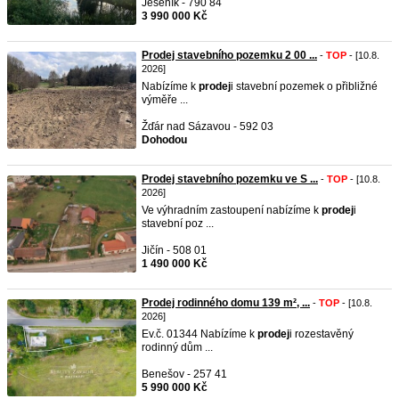
Jeseník - 790 84
3 990 000 Kč
Prodej stavebního pozemku 2 00 ...
-
TOP
- [10.8.
2026]
Nabízíme k
prodej
i stavební pozemek o přibližné
výměře ...
Žďár nad Sázavou - 592 03
Dohodou
Prodej stavebního pozemku ve S ...
-
TOP
- [10.8.
2026]
Ve výhradním zastoupení nabízíme k
prodej
i
stavební poz ...
Jičín - 508 01
1 490 000 Kč
Prodej rodinného domu 139 m², ...
-
TOP
- [10.8.
2026]
Ev.č. 01344 Nabízíme k
prodej
i rozestavěný
rodinný dům ...
Benešov - 257 41
5 990 000 Kč