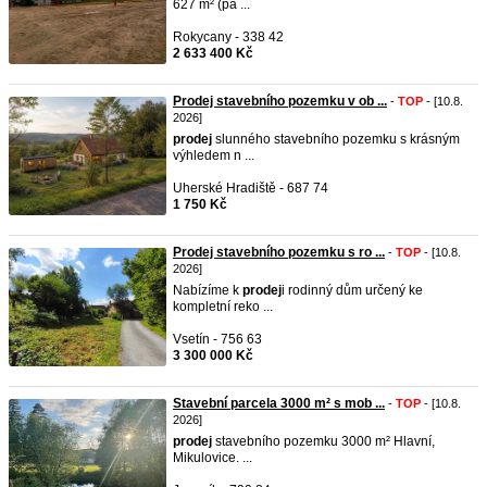
627 m² (pa ...
Rokycany - 338 42
2 633 400 Kč
Prodej stavebního pozemku v ob ...
-
TOP
- [10.8.
2026]
prodej
slunného stavebního pozemku s krásným
výhledem n ...
Uherské Hradiště - 687 74
1 750 Kč
Prodej stavebního pozemku s ro ...
-
TOP
- [10.8.
2026]
Nabízíme k
prodej
i rodinný dům určený ke
kompletní reko ...
Vsetín - 756 63
3 300 000 Kč
Stavební parcela 3000 m² s mob ...
-
TOP
- [10.8.
2026]
prodej
stavebního pozemku 3000 m² Hlavní,
Mikulovice. ...