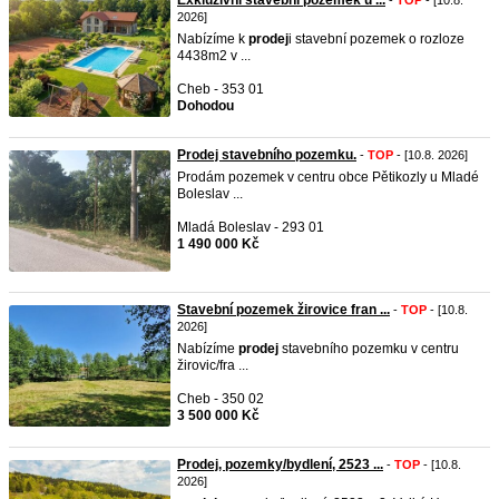
Exkluzívní stavební pozemek u ...
-
TOP
- [10.8.
2026]
Nabízíme k
prodej
i stavební pozemek o rozloze
4438m2 v ...
Cheb - 353 01
Dohodou
Prodej stavebního pozemku.
-
TOP
- [10.8. 2026]
Prodám pozemek v centru obce Pětikozly u Mladé
Boleslav ...
Mladá Boleslav - 293 01
1 490 000 Kč
Stavební pozemek žirovice fran ...
-
TOP
- [10.8.
2026]
Nabízíme
prodej
stavebního pozemku v centru
žirovic/fra ...
Cheb - 350 02
3 500 000 Kč
Prodej, pozemky/bydlení, 2523 ...
-
TOP
- [10.8.
2026]