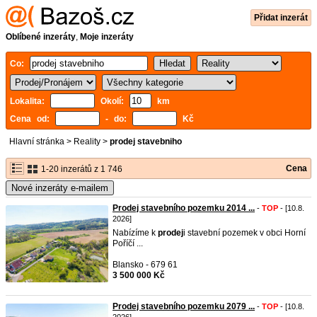
Přidat inzerát
Oblíbené inzeráty
,
Moje inzeráty
Co:
Lokalita:
Okolí:
km
Cena od:
- do:
Kč
Hlavní stránka
>
Reality
>
prodej stavebniho
Cena
1-20 inzerátů z 1 746
Nové inzeráty e-mailem
Prodej stavebního pozemku 2014 ...
-
TOP
- [10.8.
2026]
Nabízíme k
prodej
i stavební pozemek v obci Horní
Poříčí ...
Blansko - 679 61
3 500 000 Kč
Prodej stavebního pozemku 2079 ...
-
TOP
- [10.8.