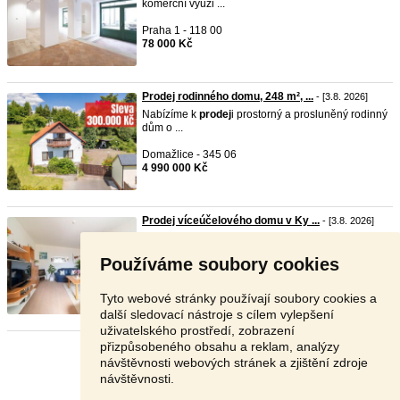
komerční využi ...
Praha 1 - 118 00
78 000 Kč
Prodej rodinného domu, 248 m², ...
- [3.8. 2026]
Nabízíme k
prodej
i prostorný a prosluněný rodinný
dům o ...
Domažlice - 345 06
4 990 000 Kč
Prodej víceúčelového domu v Ky ...
- [3.8. 2026]
Velmi zajímavá nabídka
prodej
e víceúčelového
domu v cen ...
Používáme soubory cookies
Sokolov - 357 51
4 350 000 Kč
Tyto webové stránky používají soubory cookies a
další sledovací nástroje s cílem vylepšení
uživatelského prostředí, zobrazení
přizpůsobeného obsahu a reklam, analýzy
Stránka:
1
2
3
Další
návštěvnosti webových stránek a zjištění zdroje
návštěvnosti.