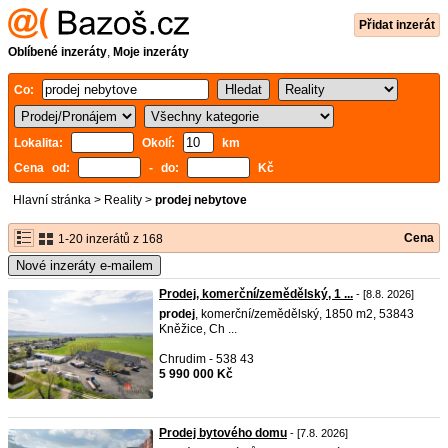
Přidat inzerát
Oblíbené inzeráty
,
Moje inzeráty
Co:
Lokalita:
Okolí:
km
Cena od:
- do:
Kč
Hlavní stránka
>
Reality
>
prodej nebytove
Cena
1-20 inzerátů z 168
Nové inzeráty e-mailem
Prodej, komerční/zemědělský, 1 ...
- [8.8. 2026]
prodej
, komerční/zemědělský, 1850 m2, 53843
Kněžice, Ch ...
Chrudim - 538 43
5 990 000 Kč
Prodej bytového domu
- [7.8. 2026]