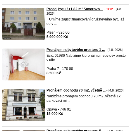
Prodej bytu 3+1 82 m² Suvorovo ...
-
TOP
- [4.8.
2026]
!! Umíme zajistit financování družstevního bytu až
do v ...
Plzeň - 326 00
5 990 000 Kč
Pronájem nebytového prostoru 1 ...
- [4.8. 2026]
Ev.č. 01986 Nabízíme k pronájmu nebytový prostor
v ulic ...
Praha 7 - 170 00
8 500 Kč
Pronájem obchodu 70 m2, včetně ...
- [4.8. 2026]
Nabízíme pronájem obchodu 70 m2, včetně 1x
parkovací mí ...
Opava - 746 01
15 000 Kč