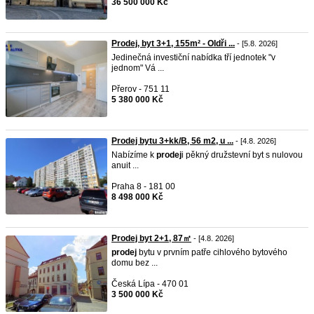
36 500 000 Kč
Prodej, byt 3+1, 155m² - Oldři ...
- [5.8. 2026]
Jedinečná investiční nabídka tří jednotek "v
jednom" Vá ...
Přerov - 751 11
5 380 000 Kč
Prodej bytu 3+kk/B, 56 m2, u ...
- [4.8. 2026]
Nabízíme k
prodej
i pěkný družstevní byt s nulovou
anuit ...
Praha 8 - 181 00
8 498 000 Kč
Prodej byt 2+1, 87㎡
- [4.8. 2026]
prodej
bytu v prvním patře cihlového bytového
domu bez ...
Česká Lípa - 470 01
3 500 000 Kč