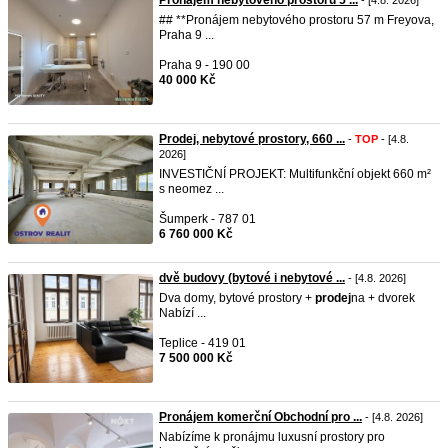
Pronájem nebytového prostoru 5 ...
- [4.8. 2026]
## **Pronájem nebytového prostoru 57 m Freyova,
Praha 9 ...
Praha 9 - 190 00
40 000 Kč
Prodej, nebytové prostory, 660 ...
-
TOP
- [4.8.
2026]
INVESTIČNÍ PROJEKT: Multifunkční objekt 660 m²
s neomez ...
Šumperk - 787 01
6 760 000 Kč
dvě budovy (bytové i nebytové ...
- [4.8. 2026]
Dva domy, bytové prostory +
prodej
na + dvorek
Nabízí ...
Teplice - 419 01
7 500 000 Kč
Pronájem komerční Obchodní pro ...
- [4.8. 2026]
Nabízíme k pronájmu luxusní prostory pro