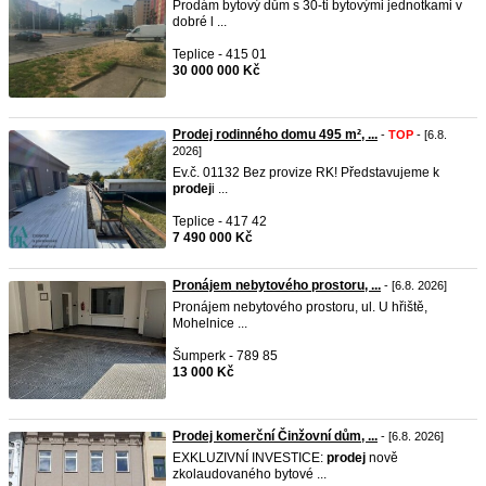
Prodám bytový dům s 30-ti bytovými jednotkami v
dobré l ...
Teplice - 415 01
30 000 000 Kč
Prodej rodinného domu 495 m², ...
-
TOP
- [6.8.
2026]
Ev.č. 01132 Bez provize RK! Představujeme k
prodej
i ...
Teplice - 417 42
7 490 000 Kč
Pronájem nebytového prostoru, ...
- [6.8. 2026]
Pronájem nebytového prostoru, ul. U hřiště,
Mohelnice ...
Šumperk - 789 85
13 000 Kč
Prodej komerční Činžovní dům, ...
- [6.8. 2026]
EXKLUZIVNÍ INVESTICE:
prodej
nově
zkolaudovaného bytové ...