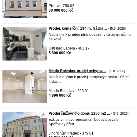
Přerov - 750 02
30 000 000 Kč
Prodej, komerční, 194 m, Nádra ...
- [5.8. 2026]
Nabízíme k
prodej
i plně obsazený činžovní dům o
celkové ...
Ústí nad Labem - 403 17
5 800 000 Kč
Mladá Boleslav, prodej nebytov ...
- [5.8. 2026]
Nabízíme Vám k
prodej
i nebytový prostor 106 m² ,
s vlas ...
Mladá Boleslav - 293 01
4 890 000 Kč
Prodej činžovního domu 1250 m2 ...
- [5.8. 2026]
Exkluzivní novorenesanční budova bývalé
Spořitelny před ...
Jindřichův Hradec - 379 01