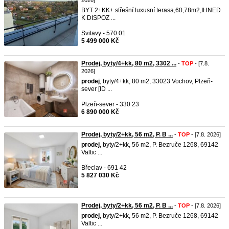
2026]
BYT 2+KK+ střešní luxusní terasa,60,78m2,IHNED
K DISPOZ ...
Svitavy - 570 01
5 499 000 Kč
Prodej, byty/4+kk, 80 m2, 3302 ...
-
TOP
- [7.8.
2026]
prodej
, byty/4+kk, 80 m2, 33023 Vochov, Plzeň-
sever [ID ...
Plzeň-sever - 330 23
6 890 000 Kč
Prodej, byty/2+kk, 56 m2, P. B ...
-
TOP
- [7.8. 2026]
prodej
, byty/2+kk, 56 m2, P. Bezruče 1268, 69142
Valtic ...
Břeclav - 691 42
5 827 030 Kč
Prodej, byty/2+kk, 56 m2, P. B ...
-
TOP
- [7.8. 2026]
prodej
, byty/2+kk, 56 m2, P. Bezruče 1268, 69142
Valtic ...