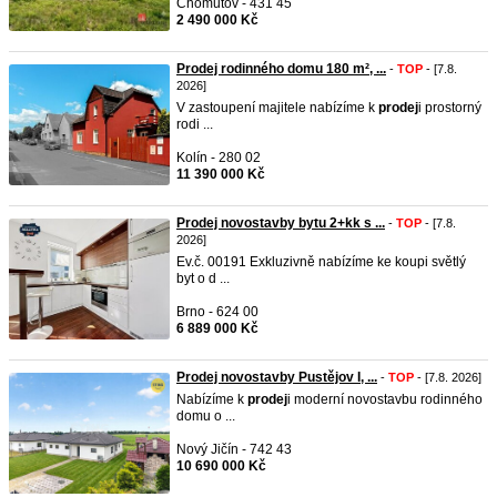
Chomutov - 431 45
2 490 000 Kč
Prodej rodinného domu 180 m², ...
-
TOP
- [7.8.
2026]
V zastoupení majitele nabízíme k
prodej
i prostorný
rodi ...
Kolín - 280 02
11 390 000 Kč
Prodej novostavby bytu 2+kk s ...
-
TOP
- [7.8.
2026]
Ev.č. 00191 Exkluzivně nabízíme ke koupi světlý
byt o d ...
Brno - 624 00
6 889 000 Kč
Prodej novostavby Pustějov I, ...
-
TOP
- [7.8. 2026]
Nabízíme k
prodej
i moderní novostavbu rodinného
domu o ...
Nový Jičín - 742 43
10 690 000 Kč