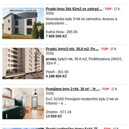
Prodej bytu 3kk 92m2 se zahrad ...
-
TOP
- [7.8.
2026]
Novostavba bytu 3+kk se zahradou, terasou a
parkováním ...
Kutná Hora - 285 06
7 900 000 Kč
Prodej, byty/1+kk, 36.8 m2, Po ...
-
TOP
- [7.8.
2026]
prodej
, byty/1+kk, 36.8 m2, Poděbradova 2842/1,
Jižní P ...
Plzeň - 301 00
4 288 800 Kč
Pronájem byty 2+kk, 36 m² - Vr ...
-
TOP
- [7.8.
2026]
Ev.č. 02160 Pronájem moderního bytu 2+kk ve
Vrbovci – k ...
Znojmo - 671 24
13 000 Kč