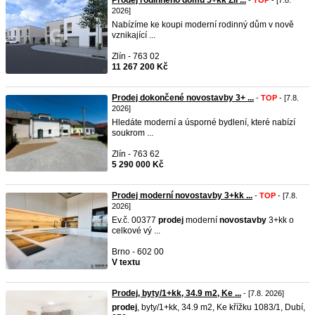
Prodej rodinného domu 5+kk Zlí ...
-
TOP
- [7.8.
2026]
Nabízíme ke koupi moderní rodinný dům v nově
vznikající ...
Zlín - 763 02
11 267 200 Kč
Prodej dokončené novostavby 3+ ...
-
TOP
- [7.8.
2026]
Hledáte moderní a úsporné bydlení, které nabízí
soukrom ...
Zlín - 763 62
5 290 000 Kč
Prodej moderní novostavby 3+kk ...
-
TOP
- [7.8.
2026]
Ev.č. 00377
prodej
moderní
novostavby
3+kk o
celkové vý ...
Brno - 602 00
V textu
Prodej, byty/1+kk, 34.9 m2, Ke ...
- [7.8. 2026]
prodej
, byty/1+kk, 34.9 m2, Ke křížku 1083/1, Dubí,