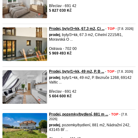
Břeclav - 691 42
5 827 030 Kč
Prodej, byty/3+kk, 67.3 m2, Ci ...
-
TOP
- [7.8. 2026]
prodej
, byty/3+kk, 67.3 m2, Cihelní 2215/81,
Moravská O ...
Ostrava - 702 00
5 969 493 Kč
Prodej, byty/1+kk, 49 m2, P. B ...
-
TOP
- [7.8. 2026]
prodej
, byty/1+kk, 49 m2, P. Bezruče 1268, 69142
Valtic ...
Břeclav - 691 42
5 604 600 Kč
Prodej, pozemky/bydlení, 881 m ...
-
TOP
- [7.8.
2026]
prodej
, pozemky/bydlení, 881 m2, Nádražní 242,
43145 Bř ...