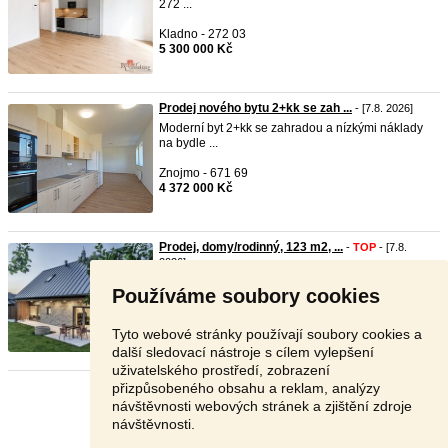
272 ...
Kladno - 272 03
5 300 000 Kč
Prodej nového bytu 2+kk se zah ...
- [7.8. 2026]
Moderní byt 2+kk se zahradou a nízkými náklady
na bydle ...
Znojmo - 671 69
4 372 000 Kč
Prodej, domy/rodinný, 123 m2, ...
-
TOP
- [7.8.
2026]
prodej
novostavby
zdravého a moderního domu v
Používáme soubory cookies
Hejnicích ...
Liberec - 463 62
Tyto webové stránky používají soubory cookies a
Dohodou
další sledovací nástroje s cílem vylepšení
uživatelského prostředí, zobrazení
přizpůsobeného obsahu a reklam, analýzy
Stránka:
1
2
3
Další
návštěvnosti webových stránek a zjištění zdroje
návštěvnosti.