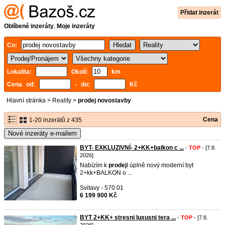
Přidat inzerát
Oblíbené inzeráty
,
Moje inzeráty
Co:
Lokalita:
Okolí:
km
Cena od:
- do:
Kč
Hlavní stránka
>
Reality
>
prodej novostavby
Cena
1-20 inzerátů z 435
Nové inzeráty e-mailem
BYT- EXKLUZIVNÍ- 2+KK+balkon c ...
-
TOP
- [7.8.
2026]
Nabízím k
prodej
I úplně nový moderní byt
2+kk+BALKON o ...
Svitavy - 570 01
6 199 900 Kč
BYT 2+KK+ stresni luxusni tera ...
-
TOP
- [7.8.