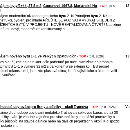
ájem, byty/2+kk, 37.5 m2, Cottonové 1967/8, Mariánské Ho
12
-
TOP
- [6.8.
]
ájem moderního nízkoenergetického
bytu
2+kkPronájem
bytu
2+KK po
nstrukci, bydlení pro mladé PŘIJĎTE SE PODÍVAT A VYBRAT SI JEDEN Z
ÍZENÝCH BYTŮ V PROJEKTU - NOVĚ REVITALIZOVANÁ ČTVRŤ ! Nabízíme
onájmu nový, moderně zrekonstruovaný b ...
ájem nového bytu 1+1 ve Velkých Opatovicích
13
-
TOP
- [6.8. 2026]
v s duší, kde najdete klid i vše potřebné po ruce. Nabízíme do pronájmu
torný byt 1+1 o výměře 32 m2 s balkonem a se sklepní kójí. Byt prošel
letní rekonstrukcí, jsou zde plastová okna, která zajistí ticho a útulno uvnitř
. Součástí ...
hodobé ubytování pro firmy a dělníky – okolí Trutnova
V 
-
TOP
- [6.8. 2026]
zíme dlouhodobé ubytování nedaleko Trutnova s celkovou kapacitou až 30
. Ubytování je vhodné zejména pro stavební firmy, montážní pracovníky a
íky působící na stavbě dálnice nebo na dalších projektech v okolí. K dispozici
 pokoje s ...