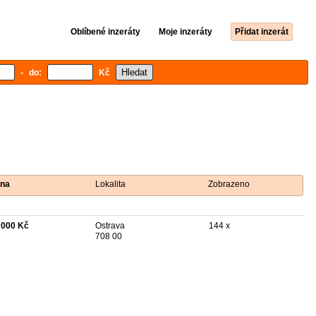
Oblíbené inzeráty
Moje inzeráty
Přidat inzerát
- do:
Kč
na
Lokalita
Zobrazeno
 000 Kč
Ostrava
144 x
708 00