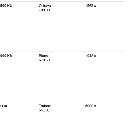
 500 Kč
Ostrava
1565 x
709 00
 900 Kč
Blansko
1943 x
679 63
textu
Trutnov
6000 x
541 01