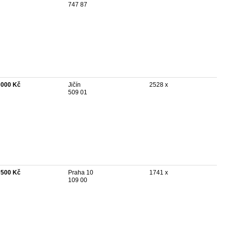
747 87
 000 Kč
Jičín
2528 x
509 01
 500 Kč
Praha 10
1741 x
109 00