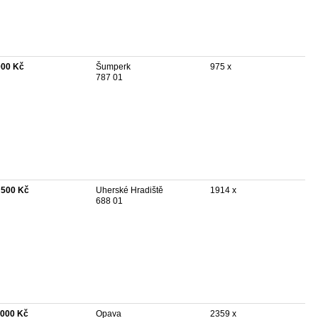
000 Kč
Šumperk
975 x
787 01
 500 Kč
Uherské Hradiště
1914 x
688 01
 000 Kč
Opava
2359 x