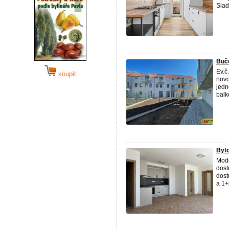
Slad
Bučo
Ev.č
koupit
novo
jedn
balko
Byto
Mode
dost
dost
a 1+