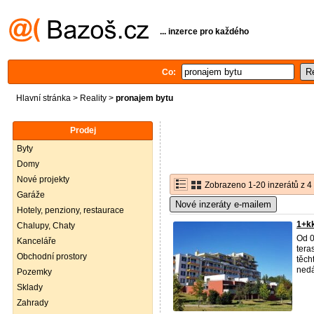
... inzerce pro každého
Co:
Hlavní stránka
>
Reality
>
pronajem bytu
Prodej
Byty
Domy
Nové projekty
Zobrazeno 1-20 inzerátů z 4
Garáže
Nové inzeráty e-mailem
Hotely, penziony, restaurace
1+kk
Chalupy, Chaty
Od 0
Kanceláře
tera
Obchodní prostory
těch
nedá
Pozemky
Sklady
Zahrady