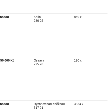
hodou
Kolín
869 x
280 02
750 000 Kč
Ostrava
190 x
725 28
hodou
Rychnov nad Kněžnou
3834 x
517 91