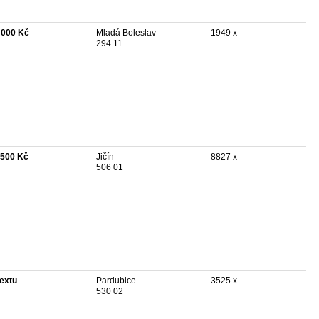
 000 Kč
Mladá Boleslav
1949 x
294 11
 500 Kč
Jičín
8827 x
506 01
textu
Pardubice
3525 x
530 02