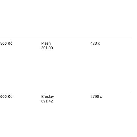
 500 Kč
Plzeň
473 x
301 00
 000 Kč
Břeclav
2790 x
691 42