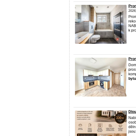
Pron
2026
Pron
reko
NAB
k pr
Pron
Domo
pros
komp
bytu
Dlou
Nabí
osob
děln
jsou: