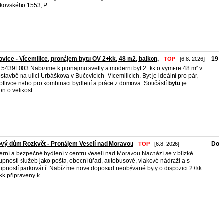
kovského 1553, P ...
vice - Vícemilice, pronájem bytu OV 2+kk, 48 m2, balkon,
19
-
TOP
- [6.8. 2026]
. 5439L003 Nabízíme k pronájmu světlý a moderní byt 2+kk o výměře 48 m² v
stavbě na ulici Urbáškova v Bučovicích–Vícemilicích. Byt je ideální pro pár,
otlivce nebo pro kombinaci bydlení a práce z domova. Součástí
bytu
je
n o velikost ...
vý dům Rozkvět - Pronájem Veselí nad Moravou
Do
-
TOP
- [6.8. 2026]
rní a bezpečné bydlení v centru Veselí nad Moravou Nachází se v blízké
upnosti služeb jako pošta, obecní úřad, autobusové, vlakové nádraží a s
upností parkování. Nabízíme nové doposud neobývané byty o dispozici 2+kk
kk připraveny k ...