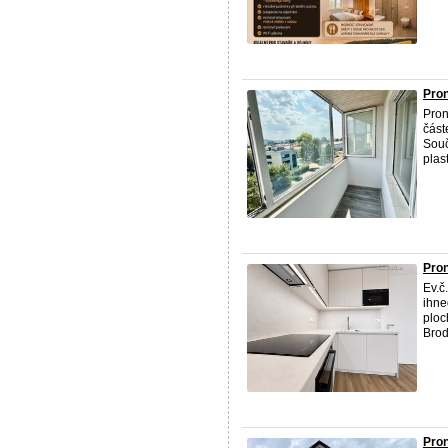
Pro
Pron
část
Souč
plas
Pron
Ev.č
ihne
plo
Brod
Pron