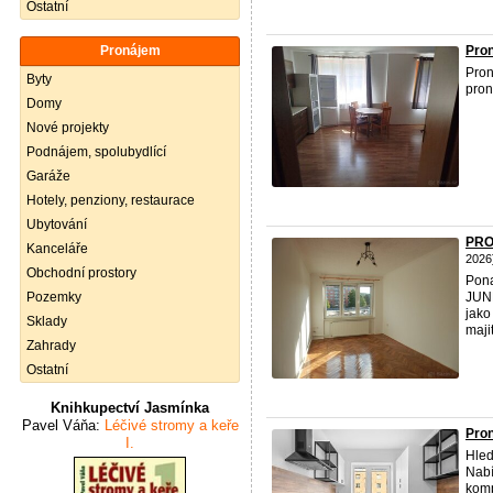
Ostatní
Pronájem
Pro
Pro
Byty
pron
Domy
Nové projekty
Podnájem, spolubydlící
Garáže
Hotely, penziony, restaurace
Ubytování
PRO
Kanceláře
2026
Obchodní prostory
Pona
Pozemky
JUNK
jako
Sklady
majit
Zahrady
Ostatní
Knihkupectví Jasmínka
Pavel Váňa:
Léčivé stromy a keře
Pron
I.
Hled
Nabí
komp