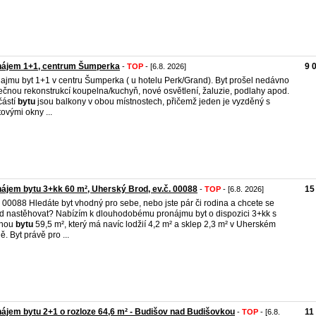
nájem 1+1, centrum Šumperka
9 
-
TOP
- [6.8. 2026]
ajmu byt 1+1 v centru Šumperka ( u hotelu Perk/Grand). Byt prošel nedávno
ečnou rekonstrukcí koupelna/kuchyň, nové osvětlení, žaluzie, podlahy apod.
ástí
bytu
jsou balkony v obou místnostech, přičemž jeden je vyzděný s
tovými okny ...
ájem bytu 3+kk 60 m², Uherský Brod, ev.č. 00088
15
-
TOP
- [6.8. 2026]
. 00088 Hledáte byt vhodný pro sebe, nebo jste pár či rodina a chcete se
d nastěhovat? Nabízím k dlouhodobému pronájmu byt o dispozici 3+kk s
chou
bytu
59,5 m², který má navíc lodžií 4,2 m² a sklep 2,3 m² v Uherském
ě. Byt právě pro ...
ájem bytu 2+1 o rozloze 64,6 m² - Budišov nad Budišovkou
11
-
TOP
- [6.8.