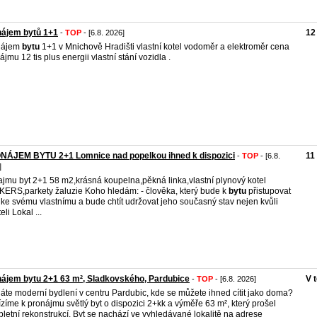
nájem bytů 1+1
12
-
TOP
- [6.8. 2026]
nájem
bytu
1+1 v Mnichově Hradišti vlastní kotel vodoměr a elektroměr cena
ájmu 12 tis plus energii vlastní stání vozidla .
NÁJEM BYTU 2+1 Lomnice nad popelkou ihned k dispozici
11
-
TOP
- [6.8.
]
jmu byt 2+1 58 m2,krásná koupelna,pěkná linka,vlastní plynový kotel
ERS,parkety žaluzie Koho hledám: - člověka, který bude k
bytu
přistupovat
 ke svému vlastnímu a bude chtít udržovat jeho současný stav nejen kvůli
eli Lokal ...
ájem bytu 2+1 63 m², Sladkovského, Pardubice
V 
-
TOP
- [6.8. 2026]
áte moderní bydlení v centru Pardubic, kde se můžete ihned cítit jako doma?
zíme k pronájmu světlý byt o dispozici 2+kk a výměře 63 m², který prošel
letní rekonstrukcí. Byt se nachází ve vyhledávané lokalitě na adrese