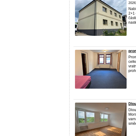
2026
Nabí
2+1 
část
nast
pron
Pro
celk
vrat
proh
Dlou
Dlo
Mors
varn
směr