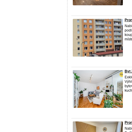
Pron
Nabí
podl
koup
místn
Byt 
Exkl
Výhl
byto
kuch
Pron
Nabí