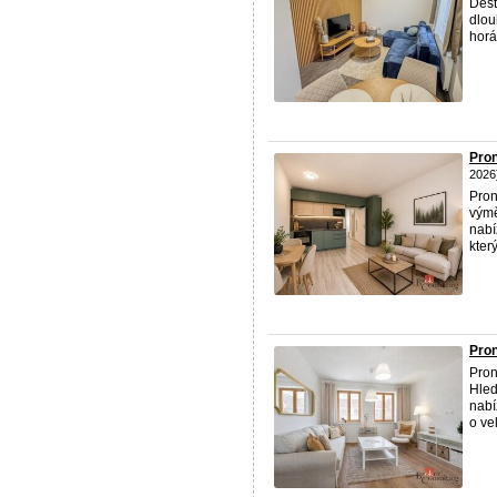
Dešt
dlou
horác
Pron
2026
Pro
výmě
nabí
který
Pron
Pron
Hled
nabí
o vel