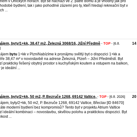
ném v Orlických horách. Byt se nachází ve 2. patře domu a je vhodný jak pro
hodobé bydlení, tak i jako pohodlné zázemí pro ty, kteří hledají rekreační byt v
h ...
ájem, byty/1+kk, 38.47 m2, Železná 3068/16, Jižní Předmě
14
-
TOP
- [6.8.
]
nájem
bytu
1+kk v PlzniNabízíme k pronájmu světlý byt o dispozici 1+kk a
ře 38,47 m² v novostavbě na adrese Železná, Plzeň – Jižní Předměstí. Byt
zí prakticky řešený obytný prostor s kuchyňským koutem a vstupem na balkon,
 je ideální ...
ájem, byty/2+kk, 50 m2, P. Bezruče 1268, 69142 Valtice,
20
-
TOP
- [6.8. 2026]
ájem, byty/2+kk, 50 m2, P. Bezruče 1268, 69142 Valtice, Břeclav [ID 84670]
áte moderní bydlení bez kompromisů? Tento byt v projektu Atrium Valtice
zí ideální kombinaci – novostavbu, skvělou polohu a praktickou dispozici. Byt
ikost ...