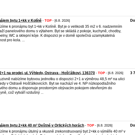
ájem bytu 1+kk v Kolíně
Do
-
TOP
- [6.8. 2026]
zíme k pronájmu byt 1+kk v Kolíně. Byt je o velikosti 35 m2 v 6. nadzemním
aží panelového domu s výtahem. Byt se skládá z pokoje, kuchyně, chodby,
elny, WC a sklepní kóje. K dispozici je v domě společná uzamykatelná
ost pro kola. ...
2+1 na prodej, ul. Výhledy, Ostrava - Hošťálkovi, 136370
3 
-
TOP
- [6.8. 2026]
uzivně nabízíme bytovou jednotku o dispozici 2+1 a výměrou 48,5 m² na ulici
edy v Ostravě Hošťálkovicích. Byt se nachází ve 4. NP nízkopodlažního
vého domu a disponuje prostorným obývacím pokojem otevřeným do
yně, což vytváří vzdušný ...
ájem bytu 2+kk 40 m² Deštné v Orlických horách
Do
-
TOP
- [6.8. 2026]
zíme k pronájmu útulný a vkusně zrekonstruovaný byt 2+kk o výměře 40 m² v