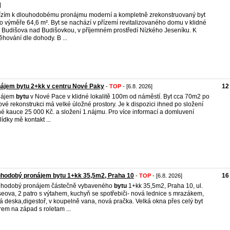
]
zím k dlouhodobému pronájmu moderní a kompletně zrekonstruovaný byt
o výměře 64,6 m². Byt se nachází v přízemí revitalizovaného domu v klidné
i Budišova nad Budišovkou, v příjemném prostředí Nízkého Jeseníku. K
ěhování dle dohody. B ...
ájem bytu 2+kk v centru Nové Paky
12
-
TOP
- [6.8. 2026]
nájem
bytu
v Nové Pace v klidné lokalitě 100m od náměstí. Byt cca 70m2 po
ové rekonstrukci má velké úložné prostory. Je k dispozici ihned po složení
né kauce 25 000 Kč. a složení 1.nájmu. Pro více informací a domluvení
lídky mě kontakt ...
hodobý pronájem bytu 1+kk 35,5m2, Praha 10
16
-
TOP
- [6.8. 2026]
uhodobý pronájem částečně vybaveného
bytu
1+kk 35,5m2, Praha 10, ul.
eova, 2 patro s výtahem, kuchyň se spotřebiči- nová lednice s mrazákem,
á deska,digestoř, v koupelně vana, nová pračka. Velká okna přes celý byt
em na západ s roletam ...