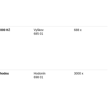
 000 Kč
Vyškov
688 x
685 01
hodou
Hodonín
3000 x
698 01