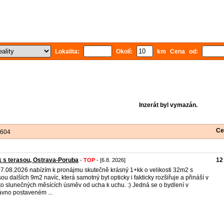
Lokalita:
Okolí:
km Cena od:
Inzerát byl vymazán.
Ce
 604
 s terasou, Ostrava-Poruba
12
-
TOP
- [6.8. 2026]
7.08.2026 nabízím k pronájmu skutečně krásný 1+kk o velikosti 32m2 s
sou dalších 9m2 navíc, která samotný byt opticky i fakticky rozšiřuje a přináší v
to slunečných měsících úsměv od ucha k uchu. :) Jedná se o bydlení v
vno postaveném ...