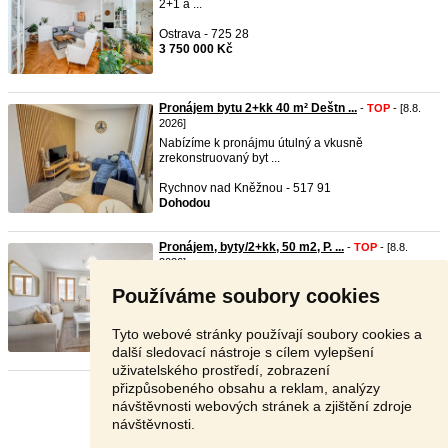
2+1 a ...
Ostrava - 725 28
3 750 000 Kč
Pronájem bytu 2+kk 40 m² Deštn ...
-
TOP
- [8.8.
2026]
Nabízíme k pronájmu útulný a vkusně
zrekonstruovaný byt ...
Rychnov nad Kněžnou - 517 91
Dohodou
Pronájem, byty/2+kk, 50 m2, P. ...
-
TOP
- [8.8.
2026]
Pronájem, byty/2+kk, 50 m2, P. Bezruče 1268,
Používáme soubory cookies
69142 Valt ...
Břeclav - 691 42
Tyto webové stránky používají soubory cookies a
20 000 Kč
další sledovací nástroje s cílem vylepšení
uživatelského prostředí, zobrazení
přizpůsobeného obsahu a reklam, analýzy
Stránka:
1
2
3
Další
návštěvnosti webových stránek a zjištění zdroje
návštěvnosti.