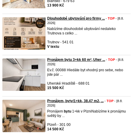
Blansko - 679 63
13 900 Kč
Dlouhodobé ubytování pro firmy ...
-
TOP
- [8.8.
2026]
Nabízíme dlouhodobé ubytování nedaleko
Trutnova s celko ...
Trutnov - 541 01
V textu
Pronájem bytu 3+kk 60 m², Uher ...
-
TOP
- [8.8.
2026]
Ev.č. 00088 Hledáte byt vhodný pro sebe, nebo
jste pár ...
Uherské Hradiště - 688 01
15 500 Kč
Pronájem, byty/1+kk, 38.47 m2, ...
-
TOP
- [8.8.
2026]
Pronájem
bytu
1+kk v PlzniNabízíme k pronájmu
světlý by ...
Plzeň - 301 00
14 500 Kč