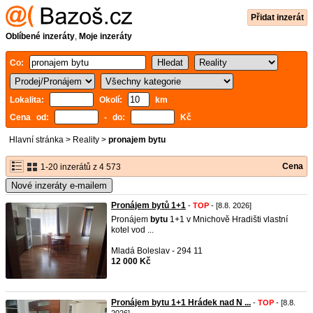
Přidat inzerát
Oblíbené inzeráty
,
Moje inzeráty
Co:
Lokalita:
Okolí:
km
Cena od:
- do:
Kč
Hlavní stránka
>
Reality
>
pronajem bytu
Cena
1-20 inzerátů z 4 573
Nové inzeráty e-mailem
Pronájem bytů 1+1
-
TOP
- [8.8. 2026]
Pronájem
bytu
1+1 v Mnichově Hradišti vlastní
kotel vod ...
Mladá Boleslav - 294 11
12 000 Kč
Pronájem bytu 1+1 Hrádek nad N ...
-
TOP
- [8.8.