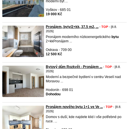
moderní byt ...
Vyškov - 685 01
19 000 Kč
Pronájem, byty/2+kk, 37.5 m2, ...
-
TOP
- [8.8.
2026]
Pronájem moderního nízkoenergetického
bytu
2+kkPronájem ...
Ostrava - 709 00
12 500 Kč
Bytový dům Rozkvět - Pronájem ...
-
TOP
- [8.8.
2026]
Moderní a bezpečné bydlení v centru Veselí nad
Moravou ...
Hodonín - 698 01
Dohodou
Pronájem nového bytu 1+1 ve Ve ...
-
TOP
- [8.8.
2026]
Domov s duší, kde najdete klid i vše potřebné po
ruce. ...