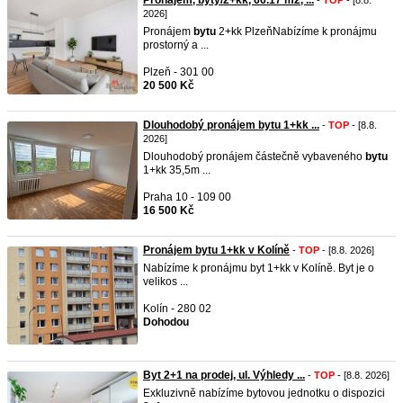
Pronájem, byty/2+kk, 66.17 m2, ...
-
TOP
- [8.8.
2026]
Pronájem
bytu
2+kk PlzeňNabízíme k pronájmu
prostorný a ...
Plzeň - 301 00
20 500 Kč
Dlouhodobý pronájem bytu 1+kk ...
-
TOP
- [8.8.
2026]
Dlouhodobý pronájem částečně vybaveného
bytu
1+kk 35,5m ...
Praha 10 - 109 00
16 500 Kč
Pronájem bytu 1+kk v Kolíně
-
TOP
- [8.8. 2026]
Nabízíme k pronájmu byt 1+kk v Kolíně. Byt je o
velikos ...
Kolín - 280 02
Dohodou
Byt 2+1 na prodej, ul. Výhledy ...
-
TOP
- [8.8. 2026]
Exkluzivně nabízíme bytovou jednotku o dispozici