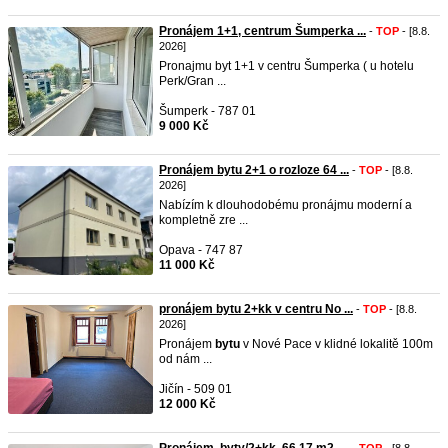
Pronájem 1+1, centrum Šumperka ...
-
TOP
- [8.8.
2026]
Pronajmu byt 1+1 v centru Šumperka ( u hotelu
Perk/Gran ...
Šumperk - 787 01
9 000 Kč
Pronájem bytu 2+1 o rozloze 64 ...
-
TOP
- [8.8.
2026]
Nabízím k dlouhodobému pronájmu moderní a
kompletně zre ...
Opava - 747 87
11 000 Kč
pronájem bytu 2+kk v centru No ...
-
TOP
- [8.8.
2026]
Pronájem
bytu
v Nové Pace v klidné lokalitě 100m
od nám ...
Jičín - 509 01
12 000 Kč