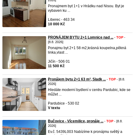
2026]
Pronajmem byt 1+1 v Hrádku nad Nisou. Byt je
vybaven ku ...
Liberec - 463 34
10 000 Kč
PRONÁJEM BYTU 2+1 Lomnice nad ...
-
TOP
-
[8.8. 2026]
Ponajmu byt 2+1 58 m2,krásná koupelna,pěkná
linka,vlast ...
Jičín - 506 01
11 500 Kč
Pronájem bytu 2+1 63 m², Sladk ...
-
TOP
- [8.8.
2026]
Hledáte moderní bydlení v centru Pardubic, kde se
můžet ...
Pardubice - 530 02
V textu
Bučovice - Vícemilice, pronáje ...
-
TOP
- [8.8.
2026]
Ev.č. 5439L003 Nabízíme k pronájmu světlý a