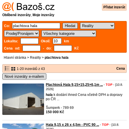
Přidat inzerát
Oblíbené inzeráty
,
Moje inzeráty
Co:
Lokalita:
Okolí:
km
Cena od:
- do:
Kč
Hlavní stránka
>
Reality
>
plachtova hala
Cena
1-20 inzerátů z 43
Nové inzeráty e-mailem
Plachtová Hala 9,15×15,25×6,1m ...
-
TOP
- [10.8.
2026]
hala
k dodání ihned Cena včetně DPH a dopravy
po ČR ...
Šumperk - 789 69
150 000 Kč
Hala 9,15 x 26 x 4,5m - PVC 90 ...
-
TOP
- [10.8.