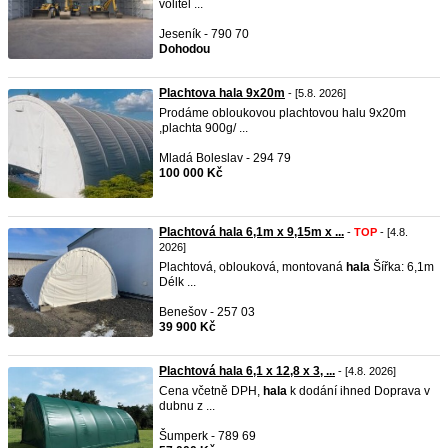
volitel ...
Jeseník - 790 70
Dohodou
Plachtova hala 9x20m
- [5.8. 2026]
Prodáme obloukovou plachtovou halu 9x20m
,plachta 900g/ ...
Mladá Boleslav - 294 79
100 000 Kč
Plachtová hala 6,1m x 9,15m x ...
-
TOP
- [4.8.
2026]
Plachtová, oblouková, montovaná
hala
Šířka: 6,1m
Délk ...
Benešov - 257 03
39 900 Kč
Plachtová hala 6,1 x 12,8 x 3, ...
- [4.8. 2026]
Cena včetně DPH,
hala
k dodání ihned Doprava v
dubnu z ...
Šumperk - 789 69