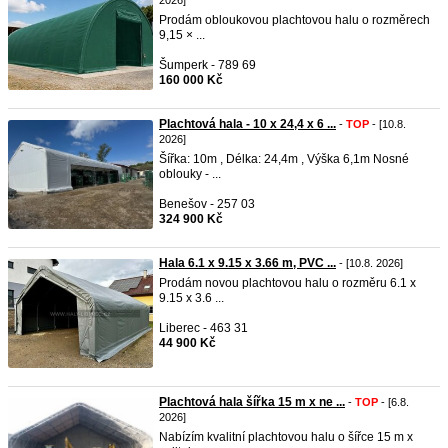
2026]
Prodám obloukovou plachtovou halu o rozměrech
9,15 × ...
Šumperk - 789 69
160 000 Kč
Plachtová hala - 10 x 24,4 x 6 ...
-
TOP
- [10.8.
2026]
Šířka: 10m , Délka: 24,4m , Výška 6,1m Nosné
oblouky - ...
Benešov - 257 03
324 900 Kč
Hala 6.1 x 9.15 x 3.66 m, PVC ...
- [10.8. 2026]
Prodám novou plachtovou halu o rozměru 6.1 x
9.15 x 3.6 ...
Liberec - 463 31
44 900 Kč
Plachtová hala šířka 15 m x ne ...
-
TOP
- [6.8.
2026]
Nabízím kvalitní plachtovou halu o šířce 15 m x