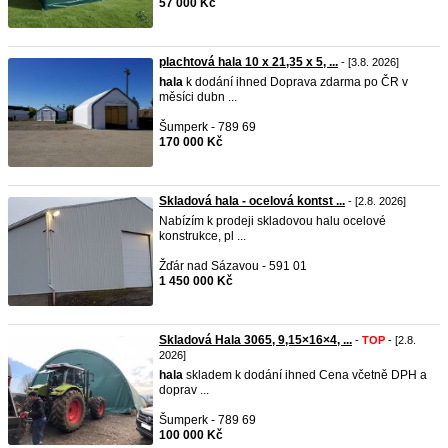
57 000 Kč
plachtová hala 10 x 21,35 x 5, ...
- [3.8. 2026]
hala
k dodání ihned Doprava zdarma po ČR v
měsíci dubn ...
Šumperk - 789 69
170 000 Kč
Skladová hala - ocelová kontst ...
- [2.8. 2026]
Nabízím k prodeji skladovou halu ocelové
konstrukce, pl ...
Žďár nad Sázavou - 591 01
1 450 000 Kč
Skladová Hala 3065, 9,15×16×4, ...
-
TOP
- [2.8.
2026]
hala
skladem k dodání ihned Cena včetně DPH a
doprav ...
Šumperk - 789 69
100 000 Kč