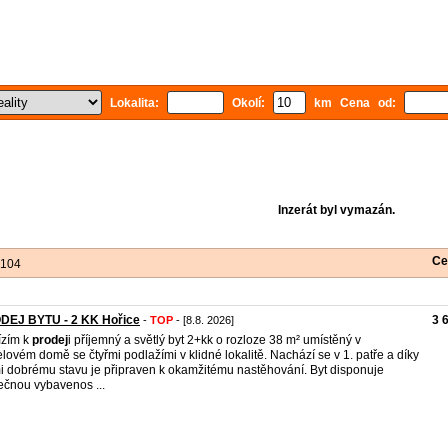
Lokalita:
Okolí:
km Cena od:
Inzerát byl vymazán.
Ce
 104
DEJ BYTU - 2 KK Hořice
3 
-
TOP
- [8.8. 2026]
ízím k
prodej
i příjemný a světlý byt 2+kk o rozloze 38 m² umístěný v
lovém domě se čtyřmi podlažími v klidné lokalitě. Nachází se v 1. patře a díky
i dobrému stavu je připraven k okamžitému nastěhování. Byt disponuje
ečnou vybavenos ...