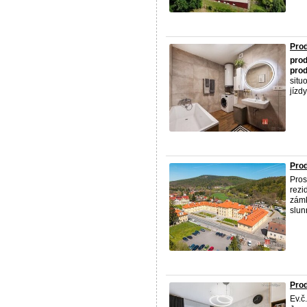
Prod
prod
prod
situ
jízdy
Prod
Pros
rezi
zámk
slun
Prod
Ev.č