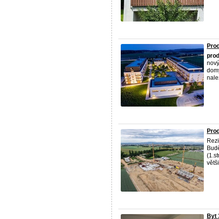
Prod
prod
nový
domy
nale
Prod
Rezi
Budě
(1.s
větši
Byt 