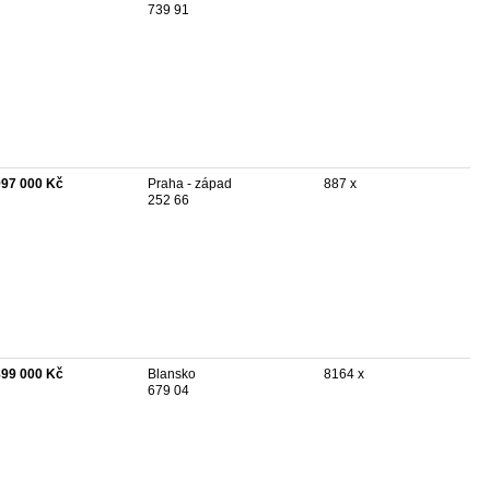
739 91
997 000 Kč
Praha - západ
887 x
252 66
899 000 Kč
Blansko
8164 x
679 04