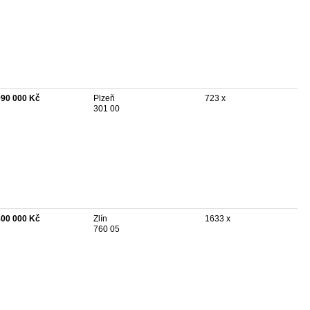
990 000 Kč
Plzeň
723 x
301 00
800 000 Kč
Zlín
1633 x
760 05