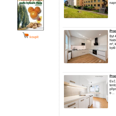
napro
Prod
Byt 
koupit
Nab
m², 
bytě 
Prod
Ev.č
tent
přip
b ...