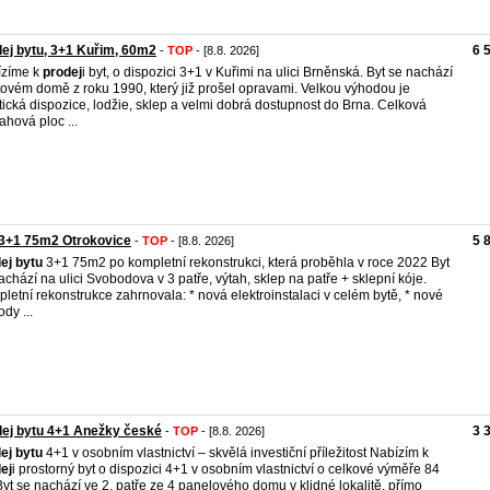
ej bytu, 3+1 Kuřim, 60m2
6 
-
TOP
- [8.8. 2026]
ízíme k
prodej
i byt, o dispozici 3+1 v Kuřimi na ulici Brněnská. Byt se nachází
tovém domě z roku 1990, který již prošel opravami. Velkou výhodou je
tická dispozice, lodžie, sklep a velmi dobrá dostupnost do Brna. Celková
ahová ploc ...
 3+1 75m2 Otrokovice
5 
-
TOP
- [8.8. 2026]
ej
bytu
3+1 75m2 po kompletní rekonstrukci, která proběhla v roce 2022 Byt
achází na ulici Svobodova v 3 patře, výtah, sklep na patře + sklepní kóje.
letní rekonstrukce zahrnovala: * nová elektroinstalaci v celém bytě, * nové
dy ...
ej bytu 4+1 Anežky české
3 
-
TOP
- [8.8. 2026]
ej
bytu
4+1 v osobním vlastnictví – skvělá investiční příležitost Nabízím k
ej
i prostorný byt o dispozici 4+1 v osobním vlastnictví o celkové výměře 84
Byt se nachází ve 2. patře ze 4 panelového domu v klidné lokalitě, přímo