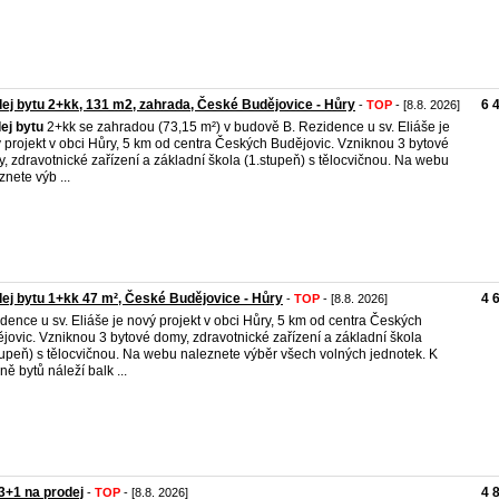
ej bytu 2+kk, 131 m2, zahrada, České Budějovice - Hůry
6 
-
TOP
- [8.8. 2026]
ej
bytu
2+kk se zahradou (73,15 m²) v budově B. Rezidence u sv. Eliáše je
 projekt v obci Hůry, 5 km od centra Českých Budějovic. Vzniknou 3 bytové
, zdravotnické zařízení a základní škola (1.stupeň) s tělocvičnou. Na webu
znete výb ...
ej bytu 1+kk 47 m², České Budějovice - Hůry
4 
-
TOP
- [8.8. 2026]
dence u sv. Eliáše je nový projekt v obci Hůry, 5 km od centra Českých
jovic. Vzniknou 3 bytové domy, zdravotnické zařízení a základní škola
tupeň) s tělocvičnou. Na webu naleznete výběr všech volných jednotek. K
ně bytů náleží balk ...
3+1 na prodej
4 
-
TOP
- [8.8. 2026]