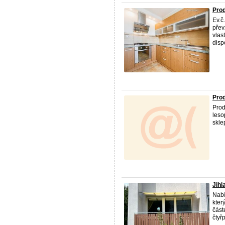
Prod
Ev.č
přev
vlas
dispo
Prod
Prod
leso
skle
Jihl
Nab
kter
část
čtyř