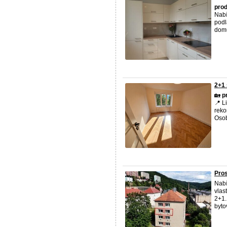
prod
Nab
podl
domu
2+1 
🏡
p
📍 L
reko
Osob
Pros
Nab
vlas
2+1.
byto