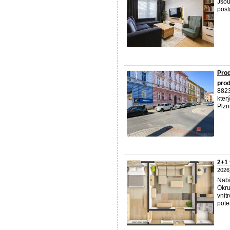
Jsou
post
Prod
prod
8823
kter
Plzni
2+1 
2026
Nab
Okru
vnit
pote