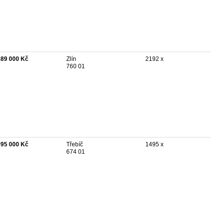
689 000 Kč
Zlín
2192 x
760 01
995 000 Kč
Třebíč
1495 x
674 01