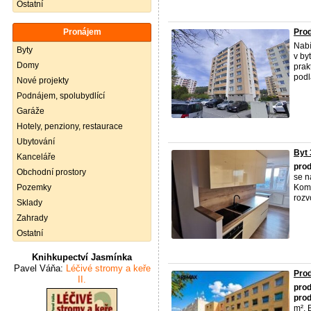
Ostatní
Pronájem
Prod
Nab
Byty
v by
Domy
prak
podl
Nové projekty
Podnájem, spolubydlící
Garáže
Hotely, penziony, restaurace
Ubytování
Byt
Kanceláře
prod
Obchodní prostory
se n
Pozemky
Komp
rozvo
Sklady
Zahrady
Ostatní
Knihkupectví Jasmínka
Pavel Váňa:
Léčivé stromy a keře
Prod
II.
prod
prod
m². 