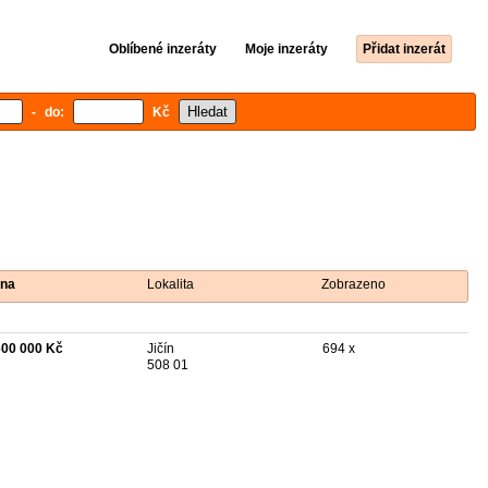
Oblíbené inzeráty
Moje inzeráty
Přidat inzerát
- do:
Kč
na
Lokalita
Zobrazeno
600 000 Kč
Jičín
694 x
508 01