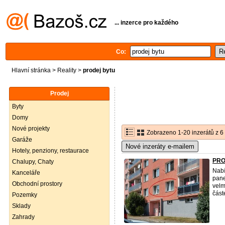
... inzerce pro každého
Co:
Hlavní stránka
>
Reality
>
prodej bytu
Prodej
Byty
Domy
Nové projekty
Zobrazeno 1-20 inzerátů z 6
Garáže
Nové inzeráty e-mailem
Hotely, penziony, restaurace
PRO
Chalupy, Chaty
Nab
Kanceláře
pane
Obchodní prostory
velm
část
Pozemky
Sklady
Zahrady