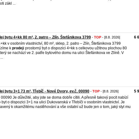
ti zákl ...
ej bytu 4+kk 80 m², 2. patro – Zlín, Štefánikova 3799
6 
-
TOP
- [8.8. 2026]
4+kk v osobním vlastnictví, 80 m², sklep, 2. patro – Zlín, Štefánikova 3799
ízíme k
prodej
i prostorný byt o dispozici 4+kk s celkovou užitnou plochou 80
který se nachází ve 2. patře bytového domu na ulici Štefánikova ve Zlíně. V
...
ej bytu 3+1 73 m², Třebíč - Nové Dvory, ev.č. 00090
5 
-
TOP
- [8.8. 2026]
. 00090 Je důležité, aby jste se doma dobře cítili. A přesně takový pocit nabízí
o byt o dispozici 3+1 na ulici Dukovanská v Třebíči v osobním vlastnictví. Je
ravený k okamžitému nastěhování a vše ostatní už bude jen o tom, jaký styl mu