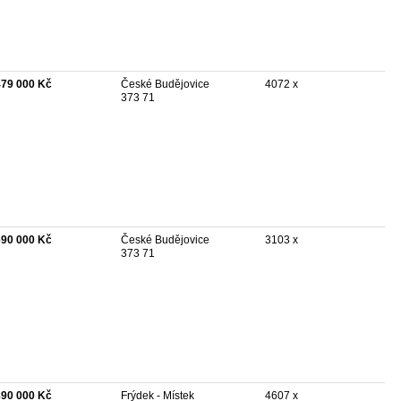
479 000 Kč
České Budějovice
4072 x
373 71
690 000 Kč
České Budějovice
3103 x
373 71
890 000 Kč
Frýdek - Místek
4607 x