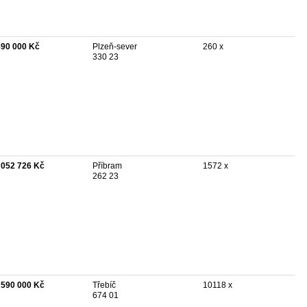
890 000 Kč
Plzeň-sever
260 x
330 23
 052 726 Kč
Příbram
1572 x
262 23
 590 000 Kč
Třebíč
10118 x
674 01