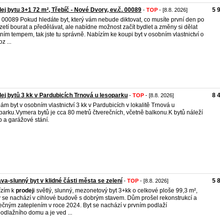
ej bytu 3+1 72 m², Třebíč - Nové Dvory, ev.č. 00089
5 
-
TOP
- [8.8. 2026]
. 00089 Pokud hledáte byt, který vám nebude diktovat, co musíte první den po
zetí bourat a předělávat, ale nabídne možnost začít bydlet a změny si dělat
tním tempem, tak jste tu správně. Nabízím ke koupi byt v osobním vlastnictví o
z ...
ej bytů 3 kk v Pardubicích Trnová u lesoparku
8 
-
TOP
- [8.8. 2026]
ám byt v osobním vlastnictví 3 kk v Pardubicích v lokalitě Trnová u
parku.Vymera bytů je cca 80 metrů čtverečních, včetně balkonu.K bytů náleží
p a garážové stání.
ava-slunný byt v klidné části města se zelení
5 
-
TOP
- [8.8. 2026]
ízím k
prodej
i světlý, slunný, mezonetový byt 3+kk o celkové ploše 99,3 m²,
ý se nachází v cihlové budově s dobrým stavem. Dům prošel rekonstrukcí a
ečným zateplením v roce 2024. Byt se nachází v prvním podlaží
podlažního domu a je ved ...