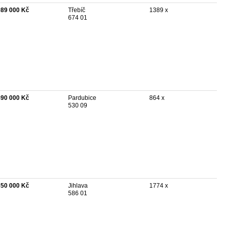
989 000 Kč
Třebíč
1389 x
674 01
490 000 Kč
Pardubice
864 x
530 09
850 000 Kč
Jihlava
1774 x
586 01