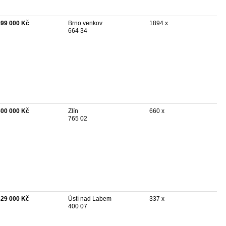
599 000 Kč
Brno venkov
1894 x
664 34
800 000 Kč
Zlín
660 x
765 02
329 000 Kč
Ústí nad Labem
337 x
400 07