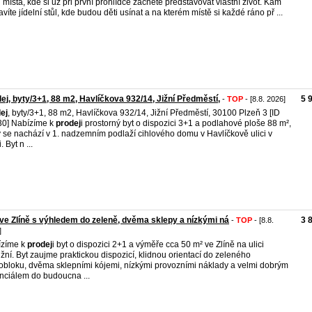
 místa, kde si už při první prohlídce začnete představovat vlastní život. Kam
avíte jídelní stůl, kde budou děti usínat a na kterém místě si každé ráno př ...
ej, byty/3+1, 88 m2, Havlíčkova 932/14, Jižní Předměstí,
5 
-
TOP
- [8.8. 2026]
ej
, byty/3+1, 88 m2, Havlíčkova 932/14, Jižní Předměstí, 30100 Plzeň 3 [ID
0] Nabízíme k
prodej
i prostorný byt o dispozici 3+1 a podlahové ploše 88 m²,
ý se nachází v 1. nadzemním podlaží cihlového domu v Havlíčkově ulici v
. Byt n ...
ve Zlíně s výhledem do zeleně, dvěma sklepy a nízkými ná
3 
-
TOP
- [8.8.
]
ízíme k
prodej
i byt o dispozici 2+1 a výměře cca 50 m² ve Zlíně na ulici
žní. Byt zaujme praktickou dispozicí, klidnou orientací do zeleného
robloku, dvěma sklepními kójemi, nízkými provozními náklady a velmi dobrým
nciálem do budoucna ...