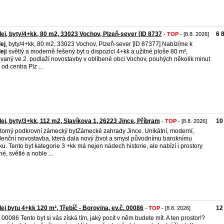
ej, byty/4+kk, 80 m2, 33023 Vochov, Plzeň-sever [ID 8737
6 
-
TOP
- [8.8. 2026]
ej
, byty/4+kk, 80 m2, 33023 Vochov, Plzeň-sever [ID 87377] Nabízíme k
ej
i světlý a moderně řešený byt o dispozici 4+kk a užitné ploše 80 m²,
ovaný ve 2. podlaží novostavby v oblíbené obci Vochov, pouhých několik minut
 od centra Plz ...
ej, byty/3+kk, 112 m2, Slavíkova 1, 26223 Jince, Příbram
10
-
TOP
- [8.8. 2026]
torný podkrovní zámecký bytZámecké zahrady Jince. Unikátní, moderní,
denční novostavba, která dala nový život a smysl původnímu baroknímu
u. Tento byt kategorie 3 +kk má nejen nádech historie, ale nabízí i prostory
né, světlé a noble ...
ej bytu 4+kk 120 m², Třebíč - Borovina, ev.č. 00086
12
-
TOP
- [8.8. 2026]
. 00086 Tento byt si vás získá tím, jaký pocit v něm budete mít. A ten prostor!?