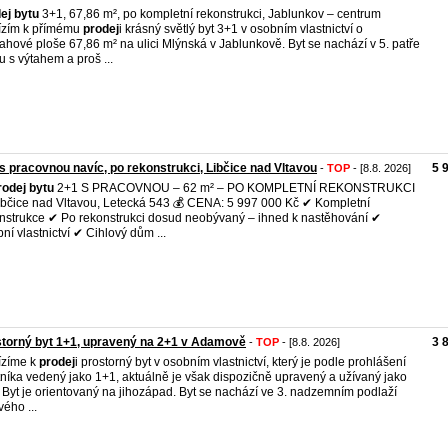
ej
bytu
3+1, 67,86 m², po kompletní rekonstrukci, Jablunkov – centrum
ízím k přímému
prodej
i krásný světlý byt 3+1 v osobním vlastnictví o
ahové ploše 67,86 m² na ulici Mlýnská v Jablunkově. Byt se nachází v 5. patře
 s výtahem a proš ...
s pracovnou navíc, po rekonstrukci, Libčice nad Vltavou
5 
-
TOP
- [8.8. 2026]
rodej
bytu
2+1 S PRACOVNOU – 62 m² – PO KOMPLETNÍ REKONSTRUKCI
ibčice nad Vltavou, Letecká 543 💰 CENA: 5 997 000 Kč ✔ Kompletní
nstrukce ✔ Po rekonstrukci dosud neobývaný – ihned k nastěhování ✔
ní vlastnictví ✔ Cihlový dům ...
torný byt 1+1, upravený na 2+1 v Adamově
3 
-
TOP
- [8.8. 2026]
ízíme k
prodej
i prostorný byt v osobním vlastnictví, který je podle prohlášení
tníka vedený jako 1+1, aktuálně je však dispozičně upravený a užívaný jako
 Byt je orientovaný na jihozápad. Byt se nachází ve 3. nadzemním podlaží
vého ...