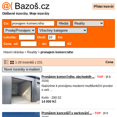
Přidat inzerát
Oblíbené inzeráty
,
Moje inzeráty
Co:
Lokalita:
Okolí:
km
Cena od:
- do:
Kč
Hlavní stránka
>
Reality
>
pronajem komercniho
Cena
1-20 inzerátů z 231
Nové inzeráty e-mailem
Pronájem komerčního, obchodníh ...
-
TOP
- [8.8.
2026]
Nabízíme k pronájmu moderní multifunkční prostor
o veli ...
Kolín - 280 02
14 000 Kč
Pronájem kanceláří s parkování ...
-
TOP
- [8.8.