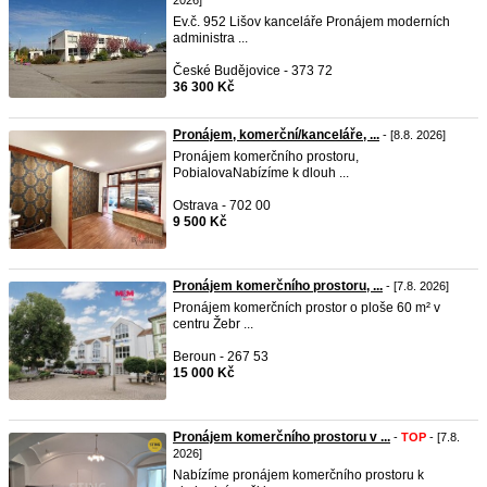
2026]
Ev.č. 952 Lišov kanceláře Pronájem moderních
administra ...
České Budějovice - 373 72
36 300 Kč
Pronájem, komerční/kanceláře, ...
- [8.8. 2026]
Pronájem komerčního prostoru,
PobialovaNabízíme k dlouh ...
Ostrava - 702 00
9 500 Kč
Pronájem komerčního prostoru, ...
- [7.8. 2026]
Pronájem komerčních prostor o ploše 60 m² v
centru Žebr ...
Beroun - 267 53
15 000 Kč
Pronájem komerčního prostoru v ...
-
TOP
- [7.8.
2026]
Nabízíme pronájem komerčního prostoru k