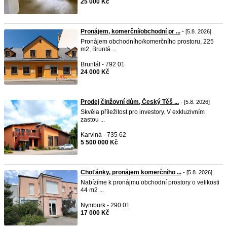
25 000 Kč
Pronájem, komerční/obchodní pr ...
- [5.8. 2026]
Pronájem obchodního/komerčního prostoru, 225
m2, Bruntá ...
Bruntál - 792 01
24 000 Kč
Prodej činžovní dům, Český Těš ...
- [5.8. 2026]
Skvěla příležitost pro investory. V exkluzivním
zastou ...
Karviná - 735 62
5 500 000 Kč
Choťánky, pronájem komerčního ...
- [5.8. 2026]
Nabízíme k pronájmu obchodní prostory o velikosti
44 m2 ...
Nymburk - 290 01
17 000 Kč