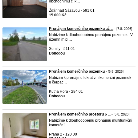
obchodnímu či k ...
Žďár nad Sázavou - 591 01
15 000 Kč
Pronájem komerčního pozemku až ...
- [7.8. 2026]
Nabízíme k dlouhodobému pronájmu pozemek . V
územním pl ...
Semily - 511 01
Dohodou
Pronájem komerčního pozemku
- [6.8. 2026]
Nabízím k pronájmu lukrativní komerční pozemek
u čerpac ...
Kutná Hora - 284 01
Dohodou
Pronájem komerčního prostoru 6 ...
- [5.8. 2026]
Nabízíme k dlouhodobému pronájmu multifunkční
komerční ...
Praha 2 - 120 00