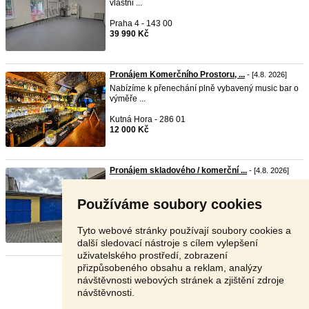
vlastni ...
Praha 4 - 143 00
39 990 Kč
Pronájem Komerčního Prostoru, ...
- [4.8. 2026]
Nabízíme k přenechání plně vybavený music bar o
výměře ...
Kutná Hora - 286 01
12 000 Kč
Pronájem skladového / komerční ...
- [4.8. 2026]
Pronájem skladového / komerčního prostoru 55 m,
+ kan ...
Používáme soubory cookies
Praha 9 - 199 00
24 000 Kč
Tyto webové stránky používají soubory cookies a
další sledovací nástroje s cílem vylepšení
uživatelského prostředí, zobrazení
přizpůsobeného obsahu a reklam, analýzy
Stránka:
1
2
3
Další
návštěvnosti webových stránek a zjištění zdroje
návštěvnosti.