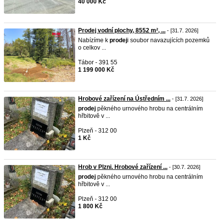
40 000 Kč
Prodej vodní plochy, 8552 m², ...
- [31.7. 2026]
Nabízíme k
prodej
i soubor navazujících pozemků
o celkov ...
Tábor - 391 55
1 199 000 Kč
Hrobové zařízení na Ústředním ...
- [31.7. 2026]
prodej
pěkného urnového hrobu na centrálním
hřbitově v ...
Plzeň - 312 00
1 Kč
Hrob v Plzni. Hrobové zařízení ...
- [30.7. 2026]
prodej
pěkného urnového hrobu na centrálním
hřbitově v ...
Plzeň - 312 00
1 800 Kč