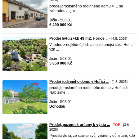
2026]
prodej
prostorného rodinného domu 4+1 se
zahradou a gar ...
Jičín - 508 01
6 490 000 Kč
Prodej bytu 2+kk 49 m2, Hořice ...
- [4.8. 2026]
V jedné z nejklidnějších a nejzelenější části Hořic
vzn ...
Jičín - 508 01
5 850 000 Kč
Prodej rodinného domu v Hořicí ...
- [4.8. 2026]
prodej
prostorného rodinného domu v Hořicích
Nabízíme ...
Jičín - 508 01
Dohodou
Prodej, pozemek určený k výsta ...
-
TOP
- [3.8.
2026]
Představte si, že stavíte svůj vysněný dům tam, kde