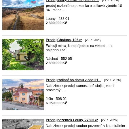
Prodej louky, 10841 m², Tuchoř ...
- [27.7. 2026]
prodej
rozlehlého pozemku o celkové výměře 10
841 m² na ...
Louny - 438 01
2 800 000 Kč
Prodej Chalupa, 106㎡
- [25.7. 2026]
Existují místa, kam přijedete na víkend… a
najednou se ...
Náchod - 552 05
2 890 000 Kč
Prodej rodinného domu v obci H ...
- [22.7. 2026]
Nabízíme k
prodej
i samostatně stojící, velmi
prostorný, ...
Jičín - 508 01
6 950 000 Kč
Prodej pozemek Louky, 27801㎡
- [22.7. 2026]
Nabízíme k
prodej
i soubor pozemků v katastrálním