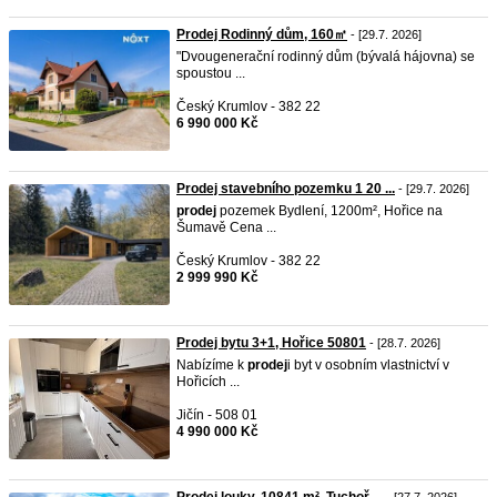
Prodej Rodinný dům, 160㎡
- [29.7. 2026]
"Dvougenerační rodinný dům (bývalá hájovna) se
spoustou ...
Český Krumlov - 382 22
6 990 000 Kč
Prodej stavebního pozemku 1 20 ...
- [29.7. 2026]
prodej
pozemek Bydlení, 1200m², Hořice na
Šumavě Cena ...
Český Krumlov - 382 22
2 999 990 Kč
Prodej bytu 3+1, Hořice 50801
- [28.7. 2026]
Nabízíme k
prodej
i byt v osobním vlastnictví v
Hořicích ...
Jičín - 508 01
4 990 000 Kč