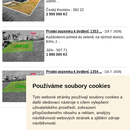
území ...
Český Krumlov - 382 22
2 950 000 Kč
Prodej pozemku k bydlení, 1353 ...
- [19.7. 2026]
Každodenní pohled do zeleně, na východ slunce,
ticho, z ...
Jičín - 507 71
1 890 000 Kč
Prodej pozemku k bydlení, 1354 ...
- [16.7. 2026]
Každodenní pohled do zeleně, na východ slunce,
ticho, z ...
Používáme soubory cookies
Jičín - 507 71
1 890 000 Kč
Tyto webové stránky používají soubory cookies a
další sledovací nástroje s cílem vylepšení
uživatelského prostředí, zobrazení
přizpůsobeného obsahu a reklam, analýzy
Stránka:
1
2
3
Další
návštěvnosti webových stránek a zjištění zdroje
návštěvnosti.