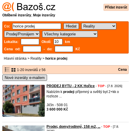
Přidat inzerát
Oblíbené inzeráty
,
Moje inzeráty
Co:
Lokalita:
Okolí:
km
Cena od:
- do:
Kč
Hlavní stránka
>
Reality
>
horice prodej
Cena
1-20 inzerátů z 56
Nové inzeráty e-mailem
PRODEJ BYTU - 2 KK Hořice
-
TOP
- [7.8. 2026]
Nabízím k
prodej
i příjemný a světlý byt 2+kk o
rozloze ...
Jičín - 508 01
3 600 000 Kč
Prodej, domy/rodinný, 158 m2, ...
-
TOP
- [7.8.