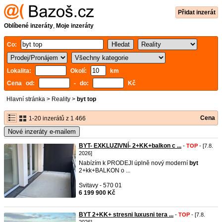
Přidat inzerát
Oblíbené inzeráty
,
Moje inzeráty
Co:
Lokalita:
Okolí:
km
Cena od:
- do:
Kč
Hlavní stránka
>
Reality
>
byt top
Cena
1-20 inzerátů z 1 466
Nové inzeráty e-mailem
BYT- EXKLUZIVNÍ- 2+KK+balkon c ...
-
TOP
- [7.8.
2026]
Nabízím k PRODEJI úplně nový moderní
byt
2+kk+BALKON o ...
Svitavy - 570 01
6 199 900 Kč
BYT 2+KK+ stresni luxusni tera ...
-
TOP
- [7.8.