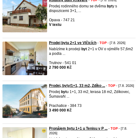
Rodinný dům Kravaře
-
TOP
- [7.8. 2026]
Prodej rodinného domu se dvěma
byt
y s
dispozicemi 3+1, ...
Opava - 747 21
V textu
Prodej bytu 2+1 ve Vlčicích
-
TOP
- [7.8. 2026]
Nabízíme k prodeji
byt
2+1 v OV o výměře 57,6m2
a podla ...
Trutnov - 541 01
2 790 000 Kč
Prodej, byty/1+1, 33 m2, Zdíko ...
-
TOP
- [7.8. 2026]
Prodej
byt
u 1+1, 33 m2, terasa 18 m2, Zdíkovec,
ŠumavaN ...
Prachatice - 384 73
3 490 000 Kč
Pronájem bytu 1+1 u Tenisu v P ...
-
TOP
- [7.8.
2026]