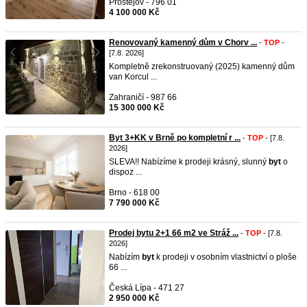
Prostějov - 796 01
4 100 000 Kč
Renovovaný kamenný dům v Chorv ...
-
TOP
-
[7.8. 2026]
Kompletně zrekonstruovaný (2025) kamenný dům
van Korcul ...
Zahraničí - 987 66
15 300 000 Kč
Byt 3+KK v Brně po kompletní r ...
-
TOP
- [7.8.
2026]
SLEVA!! Nabízíme k prodeji krásný, slunný
byt
o
dispoz ...
Brno - 618 00
7 790 000 Kč
Prodej bytu 2+1 66 m2 ve Stráž ...
-
TOP
- [7.8.
2026]
Nabízím
byt
k prodeji v osobním vlastnictví o ploše
66 ...
Česká Lípa - 471 27
2 950 000 Kč