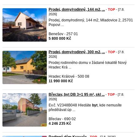
Prodej, domy/rodinný, 144 m2, ...
-
TOP
- [7.8.
2026]
Prodej, domy/rodinný, 144 m2, Mladovice 2, 25701
Popovi ...
Benešov - 257 01
5 800 000 Kč
Prodej, domy/rodinný, 300 m2, ...
-
TOP
- [7.8.
2026]
Prodej rodinného domu v žádané lokalitě Nový
Hradec Krá ...
Hradec Králové - 500 08
11 990 000 Kč
Břeclav, byt DB 3+1 95 m², skl ...
-
TOP
- [7.8.
2026]
Ev.č. V2348B048 Hledáte
byt
, kde nemusíte
předělávat úp ...
Břeclav - 690 02
4 246 235 Kč