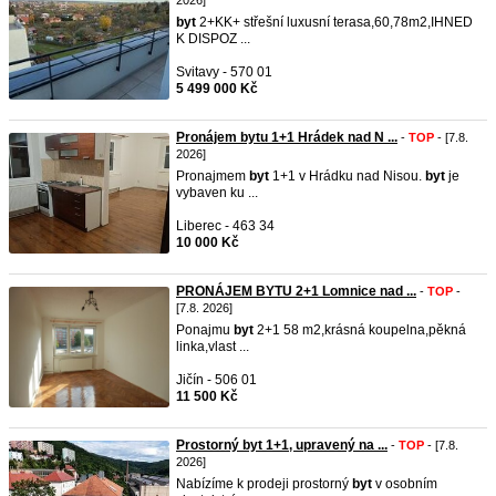
2026]
byt
2+KK+ střešní luxusní terasa,60,78m2,IHNED
K DISPOZ ...
Svitavy - 570 01
5 499 000 Kč
Pronájem bytu 1+1 Hrádek nad N ...
-
TOP
- [7.8.
2026]
Pronajmem
byt
1+1 v Hrádku nad Nisou.
byt
je
vybaven ku ...
Liberec - 463 34
10 000 Kč
PRONÁJEM BYTU 2+1 Lomnice nad ...
-
TOP
-
[7.8. 2026]
Ponajmu
byt
2+1 58 m2,krásná koupelna,pěkná
linka,vlast ...
Jičín - 506 01
11 500 Kč
Prostorný byt 1+1, upravený na ...
-
TOP
- [7.8.
2026]
Nabízíme k prodeji prostorný
byt
v osobním