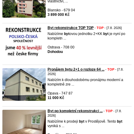
vlastnictví, ...
Blansko - 679 04
3 899 000 Kč
Byt rekonstrukce TOP TOP
-
TOP
- [7.8. 2026]
Nabízíme
byt
ovou jednotku 2+KK
byt
je nyní po
kompletn ...
Ostrava - 708 00
Dohodou
Pronájem bytu 2+1 o rozloze 64 ...
-
TOP
- [7.8.
2026]
Nabízím k dlouhodobému pronájmu moderní a
kompletně zre ...
Opava - 747 87
11 000 Kč
Byt po kompletní rekonstrukci ...
-
TOP
- [7.8.
2026]
Nabízíme k prodeji
byt
v Prostějově. Tento
byt
vyniká s ...