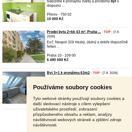
Nabízíme k pronájmu světlý a prostorný
byt
o
dispozici ...
Přerov - 750 02
10 000 Kč
Prodej bytu 2+kk 43 m², Praha ...
-
TOP
- [7.8.
2026]
Ev.č. Neapol 329 Hezký, útulný a dobře dispozičně
řešen ...
Praha 10 - 109 00
6 490 000 Kč
Byt 3+1 k pronájmu 63m2
-
TOP
- [7.8. 2026]
Pronájem
byt
u 3+1 nově udělaný, podlahové
top
ení, rekup ...
Používáme soubory cookies
Prachatice - 384 51
V textu
Tyto webové stránky používají soubory cookies a
další sledovací nástroje s cílem vylepšení
uživatelského prostředí, zobrazení
přizpůsobeného obsahu a reklam, analýzy
Stránka:
1
2
3
Další
návštěvnosti webových stránek a zjištění zdroje
návštěvnosti.