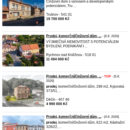
Činžovní dům s výnosem a developerským
potenciálem, Tru ...
Trutnov - 541 01
19 700 000 Kč
Prodej, komerční/činžovní dům, ...
- [6.8. 2026]
VÝJIMEČNÁ NEMOVITOST S POTENCIÁLEM
BYDLENÍ, PODNIKÁNÍ I ...
Rychnov nad Kněžnou - 518 01
11 494 000 Kč
Prodej, komerční/činžovní dům, ...
-
TOP
- [5.8.
2026]
prodej
, komerční/činžovní dům, 298 m2, Kyjovská
373/51, ...
Děčín - 407 46
4 990 000 Kč
Prodej, komerční/činžovní dům, ...
- [4.8. 2026]
prodej
, komerční/činžovní dům, 622 m2, Nádražní
328/22, ...