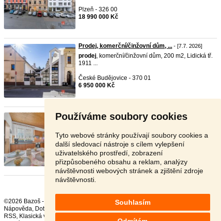
Plzeň - 326 00
18 990 000 Kč
Prodej, komerční/činžovní dům, ...
- [7.7. 2026]
prodej
, komerční/činžovní dům, 200 m2, Lidická tř.
1911 ...
České Budějovice - 370 01
6 950 000 Kč
Používáme soubory cookies
Prodej, komerční/činžovní dům, ...
- [26.6. 2026]
prodej
, komerční/činžovní dům, 220 m2, 54451
Doubravice ...
Tyto webové stránky používají soubory cookies a
další sledovací nástroje s cílem vylepšení
Trutnov - 544 51
uživatelského prostředí, zobrazení
9 199 000 Kč
přizpůsobeného obsahu a reklam, analýzy
návštěvnosti webových stránek a zjištění zdroje
návštěvnosti.
©2026 Bazoš -
Inzerce, Bazar
Souhlasím
Nápověda
,
Dotazy
,
Hodnocení
,
Kontakt
,
Reklama
,
Podmínky
,
Ochrana údajů
,
RSS
,
Odmítám