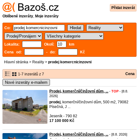
Přidat inzerát
Oblíbené inzeráty
,
Moje inzeráty
Co:
Lokalita:
Okolí:
km
Cena od:
- do:
Kč
Hlavní stránka
>
Reality
>
prodej komercnicinzovni
Cena
1-7 inzerátů z 7
Nové inzeráty e-mailem
Prodej, komerční/činžovní dům, ...
-
TOP
- [8.8.
2026]
prodej
, komerční/činžovní dům, 500 m2, 79082
Písečná, J ...
Jeseník - 790 82
17 100 000 Kč
Prodej, komerční/činžovní dům, ...
- [8.8. 2026]