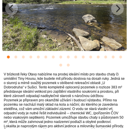
V blízkosti řeky Otavy nabízíme na prodej ideální místo pro stavbu chaty či
umístění Tiny Housu, kde budete mít přírodu doslova na dosah ruky. Jedná se
o slunný a mírně svažitý pozemek v oblíbené rekreační oblasti „U
Dobrodruha“ v Sušici. Tento kompletně oplocený pozemek o rozloze 383 m²
představuje ideální velikost pro zajištění vlastního soukromí a prostoru, při
které zároveň odpadají nadbytečné starosti s náročnou údržbou.
Pozemek je připraven pro okamžité užívání i budoucí výstavbu. Přímo na
pozemku se nachází malý sklad na kola a náčiní, do kterého je zavedena
elektřina, což vám umožní základní zázemí. O vodu se stará vlastní vrt,
odpadní vody je nutné řešit individuálně – chemické WC, (pořízením ČOV
nebo vsakovým septikem). Pozemek umožňuje stavbu chaty s půdorysem 50
m², která může zahrnovat jedno nadzemní podlaží a obytné podkroví.
Lokalita je naprostým rájem pro aktivní jedince a milovníky šumavské přírody.