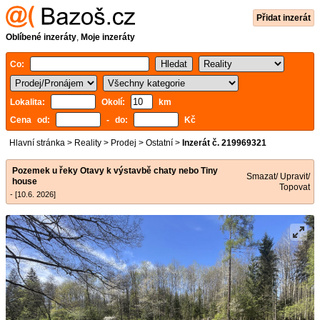
Přidat inzerát
Oblíbené inzeráty
,
Moje inzeráty
Co:
Lokalita:
Okolí:
km
Cena od:
- do:
Kč
Hlavní stránka
>
Reality
>
Prodej
>
Ostatní
>
Inzerát č. 219969321
Pozemek u řeky Otavy k výstavbě chaty nebo Tiny
Smazat/ Upravit/
house
Topovat
- [10.6. 2026]