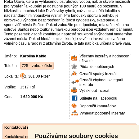
Řeka Otava, která je vyhlášenou pstruhovou vodou, nabízí skvělé možnosti
pro rybaření a koupání je dostupné pouhých 100 metrů od pozemku. V
blízkosti se nachází také Divišovský rybník, což z místa dělá lokalitu s
nadstandardním rybářským vyžitím. Pro fanoušky sportu a pohybu je
obrovskou výhodou bezprostřední blízkost cyklostezky, skateparku a
sportovišť města Sušice. Pokud zatoužíte po odpočinku, relaxační zóna na
ostrově Santos nebo toulky šumavskou přírodou jsou vzdáleny jen pár minut.
Tento pozemek v sobě kombinuje naprosté soukromí s výhodami moderního
zázemí města. Pokud hledáte místo, které je skvělou investicí do vašeho
volného času a radosti z aktivního života, je tato nabídka určena právě vám.
Jméno:
Karolina Kahle
Všechny inzeráty a hodnocení
uživatele
Telefon:
725... zobraz číslo
Přidat do oblíbených
Označit špatný inzerát
Lokalita:
301 00
Plzeň
Označit chybnou kategorii
inzerátu
Vidělo:
1517 lidí
Vytisknout inzerát
Cena:
1 620 000 Kč
Sdílejte na Facebooku
Doporučit kamarádovi
Vyhledat podobné inzeráty
Kontaktovat inzerenta emailem
Používáme soubory cookies
Kontaktovat emailem může pouze ověřený uživatel.