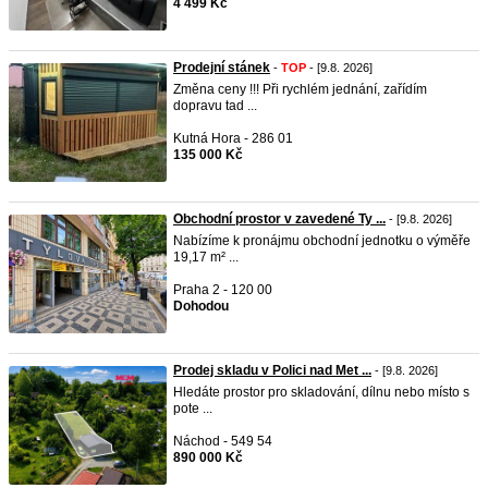
4 499 Kč
Prodejní stánek
-
TOP
- [9.8. 2026]
Změna ceny !!! Při rychlém jednání, zařídím
dopravu tad ...
Kutná Hora - 286 01
135 000 Kč
Obchodní prostor v zavedené Ty ...
- [9.8. 2026]
Nabízíme k pronájmu obchodní jednotku o výměře
19,17 m² ...
Praha 2 - 120 00
Dohodou
Prodej skladu v Polici nad Met ...
- [9.8. 2026]
Hledáte prostor pro skladování, dílnu nebo místo s
pote ...
Náchod - 549 54
890 000 Kč