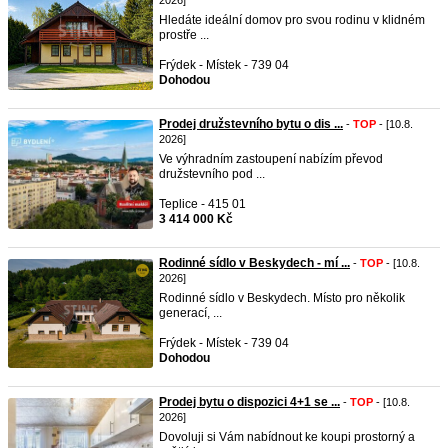
2026]
Hledáte ideální domov pro svou rodinu v klidném
prostře ...
Frýdek - Místek - 739 04
Dohodou
Prodej družstevního bytu o dis ...
-
TOP
- [10.8.
2026]
Ve výhradním zastoupení nabízím převod
družstevního pod ...
Teplice - 415 01
3 414 000 Kč
Rodinné sídlo v Beskydech - mí ...
-
TOP
- [10.8.
2026]
Rodinné sídlo v Beskydech. Místo pro několik
generací, ...
Frýdek - Místek - 739 04
Dohodou
Prodej bytu o dispozici 4+1 se ...
-
TOP
- [10.8.
2026]
Dovoluji si Vám nabídnout ke koupi prostorný a