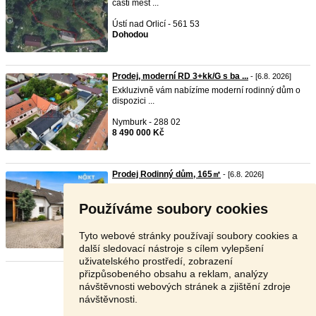
části měst ...
Ústí nad Orlicí - 561 53
Dohodou
Prodej, moderní RD 3+kk/G s ba ...
- [6.8. 2026]
Exkluzivně vám nabízíme moderní rodinný dům o
dispozici ...
Nymburk - 288 02
8 490 000 Kč
Prodej Rodinný dům, 165㎡
- [6.8. 2026]
Rodinný dům se zahradou, parkováním a
potenciálem další ...
Používáme soubory cookies
Praha - východ - 294 76
8 690 000 Kč
Tyto webové stránky používají soubory cookies a
další sledovací nástroje s cílem vylepšení
uživatelského prostředí, zobrazení
přizpůsobeného obsahu a reklam, analýzy
Stránka:
1
2
3
Další
návštěvnosti webových stránek a zjištění zdroje
návštěvnosti.