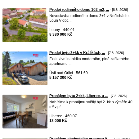
Prodej rodinného domu 102 m2, ...
- [8.8. 2026]
Novostavba rodinného domu 3+1 v Nečichách u
Loun V obc ...
Louny - 440 01
8 380 000 Kč
Prodej bytu 3+kk v Králíkách, ...
- [7.8. 2026]
Exkluzivní nabídka moderního, plně zařízeného
apartmánu ...
Ústí nad Orlicí - 561 69
5 157 300 Kč
Pronájem bytu 2+kk, Liberec, u ...
- [7.8. 2026]
Nabízíme k pronájmu světlý byt 2+kk o výměře 40
m² v př ...
Liberec - 460 07
13 000 Kč