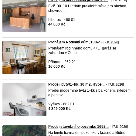
Pronájem obchodního prostoru 9 ...
- [7.8. 2026]
Ev.č. 00110 Hledáte praktické místo pro obchod,
showroo ...
Liberec - 460 01
44 000 Kč
Pronájem Rodinný dům, 100㎡
- [7.8. 2026]
Pronájem rodinného domu 4+1+garáž se
zahradou v Obecnic ...
Příbram - 262 21
16 000 Kč
Prodej, byty/1+kk, 30 m2, Hybe ...
- [7.8. 2026]
Prodej moderního bytu 1+kk s balkonem, sklepem
a parkov ...
Vyškov - 682 01
4 249 000 Kč
Prodej stavebního pozemku 1692 ...
- [7.8. 2026]
Na tomto travnatém pozemku v krásné a klidné