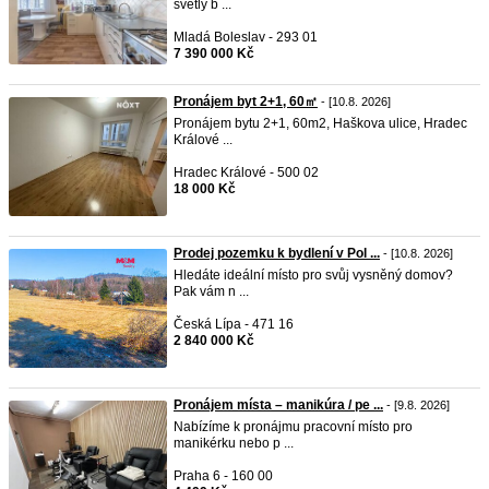
světlý b ...
Mladá Boleslav - 293 01
7 390 000 Kč
Pronájem byt 2+1, 60㎡
- [10.8. 2026]
Pronájem bytu 2+1, 60m2, Haškova ulice, Hradec
Králové ...
Hradec Králové - 500 02
18 000 Kč
Prodej pozemku k bydlení v Pol ...
- [10.8. 2026]
Hledáte ideální místo pro svůj vysněný domov?
Pak vám n ...
Česká Lípa - 471 16
2 840 000 Kč
Pronájem místa – manikúra / pe ...
- [9.8. 2026]
Nabízíme k pronájmu pracovní místo pro
manikérku nebo p ...
Praha 6 - 160 00