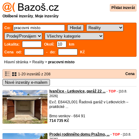
Přidat inzerát
Oblíbené inzeráty
,
Moje inzeráty
Co:
Lokalita:
Okolí:
km
Cena od:
- do:
Kč
Hlavní stránka
>
Reality
>
pracovni misto
Cena
1-20 inzerátů z 208
Nové inzeráty e-mailem
Ivančice - Letkovice, garáž 22 ...
-
TOP
- [10.8.
2026]
Ev.č. E6442L001 Řadová garáž v Letkovicích –
praktické ...
Brno venkov - 664 91
714 735 Kč
Prodej rodinného domu Pražmo, ...
-
TOP
- [10.8.