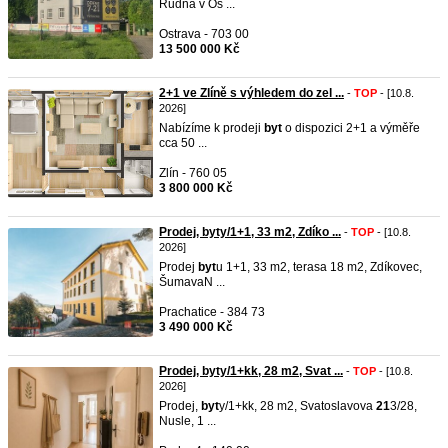
Rudná v Os ...
Ostrava - 703 00
13 500 000 Kč
2+1 ve Zlíně s výhledem do zel ...
-
TOP
- [10.8.
2026]
Nabízíme k prodeji
byt
o dispozici 2+1 a výměře
cca 50 ...
Zlín - 760 05
3 800 000 Kč
Prodej, byty/1+1, 33 m2, Zdíko ...
-
TOP
- [10.8.
2026]
Prodej
byt
u 1+1, 33 m2, terasa 18 m2, Zdíkovec,
ŠumavaN ...
Prachatice - 384 73
3 490 000 Kč
Prodej, byty/1+kk, 28 m2, Svat ...
-
TOP
- [10.8.
2026]
Prodej,
byt
y/1+kk, 28 m2, Svatoslavova
21
3/28,
Nusle, 1 ...