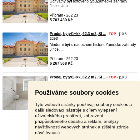
Úchvatný
byt
loftového typuZámecké zahrady
Jince. Unik ...
Příbram - 262 23
5 703 430 Kč
Prodej, byty/1+kk, 62.3 m2, Sl ...
-
TOP
- [10.8.
2026]
Moderní
byt
s nádechem historieZámecké zahrady
Jince. ...
Příbram - 262 23
6 267 568 Kč
Prodej, byty/1+kk, 62.2 m2, Sl ...
-
TOP
- [10.8.
2026]
Zámecké bydleníZámecké zahrady Jince. Unikátní,
Používáme soubory cookies
modern ...
Příbram - 262 23
Tyto webové stránky používají soubory cookies a
6 974 400 Kč
další sledovací nástroje s cílem vylepšení
uživatelského prostředí, zobrazení
přizpůsobeného obsahu a reklam, analýzy
Stránka:
1
2
3
Další
návštěvnosti webových stránek a zjištění zdroje
návštěvnosti.