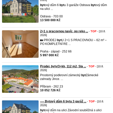
2026]
byt
ový dům 6
byt
u 3 garáže Ostrava
byt
ový dům
na ulici ...
Ostrava - 703 00
13 500 000 Kč
2+1 s pracovnou navíc, po reko ...
-
TOP
- [10.8.
2026]
🏡 PRODEJ
byt
U 2+1 S PRACOVNOU – 62 m² –
PO KOMPLETNÍ RE ...
Praha - západ - 252 66
5 997 000 Kč
Prodej, byty/3+kk, 112 m2, Sla ...
-
TOP
- [10.8.
2026]
Prostorný podkrovní zámecký
byt
Zámecké
zahrady Jince. ...
Příbram - 262 23
10 052 726 Kč
---- Bytový dům 6 bytu 3 garáž ...
-
TOP
- [10.8.
2026]
byt
ový dům na ulici Závodní souběžná s ulici