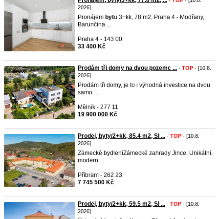
Pronájem, byty/3+kk, 77.8 m2, ...
-
TOP
- [10.8.
2026]
Pronájem
byt
u 3+kk, 78 m2, Praha 4 - Modřany,
Barunčina ...
Praha 4 - 143 00
33 400 Kč
Prodám tři domy na dvou pozemc ...
-
TOP
- [10.8.
2026]
Prodám tři domy, je to i výhodná investice na dvou
samo ...
Mělník - 277 11
19 900 000 Kč
Prodej, byty/2+kk, 85.4 m2, Sl ...
-
TOP
- [10.8.
2026]
Zámecké bydleníZámecké zahrady Jince. Unikátní,
modern ...
Příbram - 262 23
7 745 500 Kč
Prodej, byty/2+kk, 59.5 m2, Sl ...
-
TOP
- [10.8.
2026]