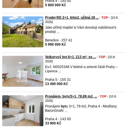
Praha 4 - 140 00
5 800 000 Kč
Prodej RD 2+1, 64m2, užitná 26 ...
-
TOP
- [10.8.
2026]
Jako přímý majitel si Vám dovoluji nabídnout k
prodeji ...
Benešov - 257 41
5 990 000 Kč
Velkorysý byt 6+1, 213 m², se ...
-
TOP
- [10.8.
2026]
Ev.č. N0025346 V klidné a zelené části Prahy –
Lipence ...
Praha 5 - 155 31
13 490 000 Kč
Pronájem, byty/3+1, 78.89 m2, ...
-
TOP
- [10.8.
2026]
Pronájem
byt
u 3+1, 79 m2, Praha 4 - Modřany,
BarunčinaN ...
Praha 4 - 143 00
33 900 Kč