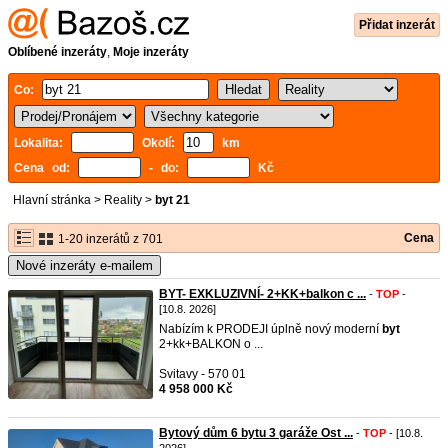
Přidat inzerát
Oblíbené inzeráty
,
Moje inzeráty
Co:
Lokalita:
Okolí:
km
Cena od:
- do:
Kč
Hlavní stránka
>
Reality
>
byt 21
Cena
1-20 inzerátů z 701
Nové inzeráty e-mailem
BYT- EXKLUZIVNÍ- 2+KK+balkon c ...
-
TOP
-
[10.8. 2026]
Nabízím k PRODEJI úplně nový moderní
byt
2+kk+BALKON o ...
Svitavy - 570 01
4 958 000 Kč
Bytový dům 6 bytu 3 garáže Ost ...
-
TOP
- [10.8.