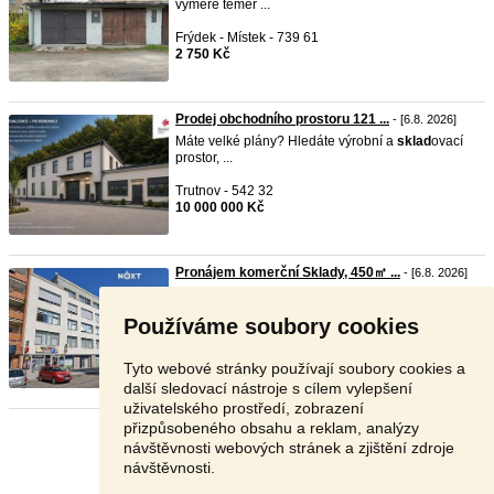
výměře téměř ...
Frýdek - Místek - 739 61
2 750 Kč
Prodej obchodního prostoru 121 ...
- [6.8. 2026]
Máte velké plány? Hledáte výrobní a
sklad
ovací
prostor, ...
Trutnov - 542 32
10 000 000 Kč
Pronájem komerční Sklady, 450㎡ ...
- [6.8. 2026]
Pronájem prostor cca 450 m2, CENTRUM
UNIVERZITA TÁBOR, ...
Používáme soubory cookies
Tábor - 390 01
Dohodou
Tyto webové stránky používají soubory cookies a
další sledovací nástroje s cílem vylepšení
uživatelského prostředí, zobrazení
přizpůsobeného obsahu a reklam, analýzy
Stránka:
1
2
3
Další
návštěvnosti webových stránek a zjištění zdroje
návštěvnosti.