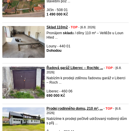
stavební poz ...
Jičín - 508 01
1 490 000 Kč
Sklad 110m2
-
TOP
- [6.8. 2026]
Pronájem
sklad
u / dílny 110 m² – Veltěže u Loun
Hled ...
Louny - 440 01
Dohodou
Řadová garáž Liberec – Rochlic ...
-
TOP
- [6.8.
2026]
Nabízím k prodeji zděnou řadovou garáž v Liberci
– Roch ...
Liberec - 460 06
690 000 Kč
Prodej rodinného domu, 210 m², ...
-
TOP
- [6.8.
2026]
Nabízíme k prodeji pečlivě udržovaný rodinný dům
s příj ...