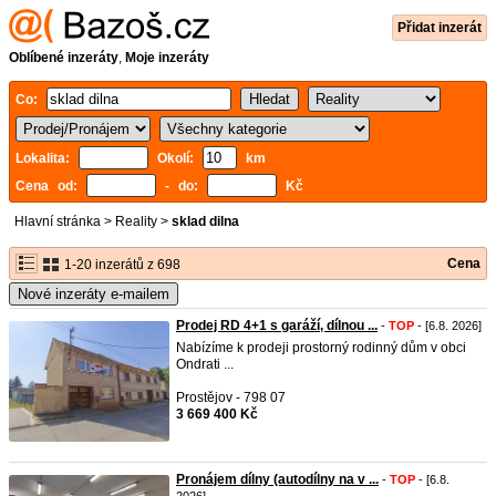
Přidat inzerát
Oblíbené inzeráty
,
Moje inzeráty
Co:
Lokalita:
Okolí:
km
Cena od:
- do:
Kč
Hlavní stránka
>
Reality
>
sklad dilna
Cena
1-20 inzerátů z 698
Nové inzeráty e-mailem
Prodej RD 4+1 s garáží, dílnou ...
-
TOP
- [6.8. 2026]
Nabízíme k prodeji prostorný rodinný dům v obci
Ondrati ...
Prostějov - 798 07
3 669 400 Kč
Pronájem dílny (autodílny na v ...
-
TOP
- [6.8.