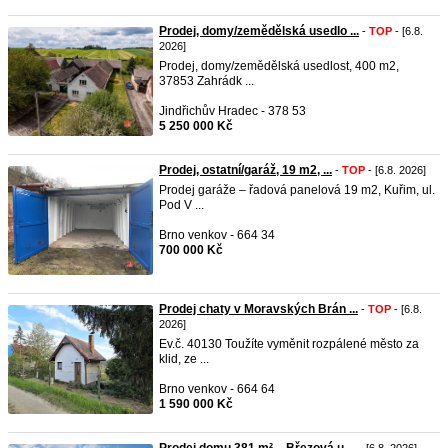
Prodej, domy/zemědělská usedlo ...
-
TOP
- [6.8.
2026]
Prodej, domy/zemědělská usedlost, 400 m2,
37853 Zahrádk ...
Jindřichův Hradec - 378 53
5 250 000 Kč
Prodej, ostatní/garáž, 19 m2, ...
-
TOP
- [6.8. 2026]
Prodej garáže – řadová panelová 19 m2, Kuřim, ul.
Pod V ...
Brno venkov - 664 34
700 000 Kč
Prodej chaty v Moravských Brán ...
-
TOP
- [6.8.
2026]
Ev.č. 40130 Toužíte vyměnit rozpálené město za
klid, ze ...
Brno venkov - 664 64
1 590 000 Kč