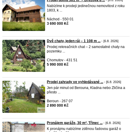
Prodej domu 381 m² – Březová u ...
- [6.8. 2026]
Nabízíme k prodeji jedinečnou nemovitost z roku
1803, k ...
Náchod - 550 01
3 690 000 Kč
Dvě chaty, jeden ráj – 1 108 m ...
- [6.8. 2026]
Prodej rekreačních chat – 2 samostatné chaty na
pozemku ...
Chomutov - 431 51
5 990 000 Kč
Prodej zahrady ve vyhledávané ...
- [6.8. 2026]
Jen pár minut od Berouna, Kladna nebo Zličína a
přesto ...
Beroun - 267 07
2 890 000 Kč
Pronájem garáže, 30 m², Třinec ...
- [6.8. 2026]
K pronájmu nabízíme zděnou řadovou garáž o