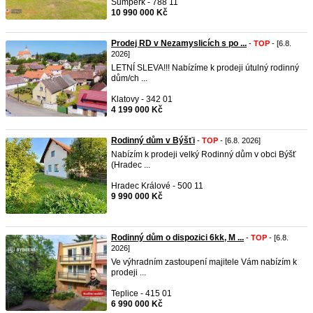
Šumperk - 788 11
10 990 000 Kč
Prodej RD v Nezamyslicích s po ...
-
TOP
- [6.8.
2026]
LETNÍ SLEVA!!! Nabízíme k prodeji útulný rodinný
dům/ch ...
Klatovy - 342 01
4 199 000 Kč
Rodinný dům v Býšťi
-
TOP
- [6.8. 2026]
Nabízím k prodeji velký Rodinný dům v obci Býšť
(Hradec ...
Hradec Králové - 500 11
9 990 000 Kč
Rodinný dům o dispozici 6kk, M ...
-
TOP
- [6.8.
2026]
Ve výhradním zastoupení majitele Vám nabízím k
prodeji ...
Teplice - 415 01
6 990 000 Kč