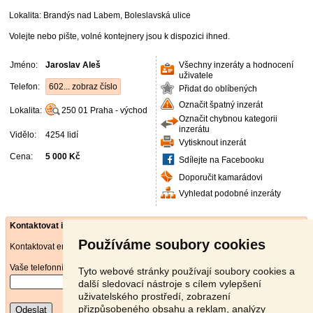
Lokalita: Brandýs nad Labem, Boleslavská ulice
Volejte nebo pište, volné kontejnery jsou k dispozici ihned.
Jméno:
Jaroslav Aleš
Všechny inzeráty a hodnocení
uživatele
Telefon:
602... zobraz číslo
Přidat do oblíbených
Označit špatný inzerát
Lokalita:
250 01
Praha - východ
Označit chybnou kategorii
inzerátu
Vidělo:
4254 lidí
Vytisknout inzerát
Cena:
5 000 Kč
Sdílejte na Facebooku
Doporučit kamarádovi
Vyhledat podobné inzeráty
Kontaktovat inzerenta emailem
Používáme soubory cookies
Kontaktovat emailem může pouze ověřený uživatel.
Vaše telefonní číslo
*
Tyto webové stránky používají soubory cookies a
další sledovací nástroje s cílem vylepšení
uživatelského prostředí, zobrazení
přizpůsobeného obsahu a reklam, analýzy
Odeslat