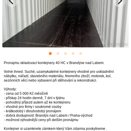
Pronajmu skladovací kontejnery 40 HC v Brandýse nad Labem.
Volné ihned. Suché, uzamykatelné kontejnery vhodné pro uskladnění
nábytku, nářadí, stavebního materiálu, firemního zboží, motorek, kol,
sezónních věcí nebo vybavení při stěhování a rekonstrukci.
Výhody:
- cena od 5 000 Kč měsíčně
- přístup 24 hodin denně, 7 dní v týdnu
- pohodlný příjezd autem až ke kontejneru
- vhodné pro firmy i soukromé osoby
- krátkodobý i dlouhodobý pronájem
- dobrá dostupnost: Brandýs nad Labem / Praha-východ
- možnost výhodnější ceny při delším pronájmu
Kontejner si uzamknete zámkem který Vám zdarma poskytneme .