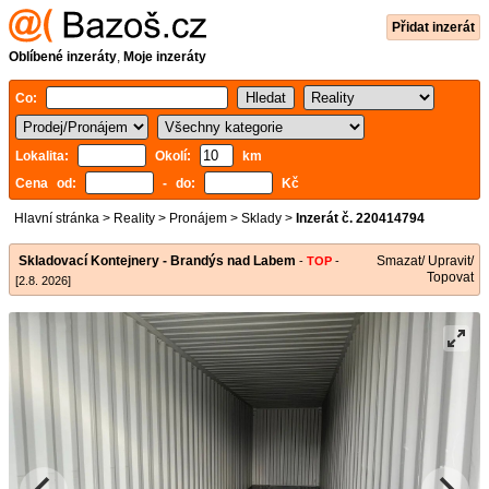
Přidat inzerát
Oblíbené inzeráty
,
Moje inzeráty
Co:
Lokalita:
Okolí:
km
Cena od:
- do:
Kč
Hlavní stránka
>
Reality
>
Pronájem
>
Sklady
>
Inzerát č. 220414794
Skladovací Kontejnery - Brandýs nad Labem
Smazat/ Upravit/
-
TOP
-
Topovat
[2.8. 2026]