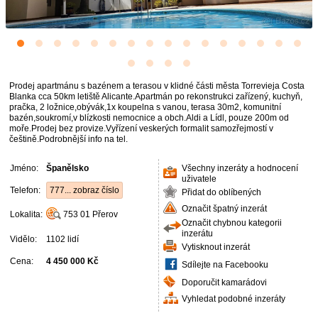
Prodej apartmánu s bazénem a terasou v klidné části města Torrevieja Costa
Blanka cca 50km letiště Alicante.Apartmán po rekonstrukci zařízený, kuchyň,
pračka, 2 ložnice,obývák,1x koupelna s vanou, terasa 30m2, komunitní
bazén,soukromí,v blízkosti nemocnice a obch.Aldi a Lídl, pouze 200m od
moře.Prodej bez provize.Vyřízení veskerých formalit samozřejmostí v
češtině.Podrobnější info na tel.
Jméno:
Španělsko
Všechny inzeráty a hodnocení
uživatele
Telefon:
777... zobraz číslo
Přidat do oblíbených
Označit špatný inzerát
Lokalita:
753 01
Přerov
Označit chybnou kategorii
inzerátu
Vidělo:
1102 lidí
Vytisknout inzerát
Cena:
4 450 000 Kč
Sdílejte na Facebooku
Doporučit kamarádovi
Vyhledat podobné inzeráty