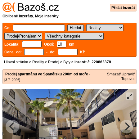
Přidat inzerát
Oblíbené inzeráty
,
Moje inzeráty
Co:
Lokalita:
Okolí:
km
Cena od:
- do:
Kč
Hlavní stránka
>
Reality
>
Prodej
>
Byty
>
Inzerát č. 220863378
Prodej apartmánu ve Španělsku 200m od moře
Smazat/ Upravit/
-
Topovat
[3.7. 2026]