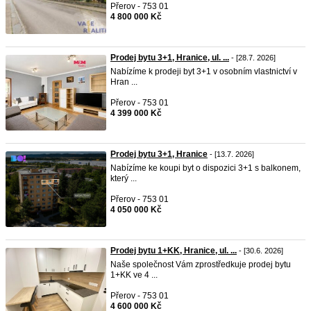
Přerov - 753 01
4 800 000 Kč
Prodej bytu 3+1, Hranice, ul. ...
- [28.7. 2026]
Nabízíme k prodeji byt 3+1 v osobním vlastnictví v
Hran ...
Přerov - 753 01
4 399 000 Kč
Prodej bytu 3+1, Hranice
- [13.7. 2026]
Nabízíme ke koupi byt o dispozici 3+1 s balkonem,
který ...
Přerov - 753 01
4 050 000 Kč
Prodej bytu 1+KK, Hranice, ul. ...
- [30.6. 2026]
Naše společnost Vám zprostředkuje prodej bytu
1+KK ve 4 ...
Přerov - 753 01
4 600 000 Kč