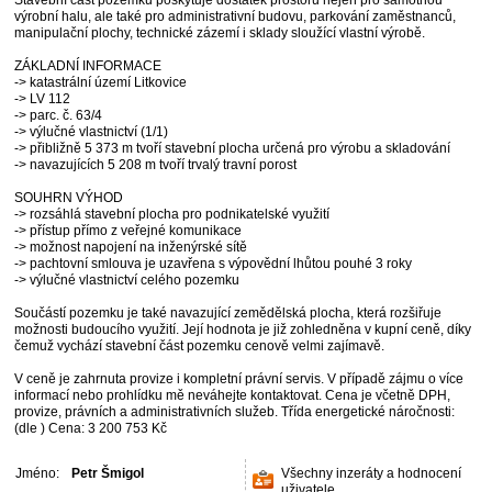
Stavební část pozemku poskytuje dostatek prostoru nejen pro samotnou
výrobní halu, ale také pro administrativní budovu, parkování zaměstnanců,
manipulační plochy, technické zázemí i sklady sloužící vlastní výrobě.
ZÁKLADNÍ INFORMACE
-> katastrální území Litkovice
-> LV 112
-> parc. č. 63/4
-> výlučné vlastnictví (1/1)
-> přibližně 5 373 m tvoří stavební plocha určená pro výrobu a skladování
-> navazujících 5 208 m tvoří trvalý travní porost
SOUHRN VÝHOD
-> rozsáhlá stavební plocha pro podnikatelské využití
-> přístup přímo z veřejné komunikace
-> možnost napojení na inženýrské sítě
-> pachtovní smlouva je uzavřena s výpovědní lhůtou pouhé 3 roky
-> výlučné vlastnictví celého pozemku
Součástí pozemku je také navazující zemědělská plocha, která rozšiřuje
možnosti budoucího využití. Její hodnota je již zohledněna v kupní ceně, díky
čemuž vychází stavební část pozemku cenově velmi zajímavě.
V ceně je zahrnuta provize i kompletní právní servis. V případě zájmu o více
informací nebo prohlídku mě neváhejte kontaktovat. Cena je včetně DPH,
provize, právních a administrativních služeb. Třída energetické náročnosti:
(dle ) Cena: 3 200 753 Kč
Jméno:
Petr Šmigol
Všechny inzeráty a hodnocení
uživatele