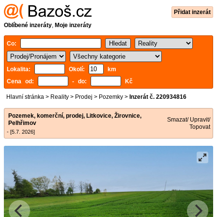
Přidat inzerát
Oblíbené inzeráty
,
Moje inzeráty
Co:
Lokalita:
Okolí:
km
Cena od:
- do:
Kč
Hlavní stránka
>
Reality
>
Prodej
>
Pozemky
>
Inzerát č. 220934816
Pozemek, komerční, prodej, Litkovice, Žirovnice,
Smazat/ Upravit/
Pelhřimov
Topovat
- [5.7. 2026]