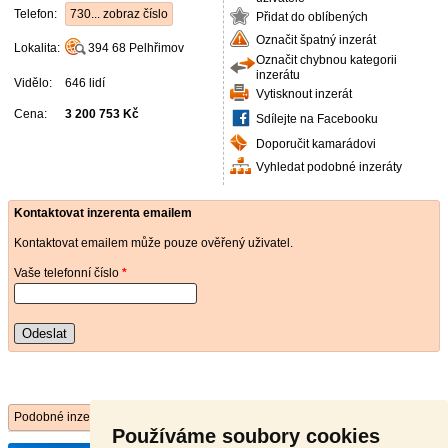
Telefon:
730... zobraz číslo
Přidat do oblíbených
Označit špatný inzerát
Lokalita:
394 68
Pelhřimov
Označit chybnou kategorii
inzerátu
Vidělo:
646 lidí
Vytisknout inzerát
Cena:
3 200 753 Kč
Sdílejte na Facebooku
Doporučit kamarádovi
Vyhledat podobné inzeráty
Kontaktovat inzerenta emailem
Kontaktovat emailem může pouze ověřený uživatel.
Vaše telefonní číslo
*
Odeslat
Podobné inzeráty
Používáme soubory cookies
stavební pozemek
- [17.7. 2026]