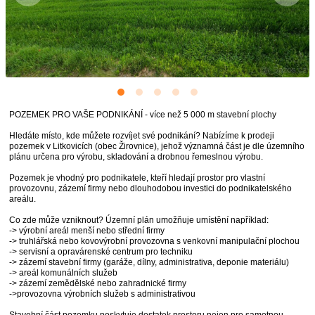
POZEMEK PRO VAŠE PODNIKÁNÍ - více než 5 000 m stavební plochy
Hledáte místo, kde můžete rozvíjet své podnikání? Nabízíme k prodeji
pozemek v Litkovicích (obec Žirovnice), jehož významná část je dle územního
plánu určena pro výrobu, skladování a drobnou řemeslnou výrobu.
Pozemek je vhodný pro podnikatele, kteří hledají prostor pro vlastní
provozovnu, zázemí firmy nebo dlouhodobou investici do podnikatelského
areálu.
Co zde může vzniknout? Územní plán umožňuje umístění například:
-> výrobní areál menší nebo střední firmy
-> truhlářská nebo kovovýrobní provozovna s venkovní manipulační plochou
-> servisní a opravárenské centrum pro techniku
-> zázemí stavební firmy (garáže, dílny, administrativa, deponie materiálu)
-> areál komunálních služeb
-> zázemí zemědělské nebo zahradnické firmy
->provozovna výrobních služeb s administrativou