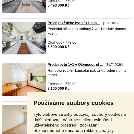
Olomouc - 779 00
5 490 000 Kč
Prodej světlého bytu 3+1 s lo ...
- [1.8. 2026]
Perfektní místo pro rodinný život! Hledáte domov,
kde ...
Olomouc - 779 00
6 590 000 Kč
Prodej bytu 1+1 v Olomouci, ul ...
- [31.7. 2026]
Hanácká realitní kancelář nabízí k prodeji slunný
panel ...
Olomouc - 779 00
3 100 000 Kč
Používáme soubory cookies
Prodej bytu 1+1, 53 m2, Pionýr ...
- [31.7. 2026]
Nabízím k prodeji světlý a prostorný byt 1+1 s
Tyto webové stránky používají soubory cookies a
velkorys ...
další sledovací nástroje s cílem vylepšení
uživatelského prostředí, zobrazení
Olomouc - 779 00
přizpůsobeného obsahu a reklam, analýzy
3 890 000 Kč