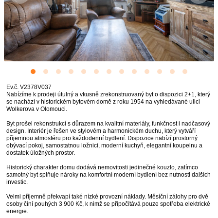
Ev.č. V2378V037
Nabízíme k prodeji útulný a vkusně zrekonstruovaný byt o dispozici 2+1, který
se nachází v historickém bytovém domě z roku 1954 na vyhledávané ulici
Wolkerova v Olomouci.
Byt prošel rekonstrukcí s důrazem na kvalitní materiály, funkčnost i nadčasový
design. Interiér je řešen ve stylovém a harmonickém duchu, který vytváří
příjemnou atmosféru pro každodenní bydlení. Dispozice nabízí prostorný
obývací pokoj, samostatnou ložnici, moderní kuchyň, elegantní koupelnu a
dostatek úložných prostor.
Historický charakter domu dodává nemovitosti jedinečné kouzlo, zatímco
samotný byt splňuje nároky na komfortní moderní bydlení bez nutnosti dalších
investic.
Velmi příjemně překvapí také nízké provozní náklady. Měsíční zálohy pro dvě
osoby činí pouhých 3 900 Kč, k nimž se připočítává pouze spotřeba elektrické
energie.