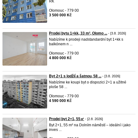
RK
Olomouc - 779 00
3 500 000 Kč
Prodej bytu 1+kk, 33 m², Olomo ...
- [3.8. 2026]
Nabízíme k prodeji nadstandardní byt 1+kk s
balkónem n ...
Olomouc - 779 00
4 800 000 Kč
Byt 2+1 s lodžií a šatnou, 58 ...
- [3.8. 2026]
Nabízíme ke koupi byt o dispozici 2+1 a užitné
ploše 58 ...
Olomouc - 779 00
4 590 000 Kč
Prodej byt 2+1, 55㎡
- [2.8. 2026]
Byt 2+1, 55 m² na Dolním náměstí – ideální i jako
inves ...