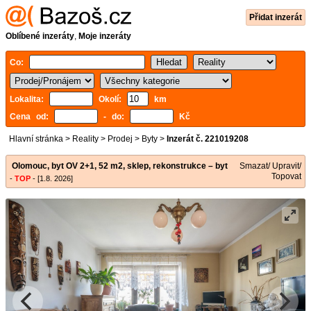
Přidat inzerát
Oblíbené inzeráty
,
Moje inzeráty
Co:
Lokalita:
Okolí:
km
Cena od:
- do:
Kč
Hlavní stránka
>
Reality
>
Prodej
>
Byty
>
Inzerát č. 221019208
Olomouc, byt OV 2+1, 52 m2, sklep, rekonstrukce – byt
Smazat/ Upravit/
Topovat
-
TOP
- [1.8. 2026]