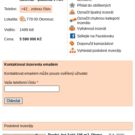
Přidat do oblíbených
Telefon:
+42... zobraz číslo
Označit špatný inzerát
Označit chybnou kategorii
Lokalita:
779 00
Olomouc
inzerátu
Vytisknout inzerát
Vidělo:
1499 lidí
Sdílejte na Facebooku
Cena:
5 590 000 Kč
Doporučit kamarádovi
Vyhledat podobné inzeráty
Kontaktovat inzerenta emailem
Kontaktovat emailem může pouze ověřený uživatel.
Vaše telefonní číslo
*
Odeslat
Podobné inzeráty