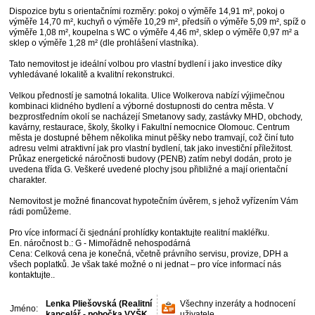
Dispozice bytu s orientačními rozměry: pokoj o výměře 14,91 m², pokoj o
výměře 14,70 m², kuchyň o výměře 10,29 m², předsíň o výměře 5,09 m², spíž o
výměře 1,08 m², koupelna s WC o výměře 4,46 m², sklep o výměře 0,97 m² a
sklep o výměře 1,28 m² (dle prohlášení vlastníka).
Tato nemovitost je ideální volbou pro vlastní bydlení i jako investice díky
vyhledávané lokalitě a kvalitní rekonstrukci.
Velkou předností je samotná lokalita. Ulice Wolkerova nabízí výjimečnou
kombinaci klidného bydlení a výborné dostupnosti do centra města. V
bezprostředním okolí se nacházejí Smetanovy sady, zastávky MHD, obchody,
kavárny, restaurace, školy, školky i Fakultní nemocnice Olomouc. Centrum
města je dostupné během několika minut pěšky nebo tramvají, což činí tuto
adresu velmi atraktivní jak pro vlastní bydlení, tak jako investiční příležitost.
Průkaz energetické náročnosti budovy (PENB) zatím nebyl dodán, proto je
uvedena třída G. Veškeré uvedené plochy jsou přibližné a mají orientační
charakter.
Nemovitost je možné financovat hypotečním úvěrem, s jehož vyřízením Vám
rádi pomůžeme.
Pro více informací či sjednání prohlídky kontaktujte realitní makléřku.
En. náročnost b.: G - Mimořádně nehospodárná
Cena: Celková cena je konečná, včetně právního servisu, provize, DPH a
všech poplatků. Je však také možné o ni jednat – pro více informací nás
kontaktujte..
Lenka Pliešovská (Realitní
Všechny inzeráty a hodnocení
Jméno:
kancelář - pobočka VYŠK
uživatele