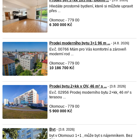
Prodej, byt 3+kk 105 m2, Olomo ...
- [5.8. 2026]
Hledáte prostorné bydlení, které si můžete upravit
přes ...
Olomouc - 779 00
6 300 000 Kč
Prodej moderního bytu 3+1 96 m ...
- [4.8. 2026]
Ev.č. 00766 Mám pro Vás komfortní a zároveň
moderní rod ...
Olomouc - 779 00
10 186 700 Kč
Prodej bytu 2+kk v OV, 46 m² s ...
- [3.8. 2026]
Ev.č. 02956 Prodej moderního bytu 2+kk, 46 m² s
terasou ...
Olomouc - 779 00
5 900 000 Kč
Byt
- [3.8. 2026]
byt v Olomouci 1+1 , může byt s nájemníkem. Bez