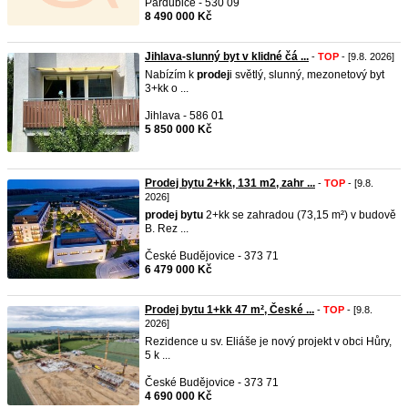
Pardubice - 530 09
8 490 000 Kč
Jihlava-slunný byt v klidné čá ...
-
TOP
- [9.8. 2026]
Nabízím k
prodej
i světlý, slunný, mezonetový byt
3+kk o ...
Jihlava - 586 01
5 850 000 Kč
Prodej bytu 2+kk, 131 m2, zahr ...
-
TOP
- [9.8.
2026]
prodej
bytu
2+kk se zahradou (73,15 m²) v budově
B. Rez ...
České Budějovice - 373 71
6 479 000 Kč
Prodej bytu 1+kk 47 m², České ...
-
TOP
- [9.8.
2026]
Rezidence u sv. Eliáše je nový projekt v obci Hůry,
5 k ...
České Budějovice - 373 71
4 690 000 Kč