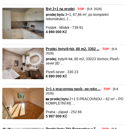
Byt 3+1 na prodej
-
TOP
- [9.8. 2026]
prodej
bytu
3+1, 67,86 m², po kompletní
rekonstrukci, J ...
Frýdek - Místek - 739 91
4 890 000 Kč
Prodej, byty/4+kk, 80 m2, 3302 ...
-
TOP
- [9.8.
2026]
prodej
, byty/4+kk, 80 m2, 33023 Vochov, Plzeň-
sever [ID ...
Plzeň-sever - 330 23
6 890 000 Kč
2+1 s pracovnou navíc, po reko ...
-
TOP
- [9.8.
2026]
🏡
prodej
bytu
2+1 S PRACOVNOU – 62 m² – PO
KOMPLETNÍ RE ...
Praha - západ - 252 66
5 997 000 Kč