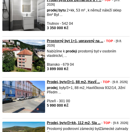
Prodej bytu 2kk Bernartice u T ...
-
TOP
- [9.8.
2026]
prodej
bytu
2+kk, 53 m² , k němuž náleží sklep
8m² Byt ...
Trutnov - 542 04
3 350 000 Kč
Prostorný byt 1+1, upravený na ...
-
TOP
- [9.8.
2026]
Nabízíme k
prodej
i prostorný byt v osobním
vlastnictví, ...
Blansko - 679 04
3 899 000 Kč
Prodej, byty/3+1, 88 m2, Havlí ...
-
TOP
- [9.8. 2026]
prodej
, byty/3+1, 88 m2, Havlíčkova 932/14, Jižní
Předm ...
Plzeň - 301 00
5 990 000 Kč
Prodej, byty/3+kk, 112 m2, Sla ...
-
TOP
- [9.8. 2026]
Prostorný podkrovní zámecký bytZámecké zahrady