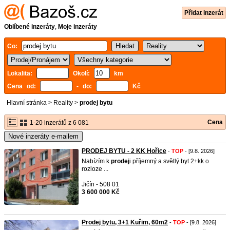
Přidat inzerát
Oblíbené inzeráty
,
Moje inzeráty
Co:
Lokalita:
Okolí:
km
Cena od:
- do:
Kč
Hlavní stránka
>
Reality
>
prodej bytu
Cena
1-20 inzerátů z 6 081
Nové inzeráty e-mailem
PRODEJ BYTU - 2 KK Hořice
-
TOP
- [9.8. 2026]
Nabízím k
prodej
i příjemný a světlý byt 2+kk o
rozloze ...
Jičín - 508 01
3 600 000 Kč
Prodej bytu, 3+1 Kuřim, 60m2
-
TOP
- [9.8. 2026]