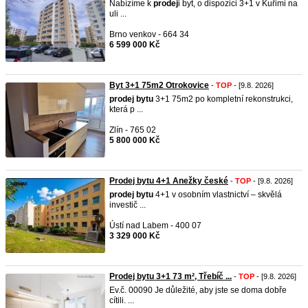
Nabízíme k
prodej
i byt, o dispozici 3+1 v Kuřimi na
uli ...
Brno venkov - 664 34
6 599 000 Kč
Byt 3+1 75m2 Otrokovice
-
TOP
- [9.8. 2026]
prodej
bytu
3+1 75m2 po kompletní rekonstrukci,
která p ...
Zlín - 765 02
5 800 000 Kč
Prodej bytu 4+1 Anežky české
-
TOP
- [9.8. 2026]
prodej
bytu
4+1 v osobním vlastnictví – skvělá
investič ...
Ústí nad Labem - 400 07
3 329 000 Kč
Prodej bytu 3+1 73 m², Třebíč ...
-
TOP
- [9.8. 2026]
Ev.č. 00090 Je důležité, aby jste se doma dobře
cítili. ...