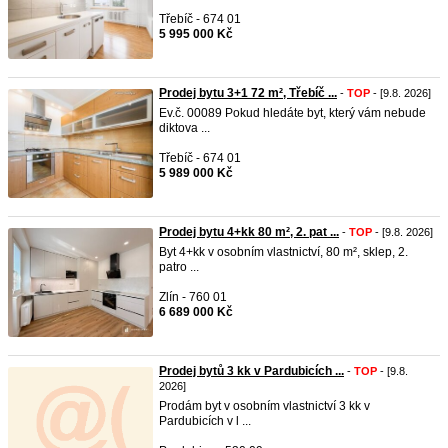
Třebíč - 674 01
5 995 000 Kč
Prodej bytu 3+1 72 m², Třebíč ...
-
TOP
- [9.8. 2026]
Ev.č. 00089 Pokud hledáte byt, který vám nebude
diktova ...
Třebíč - 674 01
5 989 000 Kč
Prodej bytu 4+kk 80 m², 2. pat ...
-
TOP
- [9.8. 2026]
Byt 4+kk v osobním vlastnictví, 80 m², sklep, 2.
patro ...
Zlín - 760 01
6 689 000 Kč
Prodej bytů 3 kk v Pardubicích ...
-
TOP
- [9.8.
2026]
Prodám byt v osobním vlastnictví 3 kk v
Pardubicích v l ...