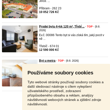
Jince. ...
Příbram - 262 23
10 052 726 Kč
Prodej bytu 4+kk 120 m², Třebí ...
-
TOP
- [9.8.
2026]
Ev.č. 00086 Tento byt si vás získá tím, jaký pocit v
ně ...
Třebíč - 674 01
12 590 000 Kč
Byt u metra
-
TOP
- [9.8. 2026]
Nabízím k
prodej
i prostorný dvoupatrový byt 2+kk
se dvě ...
Používáme soubory cookies
Praha 9 - 198 00
10 490 000 Kč
Tyto webové stránky používají soubory cookies a
další sledovací nástroje s cílem vylepšení
uživatelského prostředí, zobrazení
přizpůsobeného obsahu a reklam, analýzy
Stránka:
1
2
3
Další
návštěvnosti webových stránek a zjištění zdroje
návštěvnosti.