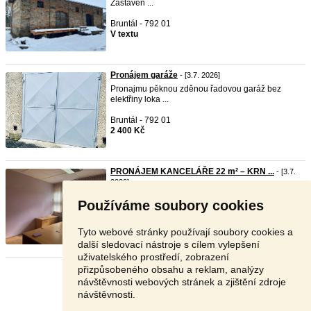
Zastavěn ...
Bruntál - 792 01
V textu
Pronájem garáže
- [3.7. 2026]
Pronajmu pěknou zděnou řadovou garáž bez
elektřiny loka ...
Bruntál - 792 01
2 400 Kč
PRONÁJEM KANCELÁŘE 22 m² – KRN ...
- [3.7.
2026]
Hledáte klidné a dostupné místo pro své
Používáme soubory cookies
podnikání? Nab ...
Bruntál - 794 01
Tyto webové stránky používají soubory cookies a
V textu
další sledovací nástroje s cílem vylepšení
uživatelského prostředí, zobrazení
přizpůsobeného obsahu a reklam, analýzy
Stránka:
1
2
Další
návštěvnosti webových stránek a zjištění zdroje
návštěvnosti.