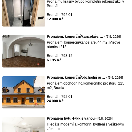
Pronajmu krásný byt po kompletní rekonstrukci v
Bruntál ...
Bruntál - 792 01
12 000 Kč
Pronájem, komerční/kanceláře, ...
- [7.8. 2026]
Pronájem, komerční/kanceláře, 44 m2, Mírové
náměstí 213 ...
Bruntál - 793 12
6 195 Kč
Pronájem, komerční/obchodní pr ...
- [5.8. 2026]
Pronájem obchodního/komerčního prostoru, 225
m2, Bruntá ...
Bruntál - 792 01
24 000 Kč
Pronájem bytu 4+kk s vanou
- [5.8. 2026]
Hledáte moderní a komfortní bydlení s veškerým
zázemím ...