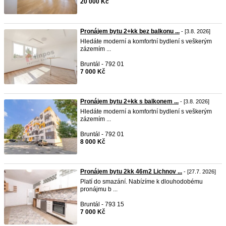
20 000 Kč
Pronájem bytu 2+kk bez balkonu ...
- [3.8. 2026]
Hledáte moderní a komfortní bydlení s veškerým
zázemím ...
Bruntál - 792 01
7 000 Kč
Pronájem bytu 2+kk s balkonem ...
- [3.8. 2026]
Hledáte moderní a komfortní bydlení s veškerým
zázemím ...
Bruntál - 792 01
8 000 Kč
Pronájem bytu 2kk 46m2 Lichnov ...
- [27.7. 2026]
Platí do smazání. Nabízíme k dlouhodobému
pronájmu b ...
Bruntál - 793 15
7 000 Kč