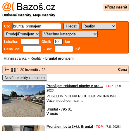
Přidat inzerát
Oblíbené inzeráty
,
Moje inzeráty
Co:
Lokalita:
Okolí:
km
Cena od:
- do:
Kč
Hlavní stránka
>
Reality
>
bruntal pronajem
Cena
1-20 inzerátů z 28
Nové inzeráty e-mailem
Pronájem reklamní plochy v are ...
-
TOP
- [7.8.
2026]
POSLEDNÍ VOLNÁ PLOCHA K PRONÁJMU
Vážení obchodní par ...
Bruntál - 795 01
V textu
Pronájem bytu 2+kk Bruntál
-
TOP
- [7.8. 2026]