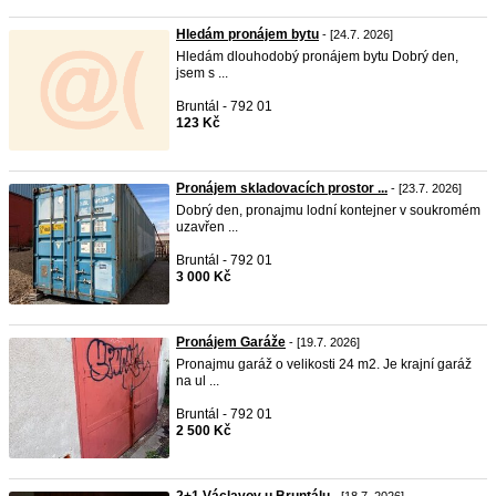
Hledám pronájem bytu
- [24.7. 2026]
Hledám dlouhodobý pronájem bytu Dobrý den,
jsem s ...
Bruntál - 792 01
123 Kč
Pronájem skladovacích prostor ...
- [23.7. 2026]
Dobrý den, pronajmu lodní kontejner v soukromém
uzavřen ...
Bruntál - 792 01
3 000 Kč
Pronájem Garáže
- [19.7. 2026]
Pronajmu garáž o velikosti 24 m2. Je krajní garáž
na ul ...
Bruntál - 792 01
2 500 Kč