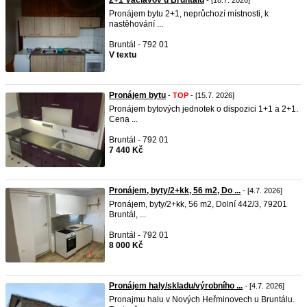
2+1 Václavov u Bruntálu
- [18.7. 2026]
Pronájem bytu 2+1, neprůchozí místnosti, k
nastěhování ...
Bruntál - 792 01
V textu
Pronájem bytu
-
TOP
- [15.7. 2026]
Pronájem bytových jednotek o dispozici 1+1 a 2+1.
Cena ...
Bruntál - 792 01
7 440 Kč
Pronájem, byty/2+kk, 56 m2, Do ...
- [4.7. 2026]
Pronájem, byty/2+kk, 56 m2, Dolní 442/3, 79201
Bruntál, ...
Bruntál - 792 01
8 000 Kč
Pronájem haly/skladu/výrobního ...
- [4.7. 2026]
Pronajmu halu v Nových Heřminovech u Bruntálu.