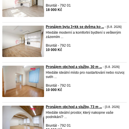
Bruntál - 792 01
18 000 Kč
Pronájem bytu 3+kk se dvěma ko ...
- [5.8. 2026]
Hledáte moderní a komfortní bydlení s veškerým
zázemím ...
Bruntál - 792 01
10 000 Kč
Pronájem obchod a služby, 30 m ...
- [5.8. 2026]
Hledáte ideální místo pro nastartování nebo rozvoj
svéh ...
Bruntál - 792 01
10 000 Kč
Pronájem obchod a služby, 73 m ...
- [3.8. 2026]
Hledáte ideální prostor, který nakopne vaše
podnikání? ...
Bruntál - 792 01