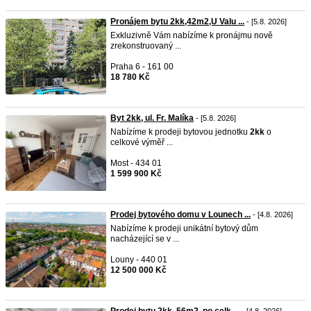
Pronájem bytu 2kk,42m2,U Valu ...
- [5.8. 2026]
Exkluzivně Vám nabízíme k pronájmu nově
zrekonstruovaný ...
Praha 6 - 161 00
18 780 Kč
Byt 2kk, ul. Fr. Malíka
- [5.8. 2026]
Nabízíme k prodeji bytovou jednotku
2kk
o
celkové výměř ...
Most - 434 01
1 599 900 Kč
Prodej bytového domu v Lounech ...
- [4.8. 2026]
Nabízíme k prodeji unikátní bytový dům
nacházející se v ...
Louny - 440 01
12 500 000 Kč