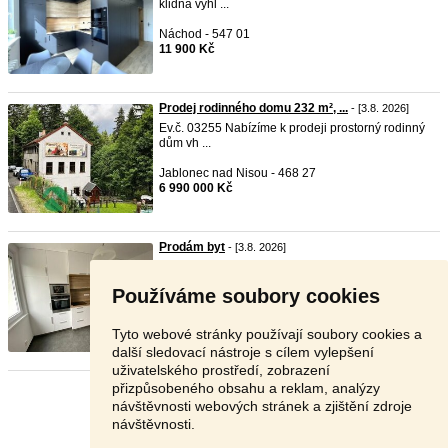
klidná vyhl ...
Náchod - 547 01
11 900 Kč
Prodej rodinného domu 232 m², ...
- [3.8. 2026]
Ev.č. 03255 Nabízíme k prodeji prostorný rodinný
dům vh ...
Jablonec nad Nisou - 468 27
6 990 000 Kč
Prodám byt
- [3.8. 2026]
Prodám byt
2kk
po kompletní rekonstrukci v
žádané lokal ...
Používáme soubory cookies
Ústí nad Orlicí - 560 02
2 990 000 Kč
Tyto webové stránky používají soubory cookies a
další sledovací nástroje s cílem vylepšení
uživatelského prostředí, zobrazení
přizpůsobeného obsahu a reklam, analýzy
Stránka:
1
2
3
Další
návštěvnosti webových stránek a zjištění zdroje
návštěvnosti.