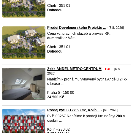
Cheb - 351 01
Dohodou
Prodej Developerského Projektu ...
- [7.8. 2026]
Cena vč. právních služeb a provize RK,
dum
realit.cz Vám ...
Cheb - 351 01
Dohodou
2+kk ANDEL METRO CENTRUM
-
TOP
- [6.8.
2026]
Nabízím k pronájmu vybavený byt na Andělu 2+kk
s teraso ...
Praha 5 - 150 00
24 500 Kč
Prodej bytu 2+kk 53 m², Kolín ...
- [6.8. 2026]
Ev.č. 03267 Nabízíme k prodeji luxusní byt
2kk
v
osobní ...
Kolín - 280 02