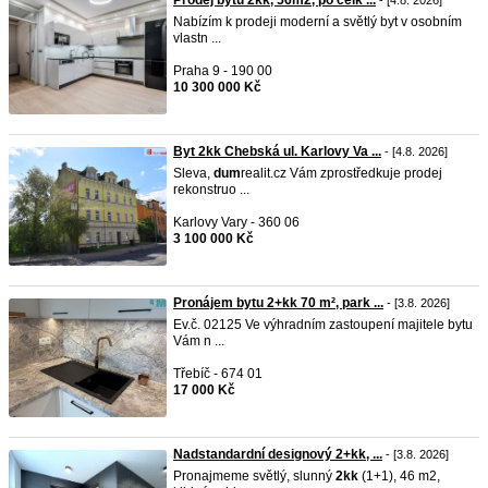
Prodej bytu 2kk, 56m2, po celk ...
- [4.8. 2026]
Nabízím k prodeji moderní a světlý byt v osobním
vlastn ...
Praha 9 - 190 00
10 300 000 Kč
Byt 2kk Chebská ul. Karlovy Va ...
- [4.8. 2026]
Sleva,
dum
realit.cz Vám zprostředkuje prodej
rekonstruo ...
Karlovy Vary - 360 06
3 100 000 Kč
Pronájem bytu 2+kk 70 m², park ...
- [3.8. 2026]
Ev.č. 02125 Ve výhradním zastoupení majitele bytu
Vám n ...
Třebíč - 674 01
17 000 Kč
Nadstandardní designový 2+kk, ...
- [3.8. 2026]
Pronajmeme světlý, slunný
2kk
(1+1), 46 m2,