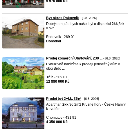
5 970 000 Kč
Byt okres Rakovník
- [6.8. 2026]
Dobrý den, rád bych našel byt o dispozici
2kk
,3kk
v okr ...
Rakovník - 269 01
Dohodou
Prodej komerční Ubytování, 230 ...
- [6.8. 2026]
Exkluzivně nabízíme k prodeji jedinečný dům v
obci Brdo ...
Jičín - 509 01
12 880 000 Kč
Prodej byt 2+kk, 36㎡
- [6.8. 2026]
Apartmán
2kk
36,2m2 Krušné hory - České Hamry
k trvalém ...
Chomutov - 431 91
4 350 000 Kč