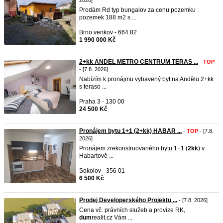
2026]
Prodám Rd typ bungalov za cenu pozemku
pozemek 188 m2 s ...
Brno venkov - 664 82
1 990 000 Kč
2+kk ANDEL METRO CENTRUM TERAS ...
-
TOP
- [7.8. 2026]
Nabízím k pronájmu vybavený byt na Andělu 2+kk
s teraso ...
Praha 3 - 130 00
24 500 Kč
Pronájem bytu 1+1 (2+kk) HABAR ...
-
TOP
- [7.8.
2026]
Pronájem zrekonstruovaného bytu 1+1 (
2kk
) v
Habartově ...
Sokolov - 356 01
6 500 Kč
Prodej Developerského Projektu ...
- [7.8. 2026]
Cena vč. právních služeb a provize RK,
dum
realit.cz Vám ...