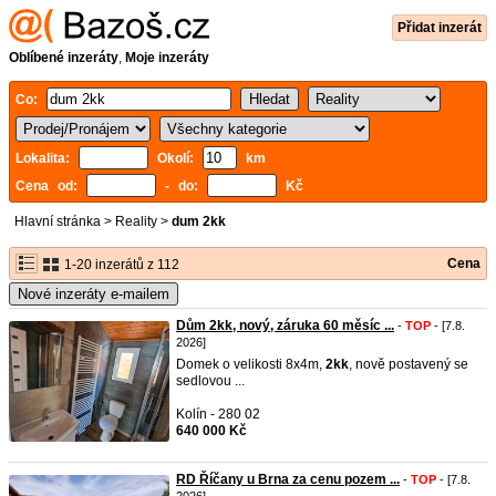
Přidat inzerát
Oblíbené inzeráty
,
Moje inzeráty
Co:
Lokalita:
Okolí:
km
Cena od:
- do:
Kč
Hlavní stránka
>
Reality
>
dum 2kk
Cena
1-20 inzerátů z 112
Nové inzeráty e-mailem
Dům 2kk, nový, záruka 60 měsíc ...
-
TOP
- [7.8.
2026]
Domek o velikosti 8x4m,
2kk
, nově postavený se
sedlovou ...
Kolín - 280 02
640 000 Kč
RD Říčany u Brna za cenu pozem ...
-
TOP
- [7.8.