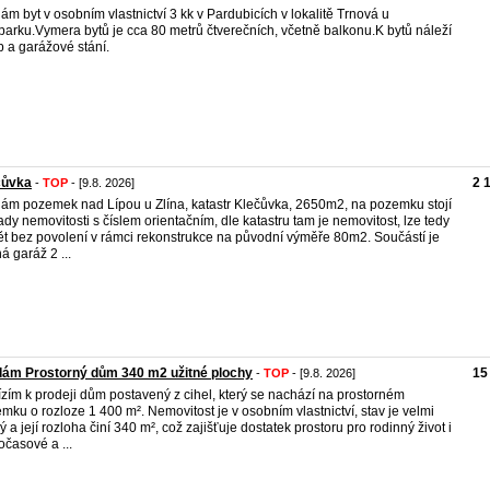
ám byt v osobním vlastnictví 3 kk v Pardubicích v lokalitě Trnová u
parku.Vymera bytů je cca 80 metrů čtverečních, včetně balkonu.K bytů náleží
p a garážové stání.
čůvka
2 
-
TOP
- [9.8. 2026]
ám pozemek nad Lípou u Zlína, katastr Klečůvka, 2650m2, na pozemku stojí
ady nemovitosti s číslem orientačním, dle katastru tam je nemovitost, lze tedy
ět bez povolení v rámci rekonstrukce na původní výměře 80m2. Součástí je
á garáž 2 ...
ám Prostorný dům 340 m2 užitné plochy
15
-
TOP
- [9.8. 2026]
zím k prodeji dům postavený z cihel, který se nachází na prostorném
mku o rozloze 1 400 m². Nemovitost je v osobním vlastnictví, stav je velmi
ý a její rozloha činí 340 m², což zajišťuje dostatek prostoru pro rodinný život i
očasové a ...