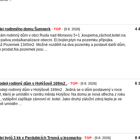
dej rodinného domu Šumperk
4 
-
TOP
- [9.8. 2026]
ám rodinný dům v obci Ruda nad Moravou 5+1 ,koupelna,záchod,kotel.na
 paliva,voda/kanalizace obecni. El.bojler,plyn na pozemku přípojka.
ž.Pozemek 1345m2. Možné rozdělit na dva pozemky a postavit další dům,
 prodat.Na pozemek jsou ...
odeji rodinný dům v Holýšově 169m2 .
6 
-
TOP
- [9.8. 2026]
odeji rodinný dům v Holýšově 169m2 . Jedná se o dům postavený v roce
, který je umístěn v centru města Holýšov. Na domu je nová střecha z roku
, vytápění zajištuje zánovní el .kotel. Jako druhý záložní zdroj tepla je ve
pě umístěn ...
ej bytů 3 kk v Pardubicích Trnová u lesoparku
8 
-
TOP
- [9.8. 2026]