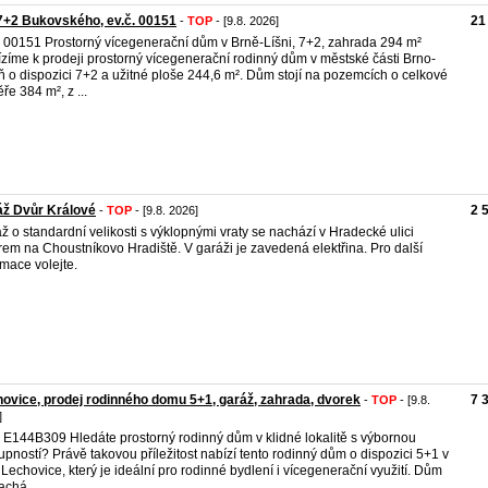
+2 Bukovského, ev.č. 00151
21
-
TOP
- [9.8. 2026]
. 00151 Prostorný vícegenerační dům v Brně-Líšni, 7+2, zahrada 294 m²
zíme k prodeji prostorný vícegenerační rodinný dům v městské části Brno-
ň o dispozici 7+2 a užitné ploše 244,6 m². Dům stojí na pozemcích o celkové
ře 384 m², z ...
áž Dvůr Králové
2 
-
TOP
- [9.8. 2026]
ž o standardní velikosti s výklopnými vraty se nachází v Hradecké ulici
em na Choustníkovo Hradiště. V garáži je zavedená elektřina. Pro další
rmace volejte.
ovice, prodej rodinného domu 5+1, garáž, zahrada, dvorek
7 
-
TOP
- [9.8.
]
. E144B309 Hledáte prostorný rodinný dům v klidné lokalitě s výbornou
upností? Právě takovou příležitost nabízí tento rodinný dům o dispozici 5+1 v
 Lechovice, který je ideální pro rodinné bydlení i vícegenerační využití. Dům
achá ...