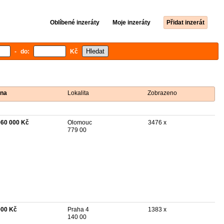
Oblíbené inzeráty
Moje inzeráty
Přidat inzerát
- do:
Kč
na
Lokalita
Zobrazeno
960 000 Kč
Olomouc
3476 x
779 00
900 Kč
Praha 4
1383 x
140 00