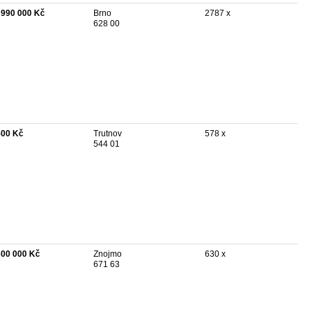
 990 000 Kč
Brno
2787 x
628 00
500 Kč
Trutnov
578 x
544 01
300 000 Kč
Znojmo
630 x
671 63