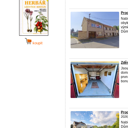
Prod
Nabí
obyt
výmě
Dům 
koupit
Zděn
Jsou
doma
prvn
bonus
Prod
2026
Nabí
Dům 