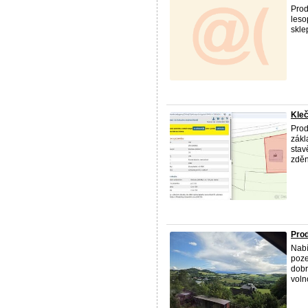
Prod
leso
skle
Kle
Prod
zákl
stav
zděn
Prod
Nabí
poze
dobr
voln