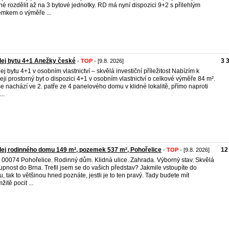
é rozdělit až na 3 bytové jednotky. RD má nyní dispozici 9+2 s přilehlým
mkem o výměře ...
ej bytu 4+1 Anežky české
3 
-
TOP
- [9.8. 2026]
ej bytu 4+1 v osobním vlastnictví – skvělá investiční příležitost Nabízím k
eji prostorný byt o dispozici 4+1 v osobním vlastnictví o celkové výměře 84 m².
se nachází ve 2. patře ze 4 panelového domu v klidné lokalitě, přímo naproti
...
ej rodinného domu 149 m², pozemek 537 m², Pohořelice
12
-
TOP
- [9.8. 2026]
. 00074 Pohořelice. Rodinný dům. Klidná ulice. Zahrada. Výborný stav. Skvělá
upnost do Brna. Trefil jsem se do vašich představ? Jakmile vstoupíte do
, tak to většinou hned poznáte, jestli je to ten pravý. Tady budete mít
itě pocit ...