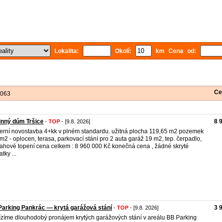
Lokalita:
Okolí:
km Cena od:
Ce
 063
inný dúm Tršice
8 
-
TOP
- [9.8. 2026]
rní novostavba 4+kk v plném standardu. užitná plocha 119,65 m2 pozemek
m2 - oplocen, terasa, parkovací stání pro 2 auta garáž 19 m2, tep. čerpadlo,
ahové topení cena celkem : 8 960 000 Kč konečná cena , žádné skryté
tky ...
arking Pankrác — krytá garážová stání
3 
-
TOP
- [9.8. 2026]
zíme dlouhodobý pronájem krytých garážových stání v areálu BB Parking