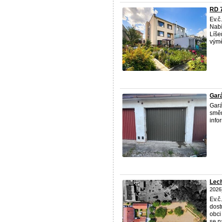
RD 7
Ev.č
Nabí
Líše
výmě
Gar
Gará
směr
info
Lech
2026
Ev.č
dost
obci
se n