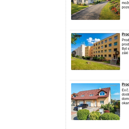
možn
poze
Prod
Prod
prod
Byt 
zákl 
Prod
Ev.č
dost
domu
okamž