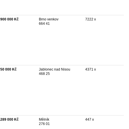
 900 000 Kč
Brno venkov
7222 x
664 41
650 000 Kč
Jablonec nad Nisou
4371 x
468 25
 289 000 Kč
Mělník
447 x
276 01