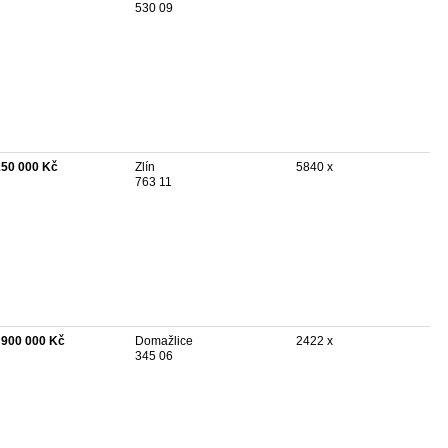
530 09
150 000 Kč
Zlín
5840 x
763 11
 900 000 Kč
Domažlice
2422 x
345 06