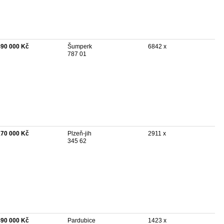
490 000 Kč
Šumperk
6842 x
787 01
170 000 Kč
Plzeň-jih
2911 x
345 62
490 000 Kč
Pardubice
1423 x