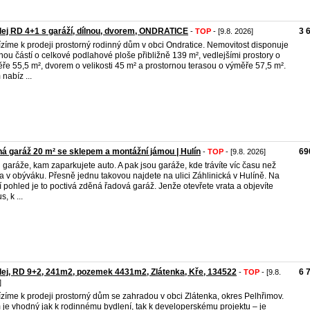
ej RD 4+1 s garáží, dílnou, dvorem, ONDRATICE
3 
-
TOP
- [9.8. 2026]
zíme k prodeji prostorný rodinný dům v obci Ondratice. Nemovitost disponuje
nou částí o celkové podlahové ploše přibližně 139 m², vedlejšími prostory o
ře 55,5 m², dvorem o velikosti 45 m² a prostornou terasou o výměře 57,5 m².
nabíz ...
á garáž 20 m² se sklepem a montážní jámou | Hulín
69
-
TOP
- [9.8. 2026]
 garáže, kam zaparkujete auto. A pak jsou garáže, kde trávíte víc času než
 v obýváku. Přesně jednu takovou najdete na ulici Záhlinická v Hulíně. Na
í pohled je to poctivá zděná řadová garáž. Jenže otevřete vrata a objevíte
, k ...
ej, RD 9+2, 241m2, pozemek 4431m2, Zlátenka, Kře, 134522
6 
-
TOP
- [9.8.
]
zíme k prodeji prostorný dům se zahradou v obci Zlátenka, okres Pelhřimov.
je vhodný jak k rodinnému bydlení, tak k developerskému projektu – je