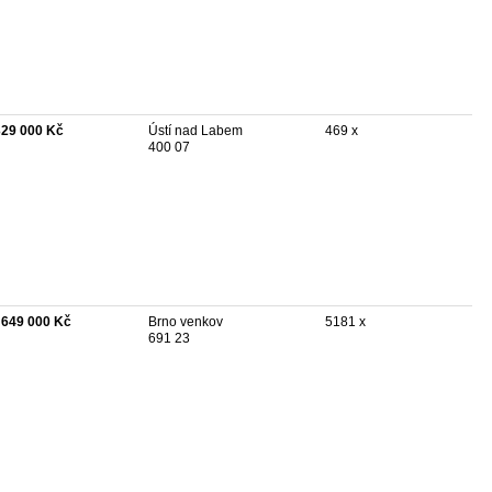
329 000 Kč
Ústí nad Labem
469 x
400 07
 649 000 Kč
Brno venkov
5181 x
691 23