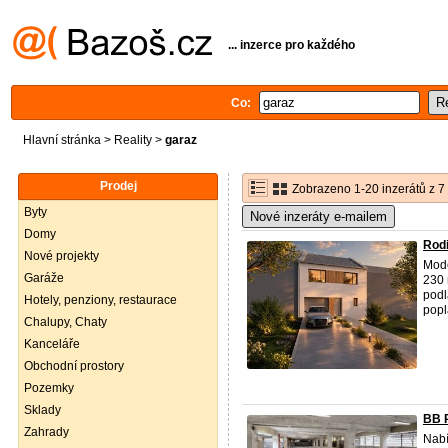
... inzerce pro každého
Co:
Hlavní stránka
>
Reality
>
garaz
Prodej
Zobrazeno 1-20 inzerátů z 7
Byty
Nové inzeráty e-mailem
Domy
Rod
Nové projekty
Mode
Garáže
230 
podl
Hotely, penziony, restaurace
popla
Chalupy, Chaty
Kanceláře
Obchodní prostory
Pozemky
Sklady
BB P
Zahrady
Nabí