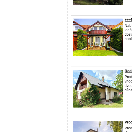
+++
Nabí
ideá
dost
nabí 
Rod
Prod
vhod
dvou
díln
Prod
Prod