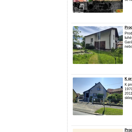
Pro
Prod
tuhé
Gará
nebo
K pr
K pr
1970
2011
skle
Prod