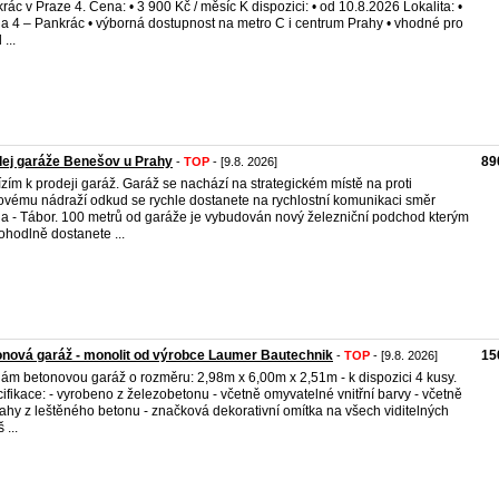
rác v Praze 4. Cena: • 3 900 Kč / měsíc K dispozici: • od 10.8.2026 Lokalita: •
a 4 – Pankrác • výborná dostupnost na metro C i centrum Prahy • vhodné pro
 ...
ej garáže Benešov u Prahy
89
-
TOP
- [9.8. 2026]
zím k prodeji garáž. Garáž se nachází na strategickém místě na proti
ovému nádraží odkud se rychle dostanete na rychlostní komunikaci směr
a - Tábor. 100 metrů od garáže je vybudován nový železniční podchod kterým
ohodlně dostanete ...
nová garáž - monolit od výrobce Laumer Bautechnik
15
-
TOP
- [9.8. 2026]
ám betonovou garáž o rozměru: 2,98m x 6,00m x 2,51m - k dispozici 4 kusy.
ifikace: - vyrobeno z železobetonu - včetně omyvatelné vnitřní barvy - včetně
ahy z leštěného betonu - značková dekorativní omítka na všech viditelných
 ...