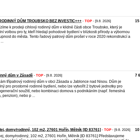
RODINNÝ DŮM TROUBSKO BEZ INVESTIC+++
15
-
TOP
- [9.8. 2026]
zíme k prodeji cihlový rodinný dům v klidné části obce Troubsko, který je
lní volbou pro ty, kteří hledají pohodové bydlení v blízkosti přírody a výbornou
upnost do města. Tento řadový patrový dům prošel v roce 2020 rekonstrukcí a
...
inný dům v Zásadě
7 
-
TOP
- [9.8. 2026]
ám třípatrový rodinný dům v obci Zásada u Jablonce nad Nisou. Dům je
ný pro prostorné rodinné bydlení, nebo lze vytvořit 2 bytové jednotky pro
generační soužití, nebo kombinaci domova s podnikáním (např. řemeslná
a, penzion), nebo p ...
ej, domy/rodinný, 102 m2, 27601 Hořín, Mělník [ID 83761]
10
-
TOP
- [9.8. 2026]
ej, domy/rodinný, 102 m2, 27601 Hořín, Mělník [ID 83761] Představujeme