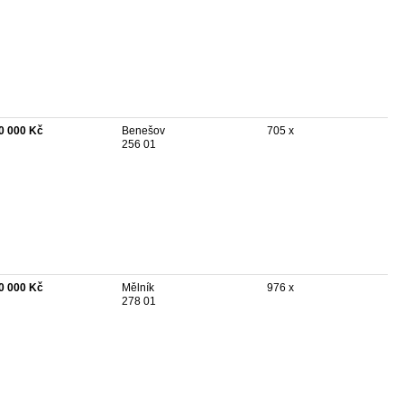
0 000 Kč
Benešov
705 x
256 01
0 000 Kč
Mělník
976 x
278 01