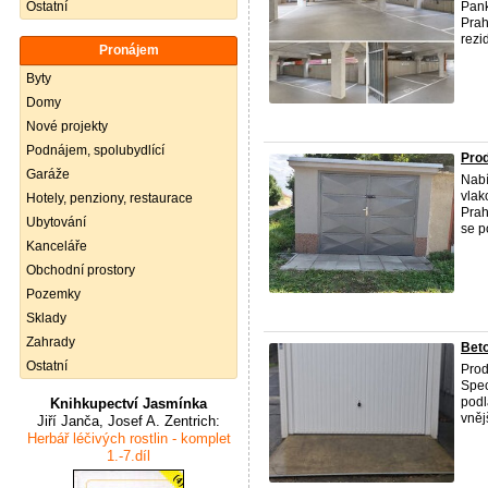
Ostatní
Pank
Prah
rezid
Pronájem
Byty
Domy
Nové projekty
Podnájem, spolubydlící
Prod
Garáže
Nabí
vlak
Hotely, penziony, restaurace
Prah
Ubytování
se p
Kanceláře
Obchodní prostory
Pozemky
Sklady
Zahrady
Beto
Ostatní
Prod
Spec
podl
Knihkupectví Jasmínka
vnějš
Jiří Janča, Josef A. Zentrich:
Herbář léčivých rostlin - komplet
1.-7.díl