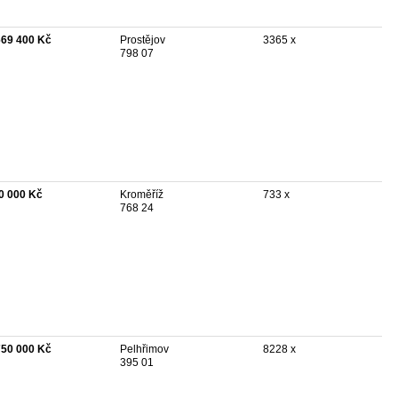
669 400 Kč
Prostějov
3365 x
798 07
0 000 Kč
Kroměříž
733 x
768 24
750 000 Kč
Pelhřimov
8228 x
395 01