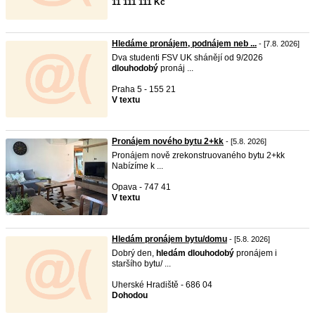
11 111 111 Kč
Hledáme pronájem, podnájem neb ...
- [7.8. 2026]
Dva studenti FSV UK shánějí od 9/2026
dlouhodobý
pronáj ...
Praha 5 - 155 21
V textu
Pronájem nového bytu 2+kk
- [5.8. 2026]
Pronájem nově zrekonstruovaného bytu 2+kk
Nabízíme k ...
Opava - 747 41
V textu
Hledám pronájem bytu/domu
- [5.8. 2026]
Dobrý den,
hledám
dlouhodobý
pronájem i
staršího bytu/ ...
Uherské Hradiště - 686 04
Dohodou