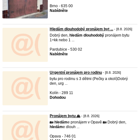
Brno - 635 00
Nabídněte
Hledám dlouhodobý pronájem byt ...
- [8.8. 2026]
Dobrý den,
hledám
dlouhodobý
pronájem bytu
1+kk nebo 1 ...
Pardubice - 530 02
Nabídněte
Urgentní pronájem pro rodinu
- [8.8. 2026]
bytu pro rodinu s 3 dětmi (Pečky a okolí)Dobrý
den, urg ...
Kolín - 289 11
Dohodou
Pronájem bytu 🙏
- [8.8. 2026]
🏡
hledám
e pronájem v Opavě 🏡 Dobrý den,
hledám
e dlouh ...
Opava - 746 01