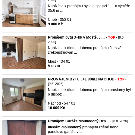
2026]
Nabízíme k pronájmu byt o dispozici 1+1 a výměře
35,6 m ...
Cheb - 352 01
9 000 Kč
Pronájem bytu 3+kk v Mostě, J. ...
-
TOP
- [9.8.
2026]
Nabízíme k dlouhodobému pronájmu čerstvě
zrekonstruovan ...
Most - 434 01
V textu
PRONÁJEM BYTU 3+1 80m2 NÁCHOD
-
TOP
-
[9.8. 2026]
Nabízíme k dlouhodobému pronájmu prostorný byt
o dispoz ...
Náchod - 547 01
10 000 Kč
Pronájem Garáže dlouhodobý Brn ...
- [8.8. 2026]
hledám
dlouhodobý
pronájem zděné nebo
panelové garáže v ...