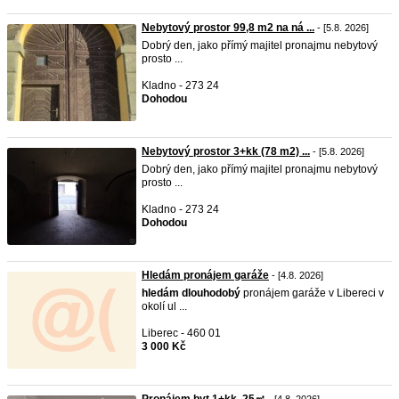
Nebytový prostor 99,8 m2 na ná ...
- [5.8. 2026]
Dobrý den, jako přímý majitel pronajmu nebytový
prosto ...
Kladno - 273 24
Dohodou
Nebytový prostor 3+kk (78 m2) ...
- [5.8. 2026]
Dobrý den, jako přímý majitel pronajmu nebytový
prosto ...
Kladno - 273 24
Dohodou
Hledám pronájem garáže
- [4.8. 2026]
hledám
dlouhodobý
pronájem garáže v Libereci v
okolí ul ...
Liberec - 460 01
3 000 Kč