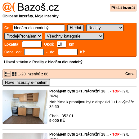
Přidat inzerát
Oblíbené inzeráty
,
Moje inzeráty
Co:
Lokalita:
Okolí:
km
Cena od:
- do:
Kč
Hlavní stránka
>
Reality
>
hledám dlouhodobý
Cena
1-20 inzerátů z 88
Nové inzeráty e-mailem
Pronájem bytu 1+1, Nádražní 18 ...
-
TOP
- [9.8.
2026]
Nabízíme k pronájmu byt o dispozici 1+1 a výměře
35,60 ...
Cheb - 352 01
9 000 Kč
Pronájem bytu 1+1, Nádražní 18 ...
-
TOP
- [9.8.