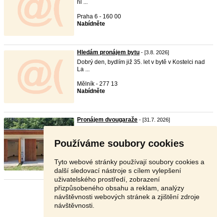
hl ...
Praha 6 - 160 00
Nabídněte
Hledám pronájem bytu
- [3.8. 2026]
Dobrý den, bydlím již 35. let v bytě v Kostelci nad
La ...
Mělník - 277 13
Nabídněte
Pronájem dvougaraže
- [31.7. 2026]
Nadpis: Pronájem nové, nadstandardně velké
dvojgaráže ( ...
Používáme soubory cookies
Vsetín - 756 41
7 000 Kč
Tyto webové stránky používají soubory cookies a
další sledovací nástroje s cílem vylepšení
uživatelského prostředí, zobrazení
přizpůsobeného obsahu a reklam, analýzy
Stránka:
1
2
3
Další
návštěvnosti webových stránek a zjištění zdroje
návštěvnosti.