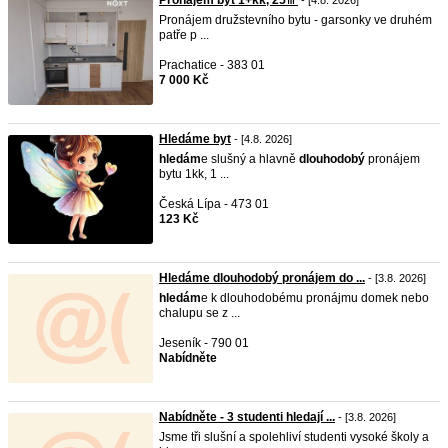
Pronájem byt 1+kk, 25㎡
- [4.8. 2026]
Pronájem družstevního bytu - garsonky ve druhém
patře p ...
Prachatice - 383 01
7 000 Kč
Hledáme byt
- [4.8. 2026]
hledám
e slušný a hlavně
dlouhodobý
pronájem
bytu 1kk, 1 ...
Česká Lípa - 473 01
123 Kč
Hledáme dlouhodobý pronájem do ...
- [3.8. 2026]
hledám
e k dlouhodobému pronájmu domek nebo
chalupu se z ...
Jeseník - 790 01
Nabídněte
Nabídněte - 3 studenti hledají ...
- [3.8. 2026]
Jsme tři slušní a spolehliví studenti vysoké školy a