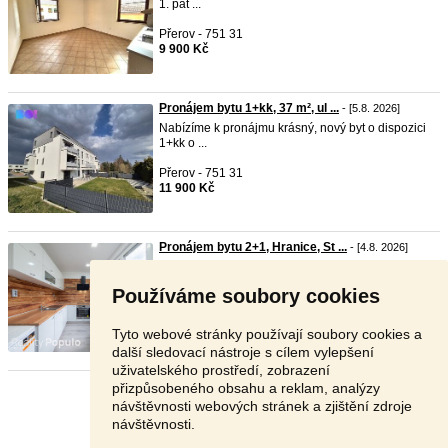
1. pat ...
Přerov - 751 31
9 900 Kč
Pronájem bytu 1+kk, 37 m², ul ...
- [5.8. 2026]
Nabízíme k pronájmu krásný, nový byt o dispozici
1+kk o ...
Přerov - 751 31
11 900 Kč
Pronájem bytu 2+1, Hranice, St ...
- [4.8. 2026]
Nabízíme k pronájmu moderní, zrekonstruovaný
byt 2+1 o ...
Používáme soubory cookies
Přerov - 753 01
12 000 Kč
Tyto webové stránky používají soubory cookies a
další sledovací nástroje s cílem vylepšení
uživatelského prostředí, zobrazení
přizpůsobeného obsahu a reklam, analýzy
Stránka:
1
2
3
Další
návštěvnosti webových stránek a zjištění zdroje
návštěvnosti.