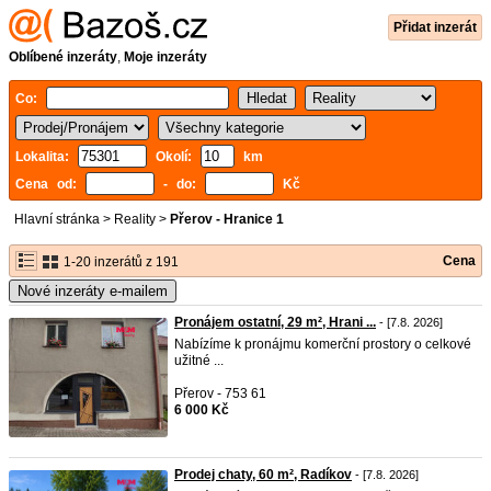
Přidat inzerát
Oblíbené inzeráty
,
Moje inzeráty
Co:
Lokalita:
Okolí:
km
Cena od:
- do:
Kč
Hlavní stránka
>
Reality
>
Přerov - Hranice 1
Cena
1-20 inzerátů z 191
Nové inzeráty e-mailem
Pronájem ostatní, 29 m², Hrani ...
- [7.8. 2026]
Nabízíme k pronájmu komerční prostory o celkové
užitné ...
Přerov - 753 61
6 000 Kč
Prodej chaty, 60 m², Radíkov
- [7.8. 2026]