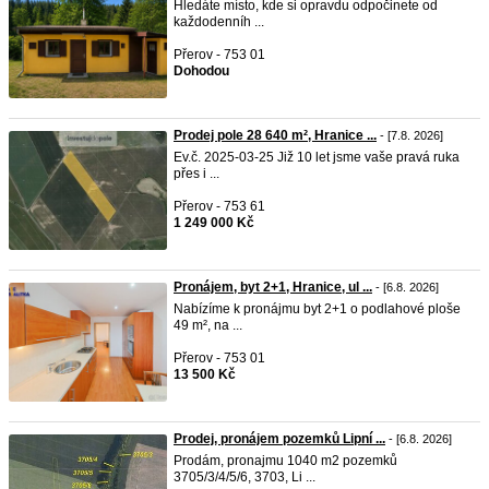
Hledáte místo, kde si opravdu odpočinete od
každodenníh ...
Přerov - 753 01
Dohodou
Prodej pole 28 640 m², Hranice ...
- [7.8. 2026]
Ev.č. 2025-03-25 Již 10 let jsme vaše pravá ruka
přes i ...
Přerov - 753 61
1 249 000 Kč
Pronájem, byt 2+1, Hranice, ul ...
- [6.8. 2026]
Nabízíme k pronájmu byt 2+1 o podlahové ploše
49 m², na ...
Přerov - 753 01
13 500 Kč
Prodej, pronájem pozemků Lipní ...
- [6.8. 2026]
Prodám, pronajmu 1040 m2 pozemků
3705/3/4/5/6, 3703, Li ...