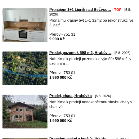
Pronájem 1+1 Lipník nad Bečvou ...
-
TOP
- [5.8.
2026]
Pronajmu krásný byt 1+1 32m2 po rekonstrukci ve
3. patř ...
Přerov - 751 31
9 900 Kč
Prodej, pozemek 598 m2, Hrabův ...
- [5.8. 2026]
Nabízíme k prodeji pozemek o výměře 598 m2, v
územním ...
Přerov - 753 01
1 990 000 Kč
Prodej, chata, Hrabůvka
- [5.8. 2026]
Nabízíme k prodeji nedokončenou stavbu chaty v
chatové ...
Přerov - 753 01
1 990 000 Kč