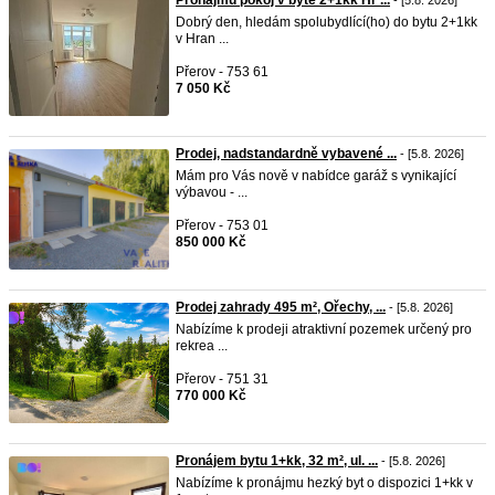
Pronajmu pokoj v bytě 2+1kk Hr ...
- [5.8. 2026]
Dobrý den, hledám spolubydlící(ho) do bytu 2+1kk
v Hran ...
Přerov - 753 61
7 050 Kč
Prodej, nadstandardně vybavené ...
- [5.8. 2026]
Mám pro Vás nově v nabídce garáž s vynikající
výbavou - ...
Přerov - 753 01
850 000 Kč
Prodej zahrady 495 m², Ořechy, ...
- [5.8. 2026]
Nabízíme k prodeji atraktivní pozemek určený pro
rekrea ...
Přerov - 751 31
770 000 Kč
Pronájem bytu 1+kk, 32 m², ul. ...
- [5.8. 2026]
Nabízíme k pronájmu hezký byt o dispozici 1+kk v