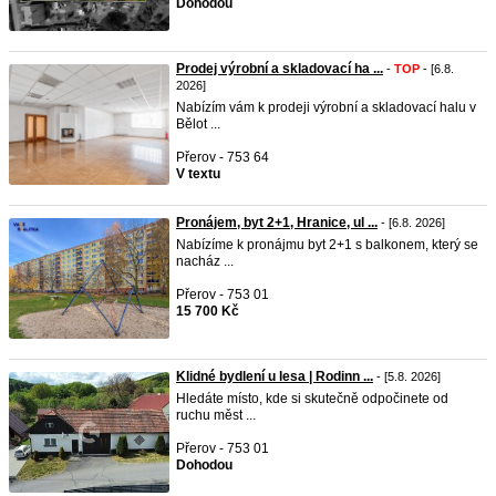
Dohodou
Prodej výrobní a skladovací ha ...
-
TOP
- [6.8.
2026]
Nabízím vám k prodeji výrobní a skladovací halu v
Bělot ...
Přerov - 753 64
V textu
Pronájem, byt 2+1, Hranice, ul ...
- [6.8. 2026]
Nabízíme k pronájmu byt 2+1 s balkonem, který se
nacház ...
Přerov - 753 01
15 700 Kč
Klidné bydlení u lesa | Rodinn ...
- [5.8. 2026]
Hledáte místo, kde si skutečně odpočinete od
ruchu měst ...
Přerov - 753 01
Dohodou