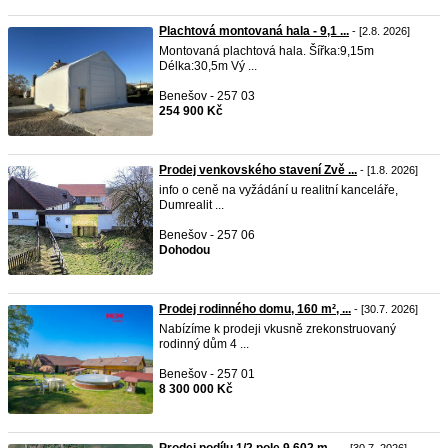
Plachtová montovaná hala - 9,1 ...
- [2.8. 2026]
Montovaná plachtová hala. Šířka:9,15m
Délka:30,5m Vý ...
Benešov - 257 03
254 900 Kč
Prodej venkovského stavení Zvě ...
- [1.8. 2026]
info o ceně na vyžádání u realitní kanceláře,
Dumrealit ...
Benešov - 257 06
Dohodou
Prodej rodinného domu, 160 m², ...
- [30.7. 2026]
Nabízíme k prodeji vkusně zrekonstruovaný
rodinný dům 4 ...
Benešov - 257 01
8 300 000 Kč