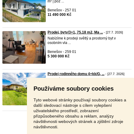
m² | poz ...
Benešov - 257 01
11 490 000 Kč
Prodej, byty/3+1, 75.18 m2, Ma ...
- [27.7. 2026]
Nabízíme k prodeji světlý a prostorný byt v
osobním vla ...
Benešov - 259 01
5 300 000 Kč
Prodej rodinného domu 4+kk/G, ...
- [27.7. 2026]
PRODÁNO. Nabízíme k prodeji rodinný dům 4+kk
s garáží o ...
Používáme soubory cookies
Benešov - 257 01
V textu
Tyto webové stránky používají soubory cookies a
další sledovací nástroje s cílem vylepšení
uživatelského prostředí, zobrazení
přizpůsobeného obsahu a reklam, analýzy
Stránka:
1
2
3
Další
návštěvnosti webových stránek a zjištění zdroje
návštěvnosti.