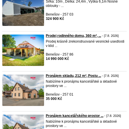
Šířka: 10m , Délka: 24,4m , Výška 6,1m Nosné
oblouky - ...
Benešov - 257 03
324 900 Kč
Prodej rodinného domu, 360 m², ...
- [7.8. 2026]
Prodej krásně zrekonstruované vesnické usedlosti
v klid ...
Benešov - 257 86
14 990 000 Kč
Pronájem skladu, 212 m², Postu ...
- [7.8. 2026]
Nabízíme k pronájmu kancelářské a skladové
prostory ve ...
Benešov - 257 01
35 000 Kč
Pronájem kancelářského prostor ...
- [7.8. 2026]
Nabízíme k pronájmu kancelářské a skladové
prostory ve ...