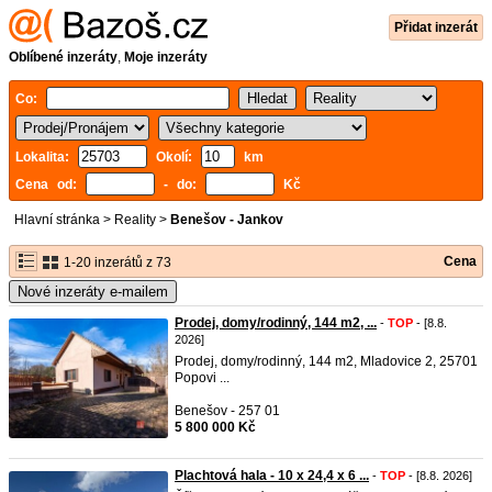
Přidat inzerát
Oblíbené inzeráty
,
Moje inzeráty
Co:
Lokalita:
Okolí:
km
Cena od:
- do:
Kč
Hlavní stránka
>
Reality
>
Benešov - Jankov
Cena
1-20 inzerátů z 73
Nové inzeráty e-mailem
Prodej, domy/rodinný, 144 m2, ...
-
TOP
- [8.8.
2026]
Prodej, domy/rodinný, 144 m2, Mladovice 2, 25701
Popovi ...
Benešov - 257 01
5 800 000 Kč
Plachtová hala - 10 x 24,4 x 6 ...
-
TOP
- [8.8. 2026]