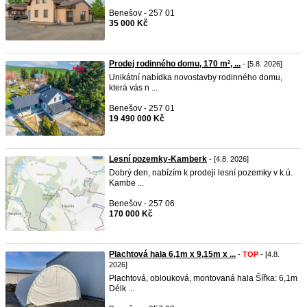
Benešov - 257 01
35 000 Kč
Prodej rodinného domu, 170 m², ...
- [5.8. 2026]
Unikátní nabídka novostavby rodinného domu,
která vás n ...
Benešov - 257 01
19 490 000 Kč
Lesní pozemky-Kamberk
- [4.8. 2026]
Dobrý den, nabízím k prodeji lesní pozemky v k.ú.
Kambe ...
Benešov - 257 06
170 000 Kč
Plachtová hala 6,1m x 9,15m x ...
-
TOP
- [4.8.
2026]
Plachtová, oblouková, montovaná hala Šířka: 6,1m
Délk ...