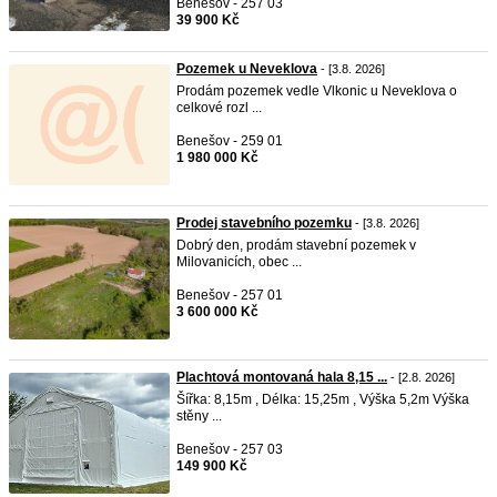
Benešov - 257 03
39 900 Kč
Pozemek u Neveklova
- [3.8. 2026]
Prodám pozemek vedle Vlkonic u Neveklova o
celkové rozl ...
Benešov - 259 01
1 980 000 Kč
Prodej stavebního pozemku
- [3.8. 2026]
Dobrý den, prodám stavební pozemek v
Milovanicích, obec ...
Benešov - 257 01
3 600 000 Kč
Plachtová montovaná hala 8,15 ...
- [2.8. 2026]
Šířka: 8,15m , Délka: 15,25m , Výška 5,2m Výška
stěny ...
Benešov - 257 03
149 900 Kč