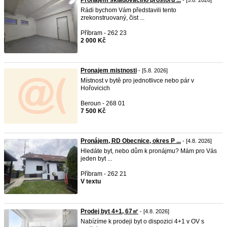
Pronájem skladovacího prostoru ...
- [5.8. 2026]
Rádi bychom Vám představili tento
zrekonstruovaný, čist ...
Příbram - 262 23
2 000 Kč
Pronajem mistnosti
- [5.8. 2026]
Místnost v bytě pro jednotlivce nebo pár v
Hořovicich
Beroun - 268 01
7 500 Kč
Pronájem, RD Obecnice, okres P ...
- [4.8. 2026]
Hledáte byt, nebo dům k pronájmu? Mám pro Vás
jeden byt ...
Příbram - 262 21
V textu
Prodej byt 4+1, 67㎡
- [4.8. 2026]
Nabízíme k prodeji byt o dispozici 4+1 v OV s