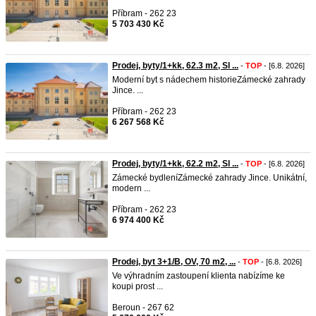
Příbram - 262 23
5 703 430 Kč
Prodej, byty/1+kk, 62.3 m2, Sl ...
-
TOP
- [6.8. 2026]
Moderní byt s nádechem historieZámecké zahrady
Jince. ...
Příbram - 262 23
6 267 568 Kč
Prodej, byty/1+kk, 62.2 m2, Sl ...
-
TOP
- [6.8. 2026]
Zámecké bydleníZámecké zahrady Jince. Unikátní,
modern ...
Příbram - 262 23
6 974 400 Kč
Prodej, byt 3+1/B, OV, 70 m2, ...
-
TOP
- [6.8. 2026]
Ve výhradním zastoupení klienta nabízíme ke
koupi prost ...
Beroun - 267 62