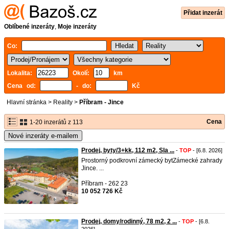
Přidat inzerát
Oblíbené inzeráty
,
Moje inzeráty
Co:
Lokalita:
Okolí:
km
Cena od:
- do:
Kč
Hlavní stránka
>
Reality
>
Příbram - Jince
Cena
1-20 inzerátů z 113
Nové inzeráty e-mailem
Prodej, byty/3+kk, 112 m2, Sla ...
-
TOP
- [6.8. 2026]
Prostorný podkrovní zámecký bytZámecké zahrady
Jince. ...
Příbram - 262 23
10 052 726 Kč
Prodej, domy/rodinný, 78 m2, 2 ...
-
TOP
- [6.8.