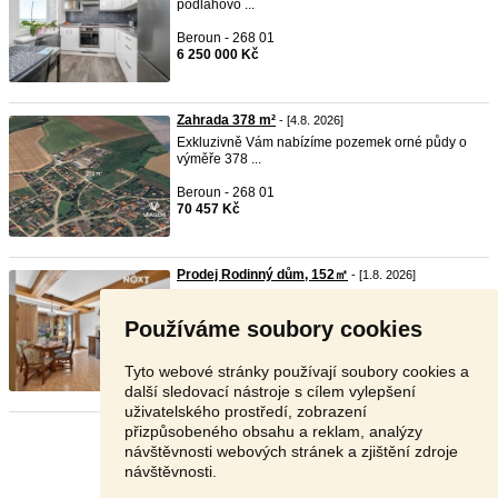
podlahovo ...
Beroun - 268 01
6 250 000 Kč
Zahrada 378 m²
- [4.8. 2026]
Exkluzivně Vám nabízíme pozemek orné půdy o
výměře 378 ...
Beroun - 268 01
70 457 Kč
Prodej Rodinný dům, 152㎡
- [1.8. 2026]
Komárov patří mezi atraktivní vyhledávané lokality,
a t ...
Používáme soubory cookies
Beroun - 267 62
6 990 000 Kč
Tyto webové stránky používají soubory cookies a
další sledovací nástroje s cílem vylepšení
uživatelského prostředí, zobrazení
přizpůsobeného obsahu a reklam, analýzy
Stránka:
1
2
3
Další
návštěvnosti webových stránek a zjištění zdroje
návštěvnosti.