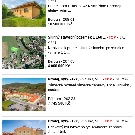
2026]
Prodej domu Tlustice 4KKNabízíme k prodeji
útulný rodin ...
Beroun - 268 01
10 500 000 Kč
Slunný stavební pozemek 1 160 ...
-
TOP
- [6.8.
2026]
Nabízíme k prodeji slunný stavební pozemek o
výměře 1 1 ...
Beroun - 267 63
4 000 000 Kč
Prodej, byty/2+kk, 85.4 m2, Sl ...
-
TOP
- [6.8. 2026]
Zámecké bydleníZámecké zahrady Jince. Unikátní,
modern ...
Příbram - 262 23
7 745 500 Kč
Prodej, byty/2+kk, 59.5 m2, Sl ...
-
TOP
- [6.8. 2026]
Úchvatný byt loftového typuZámecké zahrady
Jince. Unik ...