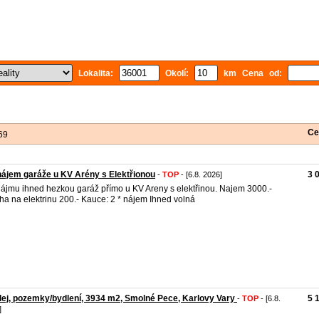
Lokalita:
Okolí:
km Cena od:
Ce
69
ájem garáže u KV Arény s Elektřionou
3 
-
TOP
- [6.8. 2026]
ájmu ihned hezkou garáž přímo u KV Areny s elektřinou. Najem 3000.-
ha na elektrinu 200.- Kauce: 2 * nájem Ihned volná
ej, pozemky/bydlení, 3934 m2, Smolné Pece, Karlovy Vary
5 
-
TOP
- [6.8.
]