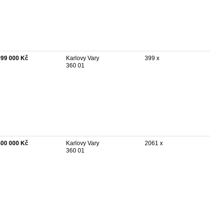
999 000 Kč
Karlovy Vary
399 x
360 01
400 000 Kč
Karlovy Vary
2061 x
360 01