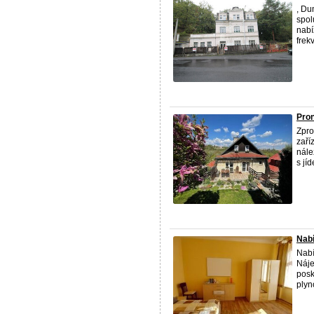
, Du
spol
nabí
frek
Pron
Zpro
zaří
nále
s jíd
Nabí
Nabí
Náje
posk
plyn