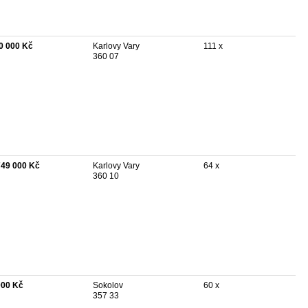
0 000 Kč
Karlovy Vary
111 x
360 07
749 000 Kč
Karlovy Vary
64 x
360 10
000 Kč
Sokolov
60 x
357 33