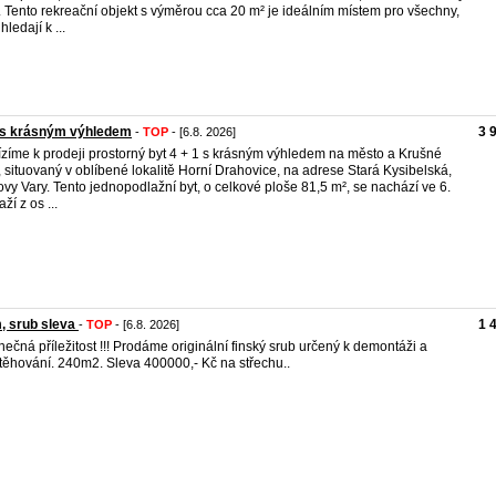
. Tento rekreační objekt s výměrou cca 20 m² je ideálním místem pro všechny,
 hledají k ...
 s krásným výhledem
3 
-
TOP
- [6.8. 2026]
zíme k prodeji prostorný byt 4 + 1 s krásným výhledem na město a Krušné
, situovaný v oblíbené lokalitě Horní Drahovice, na adrese Stará Kysibelská,
ovy Vary. Tento jednopodlažní byt, o celkové ploše 81,5 m², se nachází ve 6.
ží z os ...
, srub sleva
1 
-
TOP
- [6.8. 2026]
nečná příležitost !!! Prodáme originální finský srub určený k demontáži a
těhování. 240m2. Sleva 400000,- Kč na střechu..