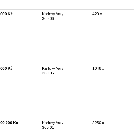
 000 Kč
Karlovy Vary
420 x
360 06
 000 Kč
Karlovy Vary
1048 x
360 05
200 000 Kč
Karlovy Vary
3250 x
360 01