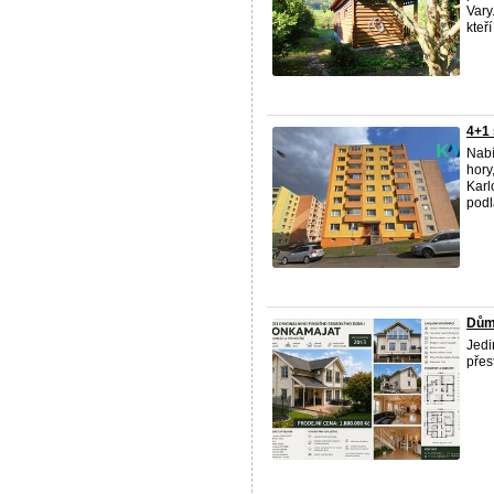
Vary
kteří
4+1
Nabí
hory
Karl
podla
Dům
Jedi
přes