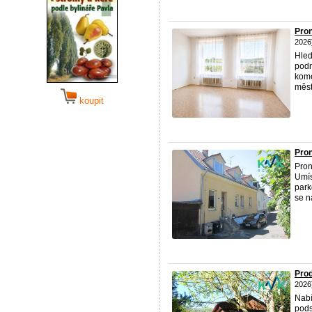
Pron
2026
Hled
podn
kome
měst
koupit
Pron
Pron
Umís
park
se n
Prod
2026
Nabí
pods