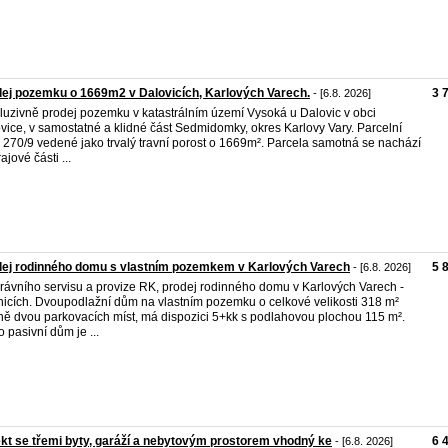
ej pozemku o 1669m2 v Dalovicích, Karlových Varech.
3 
- [6.8. 2026]
kluzivně prodej pozemku v katastrálním území Vysoká u Dalovic v obci
vice, v samostatné a klidné část Sedmidomky, okres Karlovy Vary. Parcelní
o 270/9 vedené jako trvalý travní porost o 1669m². Parcela samotná se nachází
ajové části ...
ej rodinného domu s vlastním pozemkem v Karlových Varech
5 
- [6.8. 2026]
právního servisu a provize RK, prodej rodinného domu v Karlových Varech -
icích. Dvoupodlažní dům na vlastním pozemku o celkové velikosti 318 m²
ně dvou parkovacích míst, má dispozici 5+kk s podlahovou plochou 115 m².
o pasivní dům je ...
kt se třemi byty, garáží a nebytovým prostorem vhodný ke
6 
- [6.8. 2026]