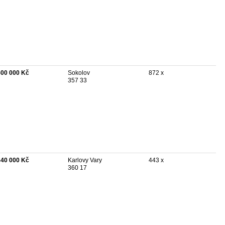
500 000 Kč
Sokolov
872 x
357 33
840 000 Kč
Karlovy Vary
443 x
360 17