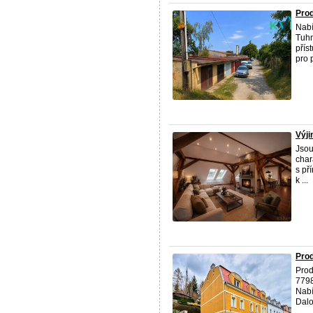
Prod
Nabí
Tuhn
přís
pro 
Výji
Jsou
char
s př
k ...
Prod
Prod
7798
Nabí
Dalo