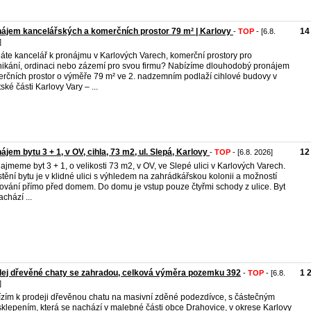
ájem kancelářských a komerčních prostor 79 m² | Karlovy
14
-
TOP
- [6.8.
]
áte kancelář k pronájmu v Karlových Varech, komerční prostory pro
ikání, ordinaci nebo zázemí pro svou firmu? Nabízíme dlouhodobý pronájem
rčních prostor o výměře 79 m² ve 2. nadzemním podlaží cihlové budovy v
ské části Karlovy Vary – ...
ájem bytu 3 + 1, v OV, cihla, 73 m2, ul. Slepá, Karlovy
12
-
TOP
- [6.8. 2026]
ajmeme byt 3 + 1, o velikosti 73 m2, v OV, ve Slepé ulici v Karlových Varech.
tění bytu je v klidné ulici s výhledem na zahrádkářskou kolonii a možností
ování přímo před domem. Do domu je vstup pouze čtyřmi schody z ulice. Byt
achází ...
ej dřevěné chaty se zahradou, celková výměra pozemku 392
1 
-
TOP
- [6.8.
]
zím k prodeji dřevěnou chatu na masivní zděné podezdívce, s částečným
klepením, která se nachází v malebné části obce Drahovice, v okrese Karlovy