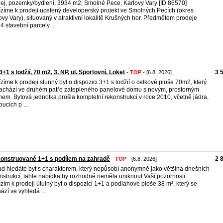
ej, pozemky/bydlení, 3934 m2, Smolné Pece, Karlovy Vary [ID 86570]
zíme k prodeji ucelený developerský projekt ve Smolných Pecích (okres
ovy Vary), situovaný v atraktivní lokalitě Krušných hor. Předmětem prodeje
 4 stavební parcely ...
3+1 s lodžií, 70 m2, 3. NP, ul. Sportovní, Loket
3 
-
TOP
- [6.8. 2026]
zíme k prodeji slunný byt o dispozici 3+1 s lodžií o celkové ploše 70m2, který
achází ve druhém patře zatepleného panelové domu s novým, prostorným
hem. Bytová jednotka prošla kompletní rekonstrukcí v roce 2010, včetně jádra,
oucích p ...
onstruované 1+1 s podílem na zahradě
2 
-
TOP
- [6.8. 2026]
d hledáte byt s charakterem, který nepůsobí anonymně jako většina dnešních
nstrukcí, tahle nabídka by rozhodně neměla uniknout Vaší pozornosti.
zím k prodeji útulný byt o dispozici 1+1 a podlahové ploše 38 m², který se
ází ve vyhledá ...