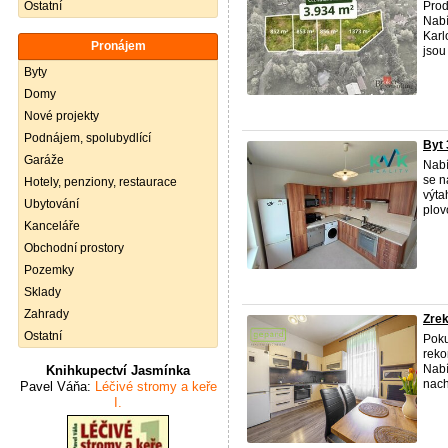
Ostatní
Prod
Nabí
Karl
Pronájem
jsou
Byty
Domy
Nové projekty
Podnájem, spolubydlící
Byt 
Garáže
Nabí
se n
Hotely, penziony, restaurace
výta
Ubytování
plov
Kanceláře
Obchodní prostory
Pozemky
Sklady
Zahrady
Zrek
Ostatní
Poku
reko
Nabí
Knihkupectví Jasmínka
nach
Pavel Váňa:
Léčivé stromy a keře
I.