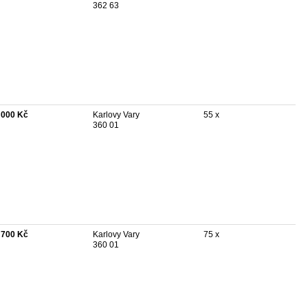
362 63
 000 Kč
Karlovy Vary
55 x
360 01
 700 Kč
Karlovy Vary
75 x
360 01