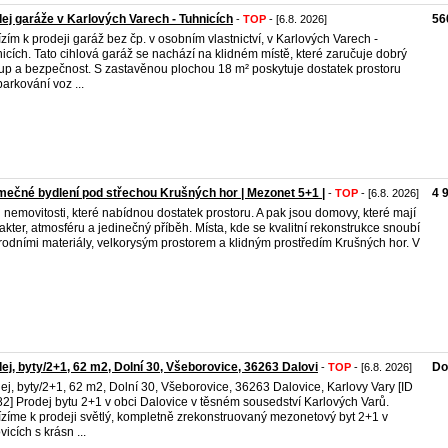
ej garáže v Karlových Varech - Tuhnicích
56
-
TOP
- [6.8. 2026]
zím k prodeji garáž bez čp. v osobním vlastnictví, v Karlových Varech -
icích. Tato cihlová garáž se nachází na klidném místě, které zaručuje dobrý
tup a bezpečnost. S zastavěnou plochou 18 m² poskytuje dostatek prostoru
parkování voz ...
mečné bydlení pod střechou Krušných hor | Mezonet 5+1 |
4 
-
TOP
- [6.8. 2026]
 nemovitosti, které nabídnou dostatek prostoru. A pak jsou domovy, které mají
akter, atmosféru a jedinečný příběh. Místa, kde se kvalitní rekonstrukce snoubí
írodními materiály, velkorysým prostorem a klidným prostředím Krušných hor. V
ej, byty/2+1, 62 m2, Dolní 30, Všeborovice, 36263 Dalovi
Do
-
TOP
- [6.8. 2026]
ej, byty/2+1, 62 m2, Dolní 30, Všeborovice, 36263 Dalovice, Karlovy Vary [ID
2] Prodej bytu 2+1 v obci Dalovice v těsném sousedství Karlových Varů.
zíme k prodeji světlý, kompletně zrekonstruovaný mezonetový byt 2+1 v
vicích s krásn ...