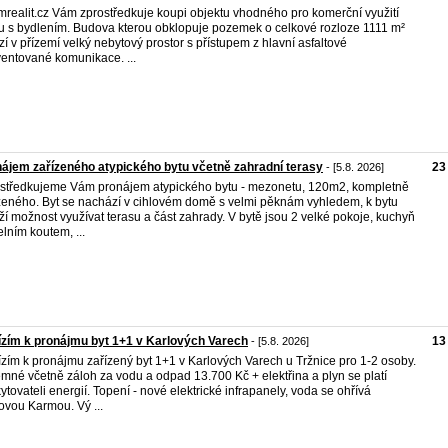
mrealit.cz Vám zprostředkuje koupi objektu vhodného pro komerční využití
u s bydlením. Budova kterou obklopuje pozemek o celkové rozloze 1111 m²
zí v přízemí velký nebytový prostor s přístupem z hlavní asfaltové
ventované komunikace. ...
ájem zařízeného atypického bytu včetně zahradní terasy
23
- [5.8. 2026]
středkujeme Vám pronájem atypického bytu - mezonetu, 120m2, kompletně
zeného. Byt se nachází v cihlovém domě s velmi pěknám vyhledem, k bytu
ží možnost využívat terasu a část zahrady. V bytě jsou 2 velké pokoje, kuchyň
elním koutem, ...
zím k pronájmu byt 1+1 v Karlových Varech
13
- [5.8. 2026]
zím k pronájmu zařízený byt 1+1 v Karlových Varech u Tržnice pro 1-2 osoby.
mné včetně záloh za vodu a odpad 13.700 Kč + elektřina a plyn se platí
ytovateli energií. Topení - nové elektrické infrapanely, voda se ohřívá
ovou Karmou. Vý ...