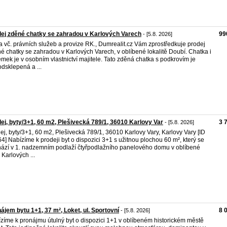
ej zděné chatky se zahradou v Karlových Varech
99
- [5.8. 2026]
 vč. právních služeb a provize RK., Dumrealit.cz Vám zprostředkuje prodej
é chatky se zahradou v Karlových Varech, v oblíbené lokalitě Doubí. Chatka i
mek je v osobním vlastnictví majitele. Tato zděná chatka s podkrovím je
dsklepená a ...
ej, byty/3+1, 60 m2, Plešivecká 789/1, 36010 Karlovy Var
3 
- [5.8. 2026]
ej, byty/3+1, 60 m2, Plešivecká 789/1, 36010 Karlovy Vary, Karlovy Vary [ID
4] Nabízíme k prodeji byt o dispozici 3+1 s užitnou plochou 60 m², který se
ází v 1. nadzemním podlaží čtyřpodlažního panelového domu v oblíbené
 Karlových ...
ájem bytu 1+1, 37 m², Loket, ul. Sportovní
8 
- [5.8. 2026]
zíme k pronájmu útulný byt o dispozici 1+1 v oblíbeném historickém městě