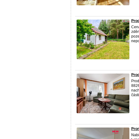
Prod
Cena
zděn
poze
nepo
Prod
Prod
8826
nach
části
Pron
Nabí