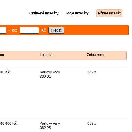
Oblíbené inzeráty
Moje inzeráty
Přidat inzerát
- do:
Kč
na
Lokalita
Zobrazeno
000 Kč
Karlovy Vary
237 x
360 01
100 000 Kč
Karlovy Vary
619 x
362 25