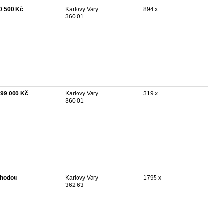
0 500 Kč
Karlovy Vary
894 x
360 01
999 000 Kč
Karlovy Vary
319 x
360 01
hodou
Karlovy Vary
1795 x
362 63