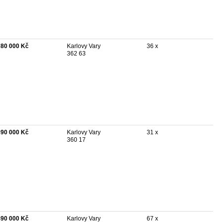
780 000 Kč
Karlovy Vary
36 x
362 63
890 000 Kč
Karlovy Vary
31 x
360 17
490 000 Kč
Karlovy Vary
67 x