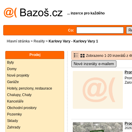
... inzerce pro každého
Co:
Hlavní stránka
>
Reality
>
Karlovy Vary - Karlovy Vary 1
Prodej
Zobrazeno 1-20 inzerátů z 4
Byty
Nové inzeráty e-mailem
Domy
Pron
Nové projekty
Pron
Garáže
Zalo
Hotely, penziony, restaurace
Chalupy, Chaty
Kanceláře
Obchodní prostory
Pozemky
Sklady
Prod
Zahrady
2026