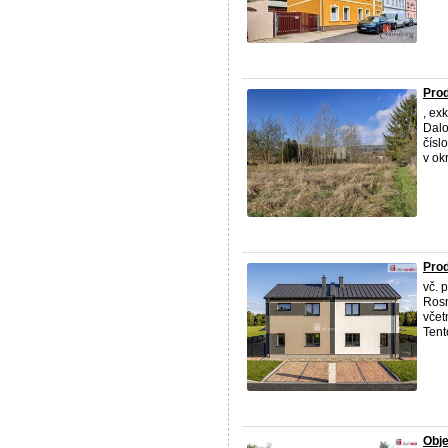
Prod
, ex
Dalo
čísl
v okr
Prod
vč. 
Rosn
včet
Tent
Obje