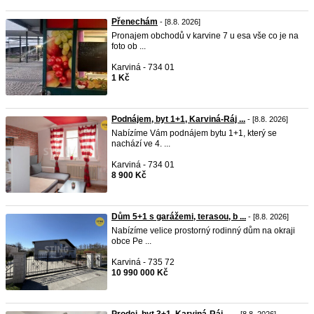
Přenechám
- [8.8. 2026]
Pronajem obchodů v karvine 7 u esa vše co je na
foto ob ...
Karviná - 734 01
1 Kč
Podnájem, byt 1+1, Karviná-Ráj ...
- [8.8. 2026]
Nabízíme Vám podnájem bytu 1+1, který se
nachází ve 4. ...
Karviná - 734 01
8 900 Kč
Dům 5+1 s garážemi, terasou, b ...
- [8.8. 2026]
Nabízíme velice prostorný rodinný dům na okraji
obce Pe ...
Karviná - 735 72
10 990 000 Kč