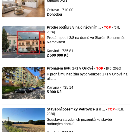
armády 25/3 ...
Ostrava - 710 00
Dohodou
Prodej podílu 3/8 na činžovním ...
-
TOP
- [8.8.
2026]
Prodám podíl 3/8 na domě ve Starém Bohumíně.
Nemovitost ...
Karviná - 735 81
2 500 000 Kč
Pronájem bytu 1+1 v Orlové
-
TOP
- [8.8. 2026]
K pronájmu nabízím byt o velikosti 1+1 v Orlové na
ulic ...
Karviná - 735 14
5 900 Kč
Stavební pozemky Petrovice u K ...
-
TOP
- [8.8.
2026]
Soustava stavebních pozemků ke stavbě
rodinných domků ...