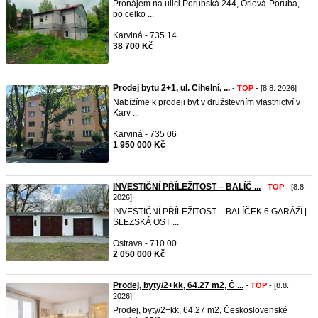
Pronájem na ulici Porubská 244, Orlová-Poruba,
po celko ...
Karviná - 735 14
38 700 Kč
Prodej bytu 2+1, ul. Cihelní, ...
-
TOP
- [8.8. 2026]
Nabízíme k prodeji byt v družstevním vlastnictví v
Karv ...
Karviná - 735 06
1 950 000 Kč
INVESTIČNÍ PŘÍLEŽITOST – BALÍČ ...
-
TOP
- [8.8.
2026]
INVESTIČNÍ PŘÍLEŽITOST – BALÍČEK 6 GARÁŽÍ |
SLEZSKÁ OST ...
Ostrava - 710 00
2 050 000 Kč
Prodej, byty/2+kk, 64.27 m2, Č ...
-
TOP
- [8.8.
2026]
Prodej, byty/2+kk, 64.27 m2, Československé