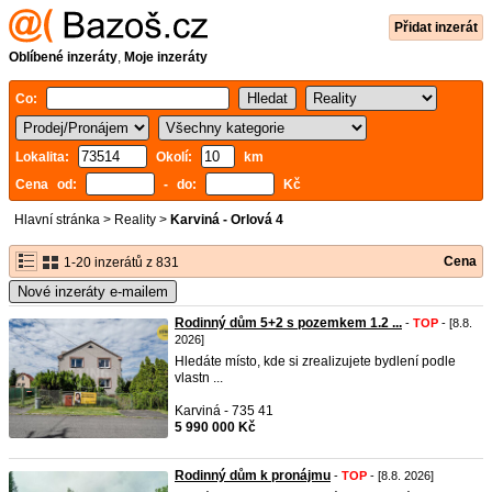
Přidat inzerát
Oblíbené inzeráty
,
Moje inzeráty
Co:
Lokalita:
Okolí:
km
Cena od:
- do:
Kč
Hlavní stránka
>
Reality
>
Karviná - Orlová 4
Cena
1-20 inzerátů z 831
Nové inzeráty e-mailem
Rodinný dům 5+2 s pozemkem 1.2 ...
-
TOP
- [8.8.
2026]
Hledáte místo, kde si zrealizujete bydlení podle
vlastn ...
Karviná - 735 41
5 990 000 Kč
Rodinný dům k pronájmu
-
TOP
- [8.8. 2026]