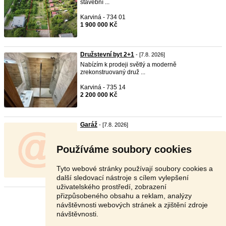
stavební ...
Karviná - 734 01
1 900 000 Kč
Družstevní byt 2+1
- [7.8. 2026]
Nabízím k prodeji světlý a moderně
zrekonstruovaný druž ...
Karviná - 735 14
2 200 000 Kč
Garáž
- [7.8. 2026]
Mam zajem o garáž v Orlové. Cena do 200000kč.
Používáme soubory cookies
Karviná - 735 14
200 000 Kč
Tyto webové stránky používají soubory cookies a
další sledovací nástroje s cílem vylepšení
uživatelského prostředí, zobrazení
přizpůsobeného obsahu a reklam, analýzy
Stránka:
1
2
3
Další
návštěvnosti webových stránek a zjištění zdroje
návštěvnosti.