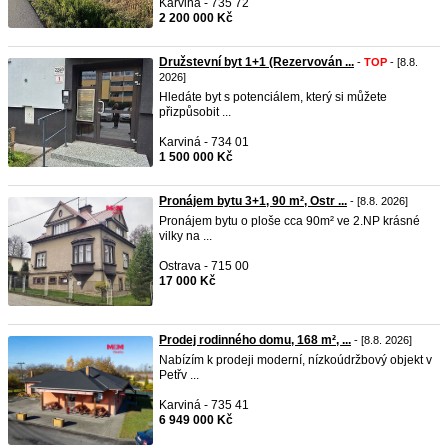
Karviná - 735 72
2 200 000 Kč
Družstevní byt 1+1 (Rezervován ...
-
TOP
- [8.8.
2026]
Hledáte byt s potenciálem, který si můžete
přizpůsobit ...
Karviná - 734 01
1 500 000 Kč
Pronájem bytu 3+1, 90 m², Ostr ...
- [8.8. 2026]
Pronájem bytu o ploše cca 90m² ve 2.NP krásné
vilky na ...
Ostrava - 715 00
17 000 Kč
Prodej rodinného domu, 168 m², ...
- [8.8. 2026]
Nabízím k prodeji moderní, nízkoúdržbový objekt v
Petřv ...
Karviná - 735 41
6 949 000 Kč