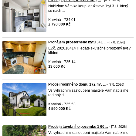
Prodej, byt 3+1, Karviná-Ráj, ...
- [8.8. 2026]
Nabízíme Vám ke koupi družstevní byt 3+1, který
se nach ...
Karviná - 734 01
2 790 000 Kč
Pronájem prostorného bytu 3+1 ...
- [7.8. 2026]
Ev.č. 202618414 Hledáte skutečně prostorný byt v
klidné ...
Karviná - 735 14
13 000 Kč
Prodej rodinného domu 172 m², ...
- [7.8. 2026]
Ve výhradním zastoupení majitele Vám nabízíme
rodinný d ...
Karviná - 735 53
4 590 000 Kč
Prodej stavebního pozemku 1 60 ...
- [7.8. 2026]
Ve výhradním zastoupení majitele Vám nabízíme