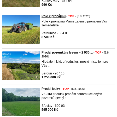
Karlovy Vary - 364 64
990 Kč
Pole k pronájmu
-
TOP
- [6.8. 2026]
Pole k pronájmu Máme zájem o pronájem Vaši
zemědělské ...
Pardubice - 534 01
8 500 Kč
Prodej pozemků s lesem – 2 930 ...
-
TOP
- [6.8.
2026]
Hledáte-li klid, přírodu, les, prostě místo jen pro
Vás ...
Beroun - 267 16
1 250 000 Kč
Prodej louky
-
TOP
- [6.8. 2026]
V CHKO Soutok prodám souhrn ucelených
pozemků (trvalý t ...
Břeclav - 690 03
595 000 Kč