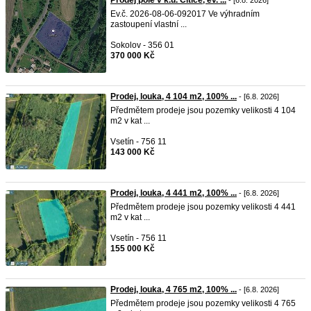
Prodej pole v k.ú. Citice, ev. ...
- [6.8. 2026]
Ev.č. 2026-08-06-092017 Ve výhradním
zastoupení vlastní ...
Sokolov - 356 01
370 000 Kč
Prodej, louka, 4 104 m2, 100% ...
- [6.8. 2026]
Předmětem prodeje jsou pozemky velikosti 4 104
m2 v kat ...
Vsetín - 756 11
143 000 Kč
Prodej, louka, 4 441 m2, 100% ...
- [6.8. 2026]
Předmětem prodeje jsou pozemky velikosti 4 441
m2 v kat ...
Vsetín - 756 11
155 000 Kč
Prodej, louka, 4 765 m2, 100% ...
- [6.8. 2026]
Předmětem prodeje jsou pozemky velikosti 4 765