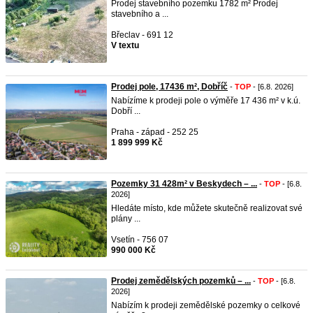
Prodej stavebního pozemku 1782 m² Prodej
stavebního a ...
Břeclav - 691 12
V textu
Prodej pole, 17436 m², Dobříč
-
TOP
- [6.8. 2026]
Nabízíme k prodeji pole o výměře 17 436 m² v k.ú.
Dobří ...
Praha - západ - 252 25
1 899 999 Kč
Pozemky 31 428m² v Beskydech – ...
-
TOP
- [6.8.
2026]
Hledáte místo, kde můžete skutečně realizovat své
plány ...
Vsetín - 756 07
990 000 Kč
Prodej zemědělských pozemků – ...
-
TOP
- [6.8.
2026]
Nabízím k prodeji zemědělské pozemky o celkové