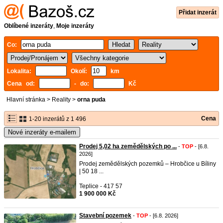
Přidat inzerát
Oblíbené inzeráty
,
Moje inzeráty
Co:
Lokalita:
Okolí:
km
Cena od:
- do:
Kč
Hlavní stránka
>
Reality
>
orna puda
Cena
1-20 inzerátů z 1 496
Nové inzeráty e-mailem
Prodej 5,02 ha zemědělských po ...
-
TOP
- [6.8.
2026]
Prodej zemědělských pozemků – Hrobčice u Bíliny
| 50 18 ...
Teplice - 417 57
1 900 000 Kč
Stavební pozemek
-
TOP
- [6.8. 2026]