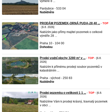
výměře 8 ...
Pardubice - 533 04
Nabídněte
PRODÁM POZEMEK-ORNÁ PUDA-28 40 ...
-
TOP
- [6.8. 2026]
Nabízím jako přímy majitel pozemek o celkové
výměře 28 ...
Praha 10 - 104 00
Dohodou
Prodej vodní plochy 3280 m² v ...
-
TOP
- [6.8.
2026]
Nabízím k přímému prodeji soubor pozemků v
katastrálním ...
Praha - východ - 250 83
Nabídněte
Prodej pozemku o velikosti 1 1 ...
-
TOP
- [6.8.
2026]
Nabízíme Vám k prodeji krásný, travnatý pozemek
v obci ...