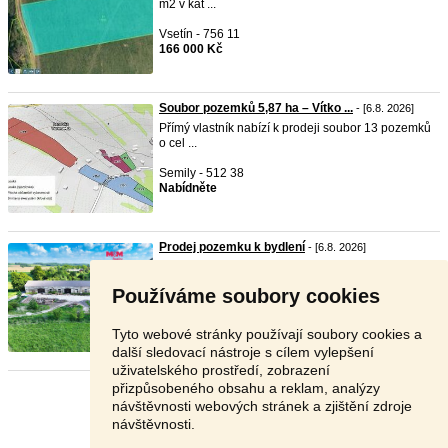
m2 v kat ...
Vsetín - 756 11
166 000 Kč
Soubor pozemků 5,87 ha – Vítko ...
- [6.8. 2026]
Přímý vlastník nabízí k prodeji soubor 13 pozemků
o cel ...
Semily - 512 38
Nabídněte
Prodej pozemku k bydlení
- [6.8. 2026]
Exkluzivně nabízíme k prodeji historický areál
zámku To ...
Používáme soubory cookies
Jeseník - 790 65
21 999 000 Kč
Tyto webové stránky používají soubory cookies a
další sledovací nástroje s cílem vylepšení
uživatelského prostředí, zobrazení
přizpůsobeného obsahu a reklam, analýzy
Stránka:
1
2
3
Další
návštěvnosti webových stránek a zjištění zdroje
návštěvnosti.